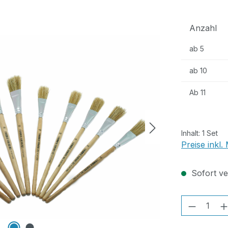
Anzahl
ab
5
ab
10
Ab
11
Inhalt:
1 Set
Preise inkl
Sofort ver
Produkt