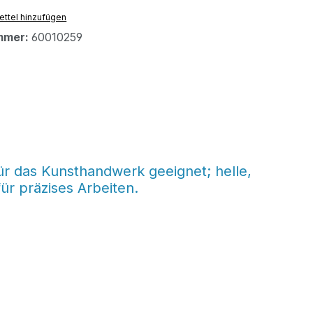
ttel hinzufügen
mmer:
60010259
ür das Kunsthandwerk geeignet; helle,
ür präzises Arbeiten.