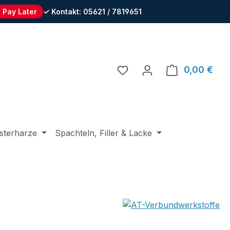
 Pay Later
✓ Kontakt: 05621 / 7819651
Du hast 0 Produkte auf 
0,00 €
Ware
sterharze
Spachteln, Filler & Lacke