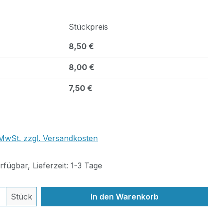
Stückpreis
8,50 €
8,00 €
7,50 €
. MwSt. zzgl. Versandkosten
fügbar, Lieferzeit: 1-3 Tage
 Anzahl: Gib den gewünschten Wert ein 
Stück
In den Warenkorb