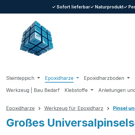
✓ Sofort lieferbar
✓ Naturprodukt
✓ Pe
m Hauptinhalt springen
Zur Suche springen
Zur Hauptnavigation springen
Steinteppich
Epoxidharze
Epoxidharzboden
Werkzeug | Bau Bedarf
Klebstoffe
Anleitungen un
Epoxidharze
Werkzeug für Epoxidharz
Pinsel u
Großes Universalpinsels