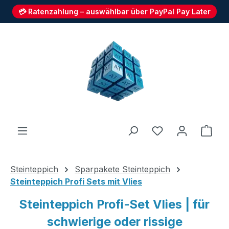
💳 Ratenzahlung – auswählbar über PayPal Pay Later
Zum Hauptinhalt springen
Du hast 0 Produ
Ware
Steinteppich
Sparpakete Steinteppich
Steinteppich Profi Sets mit Vlies
Steinteppich Profi-Set Vlies | für
schwierige oder rissige