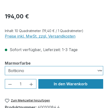
Regulärer Preis:
194,00 €
Inhalt:
10 Quadratmeter
(19,40 € / 1 Quadratmeter)
Preise inkl. MwSt. zzgl. Versandkosten
Sofort verfügbar, Lieferzeit: 1-3 Tage
auswählen
Marmorfarbe
Produkt Anzahl: Gib den gewünschten We
In den Warenkorb
Zum Merkzettel hinzufügen
Produktnummer:
60010084.4