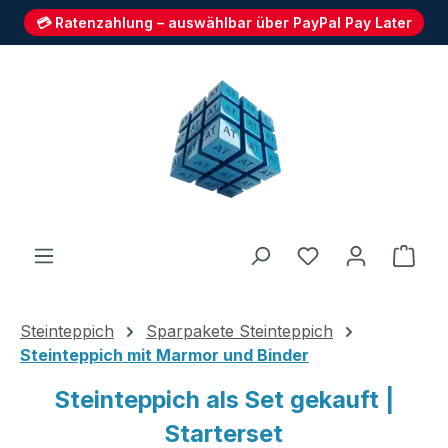
💳 Ratenzahlung – auswählbar über PayPal Pay Later
Zum Hauptinhalt springen
Du hast 0 Produ
Ware
Steinteppich
Sparpakete Steinteppich
Steinteppich mit Marmor und Binder
Steinteppich als Set gekauft |
Starterset