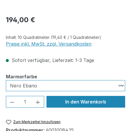
Regulärer Preis:
194,00 €
Inhalt:
10 Quadratmeter
(19,40 € / 1 Quadratmeter)
Preise inkl. MwSt. zzgl. Versandkosten
Sofort verfügbar, Lieferzeit: 1-3 Tage
auswählen
Marmorfarbe
Produkt Anzahl: Gib den gewünschten We
In den Warenkorb
Zum Merkzettel hinzufügen
Produktnummer:
60010084.15