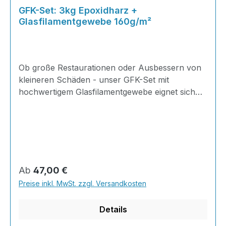
GFK-Set: 3kg Epoxidharz +
Glasfilamentgewebe 160g/m²
Ob große Restaurationen oder Ausbessern von
kleineren Schäden - unser GFK-Set mit
hochwertigem Glasfilamentgewebe eignet sich
ideal für Reparaturen im Karosserie-, Boots-,
HiFi,- Modellbau uvm.! Stellen Sie sich Ihr
eigenes Set zusammen und vermeiden Sie so
unnötige Kosten und überflüssiges
Arbeitsmaterial - einfach die Menge Epoxidharz
wählen und die von Ihnen benötigte Menge
Regulärer Preis:
Ab
47,00 €
Glasfilamentgewebe, und schon kann es
Preise inkl. MwSt. zzgl. Versandkosten
losgehen! 2K Epoxidharz + Härter im SET2kg
Harz + 1kg Härter + Glasfilamentgewebe
Details
160g/m² A