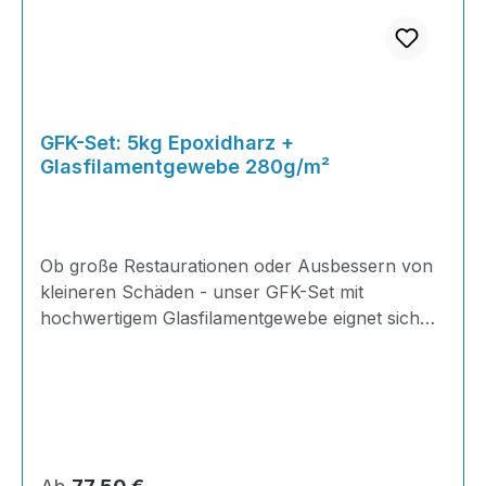
GFK-Set: 5kg Epoxidharz +
Glasfilamentgewebe 280g/m²
Ob große Restaurationen oder Ausbessern von
kleineren Schäden - unser GFK-Set mit
hochwertigem Glasfilamentgewebe eignet sich
ideal für Reparaturen im Karosserie-, Boots-,
HiFi,- Modellbau uvm.! Stellen Sie sich Ihr
eigenes Set zusammen und vermeiden Sie so
unnötige Kosten und überflüssiges
Arbeitsmaterial - einfach die Menge Epoxidharz
wählen und die von Ihnen benötigte Menge
Regulärer Preis: