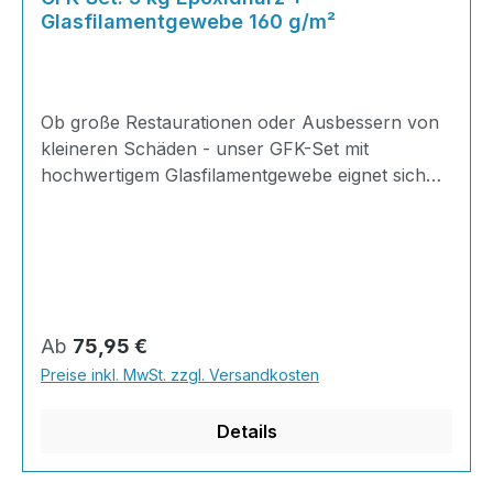
Glasfilamentgewebe 160 g/m²
Ob große Restaurationen oder Ausbessern von
kleineren Schäden - unser GFK-Set mit
hochwertigem Glasfilamentgewebe eignet sich
ideal für Reparaturen im Karosserie-, Boots-,
HiFi,- Modellbau uvm.! Stellen Sie sich Ihr
eigenes Set zusammen und vermeiden Sie so
unnötige Kosten und überflüssiges
Arbeitsmaterial - einfach die Menge Epoxidharz
wählen und die von Ihnen benötigte Menge
Regulärer Preis:
Ab
75,95 €
Glasfilamentgewebe, und schon kann es
Preise inkl. MwSt. zzgl. Versandkosten
losgehen! 2K Epoxidharz + Härter im SET3,34
kg Harz + 1,66 kg Härter + Glasfilamentgewebe
Details
160