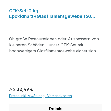
GFK-Set: 2 kg
Epoxidharz+Glasfilamentgewebe 160
g/m²
Ob große Restaurationen oder Ausbessern von
kleineren Schäden - unser GFK-Set mit
hochwertigem Glasfilamentgewebe eignet sich
ideal für Reparaturen im Karosserie-, Boots-,
HiFi,- Modellbau uvm.! Stellen Sie sich Ihr
eigenes Set zusammen und vermeiden Sie so
unnötige Kosten und überflüssiges
Arbeitsmaterial - einfach die Menge Epoxidharz
wählen und die von Ihnen benötigte Menge
Regulärer Preis:
Ab
32,49 €
Glasfilamentgewebe, und schon kann es
Preise inkl. MwSt. zzgl. Versandkosten
losgehen! 2 KG 2K Epoxidharz + Härter im
SET1,34kg Harz + 0,66kg Härter +
Details
Glasfilamentgewebe