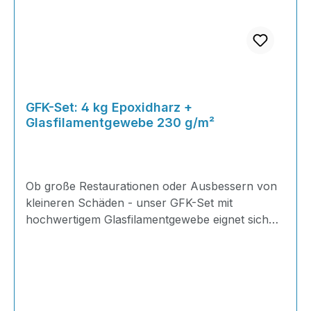
GFK-Set: 4 kg Epoxidharz +
Glasfilamentgewebe 230 g/m²
Ob große Restaurationen oder Ausbessern von
kleineren Schäden - unser GFK-Set mit
hochwertigem Glasfilamentgewebe eignet sich
ideal für Reparaturen im Karosserie-, Boots-,
HiFi,- Modellbau uvm.! Stellen Sie sich Ihr
eigenes Set zusammen und vermeiden Sie so
unnötige Kosten und überflüssiges
Arbeitsmaterial - einfach die Menge Epoxidharz