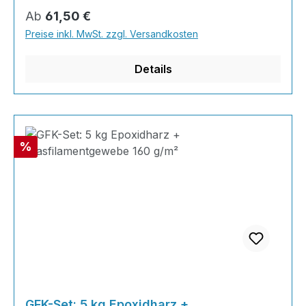
wählen und die von Ihnen benötigte Menge
Regulärer Preis:
Ab
61,50 €
Glasfilamentgewebe, und schon kann es
Preise inkl. MwSt. zzgl. Versandkosten
losgehen!2K Epoxidharz + Härter im SET2,67kg
Harz + 1,33kg Härter + Glasfilamentgewebe
Details
230g/m²
Rabatt
%
GFK-Set: 5 kg Epoxidharz +