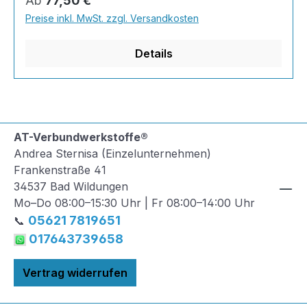
Ab
77,50 €
Glasfilamentgewebe, und schon kann es
Preise inkl. MwSt. zzgl. Versandkosten
losgehen!2K Epoxidharz + Härter im SET3,34kg
Harz (Komponente A)+ 1,66kg
Details
Härter(Komponente B)
AT-Verbundwerkstoffe®
Andrea Sternisa (Einzelunternehmen)
Frankenstraße 41
34537 Bad Wildungen
Mo–Do 08:00–15:30 Uhr | Fr 08:00–14:00 Uhr
05621 7819651
📞
017643739658
Vertrag widerrufen