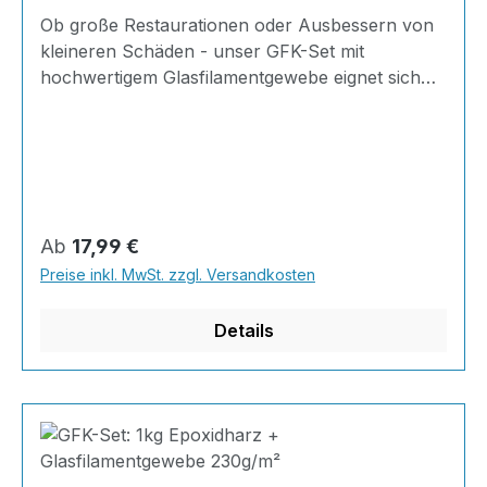
Ob große Restaurationen oder Ausbessern von
kleineren Schäden - unser GFK-Set mit
hochwertigem Glasfilamentgewebe eignet sich
ideal für Reparaturen im Karosserie-, Boots-,
HiFi,- Modellbau uvm.! Stellen Sie sich Ihr
eigenes Set zusammen und vermeiden Sie so
unnötige Kosten und überflüssiges
Arbeitsmaterial - einfach die Menge Epoxidharz
wählen und die von Ihnen benötigte Menge
Regulärer Preis:
Ab
17,99 €
Glasfilamentgewebe, und schon kann es
Preise inkl. MwSt. zzgl. Versandkosten
losgehen! 2K Epoxidharz + Härter im SET0,67kg
Harz + 0,34kg Härter + Glasfilamentgewebe
Details
160g/