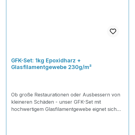
GFK-Set: 1kg Epoxidharz +
Glasfilamentgewebe 230g/m²
Ob große Restaurationen oder Ausbessern von
kleineren Schäden - unser GFK-Set mit
hochwertigem Glasfilamentgewebe eignet sich
ideal für Reparaturen im Karosserie-, Boots-,
HiFi,- Modellbau uvm.! Stellen Sie sich Ihr
eigenes Set zusammen und vermeiden Sie so