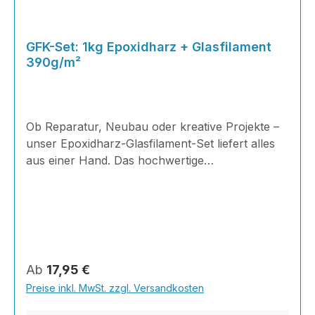
GFK-Set: 1kg Epoxidharz + Glasfilament
390g/m²
Ob Reparatur, Neubau oder kreative Projekte –
unser Epoxidharz-Glasfilament-Set liefert alles
aus einer Hand. Das hochwertige
Glasfilamentgewebe in Leinwandbindung
kombiniert mit unserem bewährten 2K-
Epoxidharz ergibt ein leistungsstarkes
Verbundsystem für anspruchsvolle
Anwendungen im Handwerk, Sport und
Modellbau. 0,67 kg Harz (A) + 0,33 kg Härter
Regulärer Preis:
Ab
17,95 €
(B) · Mischungsverhältnis 2:1+
Preise inkl. MwSt. zzgl. Versandkosten
Glasfilamentgewebe 390 g/m²
(Leinwandbindung) Anwendungsbereiche ✓