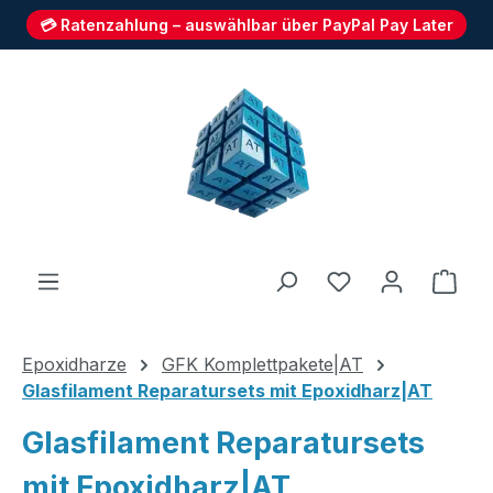
💳 Ratenzahlung – auswählbar über PayPal Pay Later
Zum Hauptinhalt springen
Du hast 0 Produ
Ware
Epoxidharze
GFK Komplettpakete|AT
Glasfilament Reparatursets mit Epoxidharz|AT
Glasfilament Reparatursets
mit Epoxidharz|AT