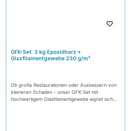
GFK-Set: 3 kg Epoxidharz +
Glasfilamentgewebe 230 g/m²
Ob große Restaurationen oder Ausbessern von
kleineren Schäden - unser GFK-Set mit
hochwertigem Glasfilamentgewebe eignet sich
ideal für Reparaturen im Karosserie-, Boots-,
HiFi,- Modellbau uvm.! Stellen Sie sich Ihr
eigenes Set zusammen und vermeiden Sie so
unnötige Kosten und überflüssiges