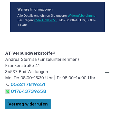
Weitere Informationen
Alle Details entnehmen Sie unserer
Widerrufsbelehrung
.
Bei Fragen:
05621 7819651
· Mo–Do 08–16 Uhr, Fr 08–
14 Uhr
AT-Verbundwerkstoffe®
Andrea Sternisa (Einzelunternehmen)
Frankenstraße 41
34537 Bad Wildungen
Mo–Do 08:00–15:30 Uhr | Fr 08:00–14:00 Uhr
05621 7819651
📞
017643739658
Vertrag widerrufen