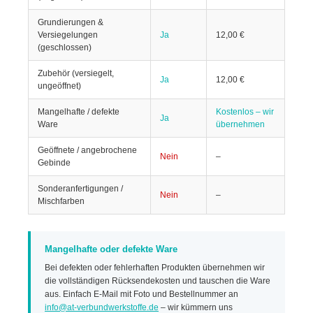
Grundierungen &
Versiegelungen
Ja
12,00 €
(geschlossen)
Zubehör (versiegelt,
Ja
12,00 €
ungeöffnet)
Mangelhafte / defekte
Kostenlos – wir
Ja
Ware
übernehmen
Geöffnete / angebrochene
Nein
–
Gebinde
Sonderanfertigungen /
Nein
–
Mischfarben
Mangelhafte oder defekte Ware
Bei defekten oder fehlerhaften Produkten übernehmen wir
die vollständigen Rücksendekosten und tauschen die Ware
aus. Einfach E-Mail mit Foto und Bestellnummer an
info@at-verbundwerkstoffe.de
– wir kümmern uns