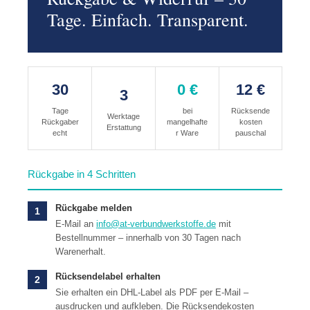
Tage. Einfach. Transparent.
30
0 €
12 €
3
Tage
bei
Rücksende
Werktage
Rückgaber
mangelhafte
kosten
Erstattung
echt
r Ware
pauschal
Rückgabe in 4 Schritten
Rückgabe melden
1
E-Mail an
info@at-verbundwerkstoffe.de
mit
Bestellnummer – innerhalb von 30 Tagen nach
Warenerhalt.
Rücksendelabel erhalten
2
Sie erhalten ein DHL-Label als PDF per E-Mail –
ausdrucken und aufkleben. Die Rücksendekosten