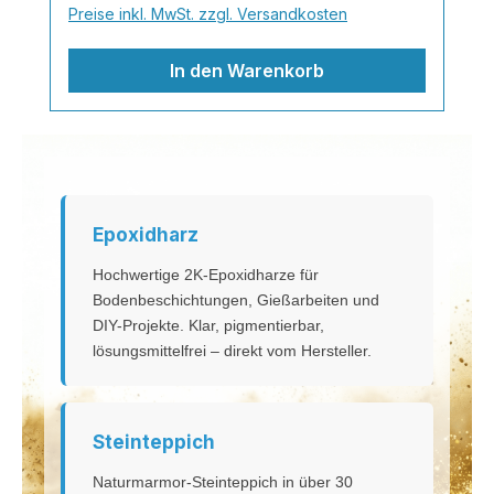
Preise inkl. MwSt. zzgl. Versandkosten
Sechskant (für normale
Bohrmaschine)Geeignet für Farben,
In den Warenkorb
Harze, Putze,
Grundierungen Material: stahlbeschichtet
/ pulverbeschichtet
Epoxidharz
Hochwertige 2K-Epoxidharze für
Bodenbeschichtungen, Gießarbeiten und
DIY-Projekte. Klar, pigmentierbar,
lösungsmittelfrei – direkt vom Hersteller.
Steinteppich
Naturmarmor-Steinteppich in über 30