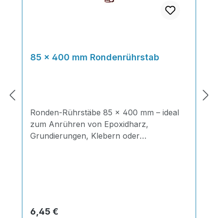
85 × 400 mm Rondenrührstab
Ronden-Rührstäbe 85 × 400 mm – ideal
zum Anrühren von Epoxidharz,
Grundierungen, Klebern oder
Beschichtungen mit einer Bohrmaschine
oder Rührwerk. Klassischer Rührstab mit
Ø 85 mm und Länge 400 mm, Aufnahme
Sechskant 6 mm, für Mischgut . Perfekt
für Harze, Grundierungen oder kleine bis
mittelgroße Mischungen.Durchmesser: ca.
Regulärer Preis:
6,45 €
85 mmLänge: 400 mmAufnahme: 6 mm