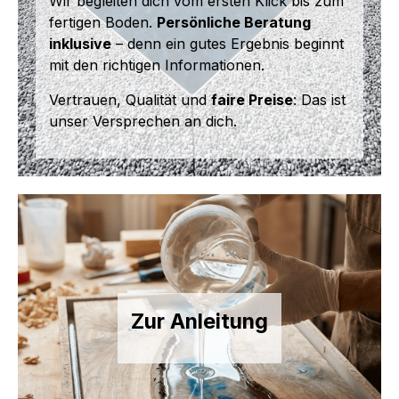
Wir begleiten dich vom ersten Klick bis zum
fertigen Boden.
Persönliche Beratung
inklusive
– denn ein gutes Ergebnis beginnt
mit den richtigen Informationen.
Vertrauen, Qualität und
faire Preise
: Das ist
unser Versprechen an dich.
Zur Anleitung