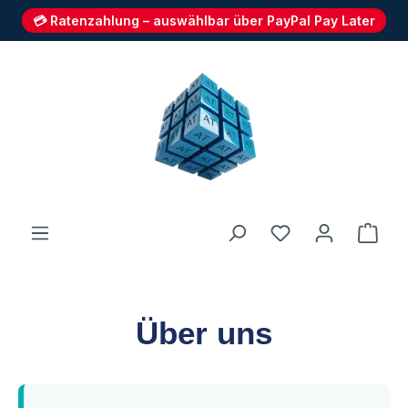
💳 Ratenzahlung – auswählbar über PayPal Pay Later
Zum Hauptinhalt springen
Du hast 0 Produ
Ware
Über uns