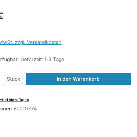
eis:
€
. MwSt. zzgl. Versandkosten
fügbar, Lieferzeit: 1-3 Tage
 Anzahl: Gib den gewünschten Wert ein 
Stück
In den Warenkorb
ttel hinzufügen
mmer:
60010774