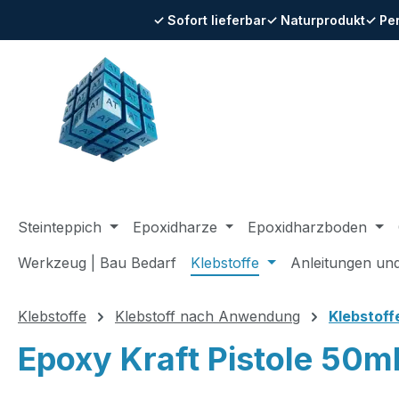
✓ Sofort lieferbar
✓ Naturprodukt
✓ Pe
m Hauptinhalt springen
Zur Suche springen
Zur Hauptnavigation springen
Steinteppich
Epoxidharze
Epoxidharzboden
Werkzeug | Bau Bedarf
Klebstoffe
Anleitungen un
Klebstoffe
Klebstoff nach Anwendung
Klebstoff
Epoxy Kraft Pistole 50m