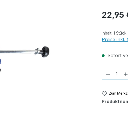
Regulärer Pr
22,95 
Inhalt:
1 Stück
Preise inkl
Sofort ver
Produkt
Zum Merkze
Produktnu