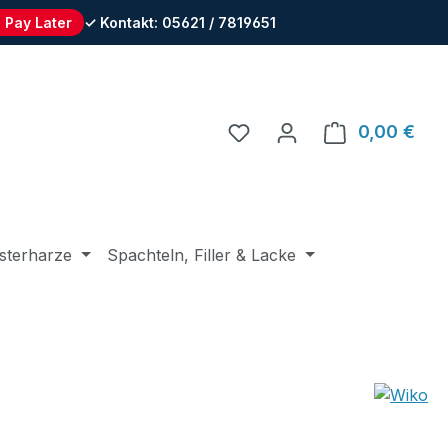
 Pay Later
✓ Kontakt: 05621 / 7819651
Du hast 0 Produkte auf 
0,00 €
Ware
sterharze
Spachteln, Filler & Lacke