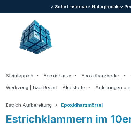
✓ Sofort lieferbar
✓ Naturprodukt
✓ Pe
m Hauptinhalt springen
Zur Suche springen
Zur Hauptnavigation springen
Steinteppich
Epoxidharze
Epoxidharzboden
Werkzeug | Bau Bedarf
Klebstoffe
Anleitungen un
Estrich Aufbereitung
Epoxidharzmörtel
Estrichklammern im 10e