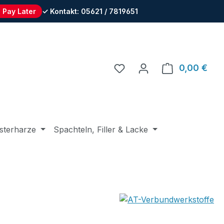
 Pay Later
✓ Kontakt: 05621 / 7819651
Du hast 0 Produkte auf 
0,00 €
Ware
sterharze
Spachteln, Filler & Lacke