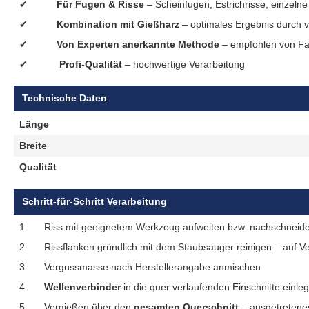
✔
Für Fugen & Risse
– Scheinfugen, Estrichrisse, einzelne 
✔
Kombination mit Gießharz
– optimales Ergebnis durch v
✔
Von Experten anerkannte Methode
– empfohlen von Fac
✔
Profi-Qualität
– hochwertige Verarbeitung
Technische Daten
Länge
Breite
Qualität
Schritt-für-Schritt Verarbeitung
1.
Riss mit geeignetem Werkzeug aufweiten bzw. nachschneide
2.
Rissflanken gründlich mit dem Staubsauger reinigen – auf V
3.
Vergussmasse nach Herstellerangabe anmischen
4.
Wellenverbinder
in die quer verlaufenden Einschnitte einle
5.
Vergießen über den
gesamten Querschnitt
– ausgetretene