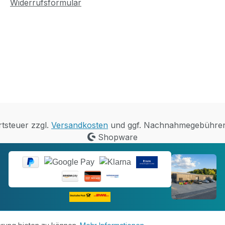
Widerrufsformular
und
 hohe
laufend
serundu
bbar und
zu
rtsteuer zzgl.
Versandkosten
und ggf. Nachnahmegebühren,
beitung
Shopware
nden je
ratur
unden
 der
n