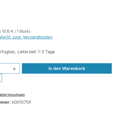
eis:
ck
(0,15 € / 1 Stück)
. MwSt. zzgl. Versandkosten
fügbar, Lieferzeit: 1-3 Tage
 Anzahl: Gib den gewünschten Wert ein 
In den Warenkorb
ttel hinzufügen
mmer:
60010759