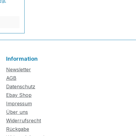
zgl.
ch
m
Das Harz
ation
xzellente
s
rial -
der
Information
 eine
sistenz
Newsletter
en,
AGB
xtreme
Datenschutz
igenscha
Ebay Shop
nd außen
Impressum
Über uns
nithart
Widerrufsrecht
sistent
Rückgabe
end -