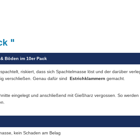
ck "
h & Böden im 10er Pack
rspachtelt, riskiert, dass sich Spachtelmasse löst und der darüber ver
sig verschließen. Genau dafür sind
Estrichklammern
gemacht.
chnitte eingelegt und anschließend mit Gießharz vergossen. So werden
en.
masse, kein Schaden am Belag