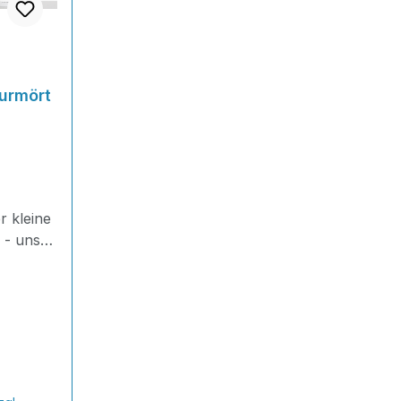
turmört
r kleine
 - unser
et ist
 für
uren im
er 3-
tel ist
rbar