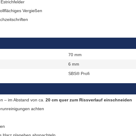
Estrichfelder
ollflächiges Vergießen
hzeitschriften
70 mm
6 mm
SBS® Profi
n – im Abstand von ca.
20 cm quer zum Rissverlauf einschneiden
erunreinigungen achten
gen
s Harz planeben abspachteln