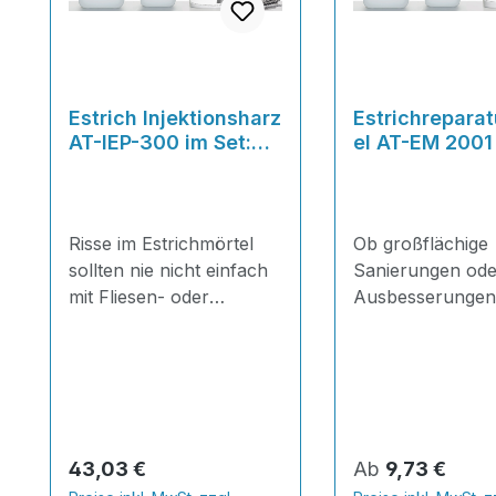
Estrich Injektionsharz
Estrichrepara
AT-IEP-300 im Set:
el AT-EM 2001
1,5kg
Harz+Klammern+Qua
rz+Werkzeug
Risse im Estrichmörtel
Ob großflächige
sollten nie nicht einfach
Sanierungen ode
mit Fliesen- oder
Ausbesserungen
Parkettkleber
AT-EM 2001
oberflächlich
Estrichreparaturs
zugeschmiert werden
bestens geeignet
- je nach Ursache und
jegliche Reparat
Tiefe sollten sie mit
Bodenbereich. D
einem speziellen
komponentige Mör
Regulärer Preis:
Regulärer Preis:
43,03 €
Ab
9,73 €
Injektionsharz aufgefüllt
nahezu unzerstö