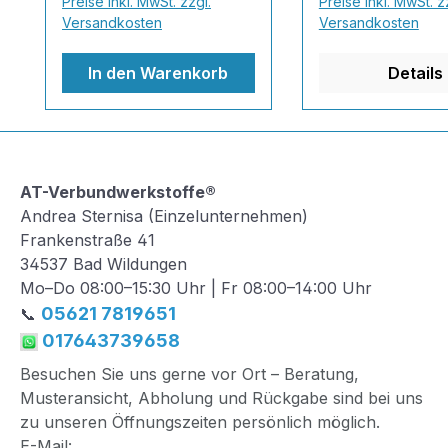
Preise inkl. MwSt. zzgl.
Preise inkl. MwSt. z
und verschlossen
und verbindet si
Versandkosten
Versandkosten
werden. Unser Estrich-
beständig mit de
Injektionsharz AT-IEP-
Bodenmaterial. 
In den Warenkorb
Details
300 ist für solche Fälle
in dieser Kombin
bestens geeignet! Unser
besticht durch e
Injektionsharz-System ist
Anhaftung an da
hochviskos und hat eine
vorhandene Mate
extrem verlängerte
dadurch besitzt 
AT-Verbundwerkstoffe®
Gelierzeit, um eine
Reparaturmörtel
Andrea Sternisa (Einzelunternehmen)
maximale Eindringtiefe im
noch bessere Re
Frankenstraße 41
Verhältnis zur Gelierzeit
gegen Chemikali
34537 Bad Wildungen
im vorhandenen Gewerk
Lösemittel und e
Mo–Do 08:00–15:30 Uhr | Fr 08:00–14:00 Uhr
zu haben.Bei uns
Temperaturen.E
05621 7819651
📞
profitieren Sie von einem
ftenfür innen u
017643739658
Hochleistungsharz, das
geeignet3-
bis 3 Stunden Gelierzeit
komponentiges
Besuchen Sie uns gerne vor Ort – Beratung,
verlängert wurde! In
Systemhärtet gra
Musteransicht, Abholung und Rückgabe sind bei uns
diesem Set sind
auschemikalienre
zu unseren Öffnungszeiten persönlich möglich.
enthalten:1,5 kg
und rutschhemm
E-Mail: