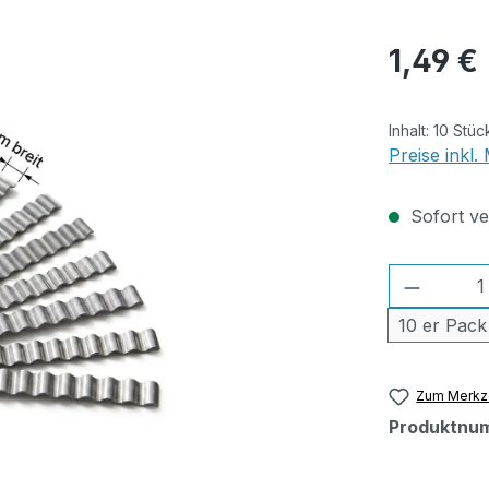
Regulärer Pr
1,49 €
Inhalt:
10 Stü
Preise inkl
Sofort ver
Produkt
10 er Pack
Zum Merkze
Produktnu