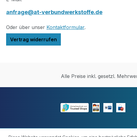
Injektionsharz AT-IEP-
Rutschsicherheit
anfrage@at-verbundwerkstoffe.de
3002kg Quarzsand zum
R12wasserdicht 
Abstreuen30
staubfreiextrem
Oder über unser
Kontaktformular
.
Wellenverbinder zur
Tragfähigkeitaus
Stabilität15x Handschuhe
und
Vertrag widerrufen
zum eigenen Schutz3x
modellierbarwas
Mischbecher bis
rchlässig und
1100ml3x Rührstab
abriebfesteinfär
Buche Eigenschaftenfür
universell
innen und außen
einsetzbarleicht 
Alle Preise inkl. gesetzl. Mehrwe
geeignet3-
verarbeitenVerar
komponentiges
härtet in 3-6 Stu
Systemhärtet granithart
nach Raumtempe
aus und bildet eine gute
ausnach 8-12 St
Anhaftung an der
Aushärtezeit hält
Untergrundwasserundur
Mörtel schwere
chlässig und
Belastungen und
abriebfestrobust und
Verkehr