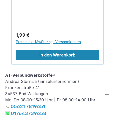
flexiblem Kunststoff und lässt sich leicht
von Rückständen befreien.
Regulärer Preis:
1,99 €
Preise inkl. MwSt. zzgl. Versandkosten
In den Warenkorb
AT-Verbundwerkstoffe®
Andrea Sternisa (Einzelunternehmen)
Frankenstraße 41
34537 Bad Wildungen
Mo–Do 08:00–15:30 Uhr | Fr 08:00–14:00 Uhr
05621 7819651
📞
017643739658