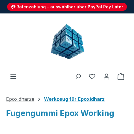
💳 Ratenzahlung – auswählbar über PayPal Pay Later
Zum Hauptinhalt springen
Du hast 0 Produ
Ware
Epoxidharze
Werkzeug für Epoxidharz
Fugengummi Epox Working