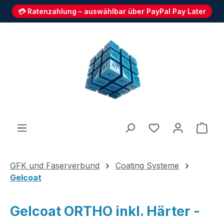
💳 Ratenzahlung – auswählbar über PayPal Pay Later
Zum Hauptinhalt springen
Du hast 0 Produ
Ware
GFK und Faserverbund
Coating Systeme
Gelcoat
Gelcoat ORTHO inkl. Härter -