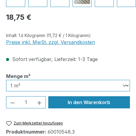
Regulärer Preis:
18,75 €
Inhalt:
1.6 Kilogramm
(11,72 € / 1 Kilogramm)
Preise inkl. MwSt. zzgl. Versandkosten
Sofort verfügbar, Lieferzeit: 1-3 Tage
auswählen
Menge m²
Produkt Anzahl: Gib den gewünschten We
In den Warenkorb
Zum Merkzettel hinzufügen
Produktnummer:
60010548.3