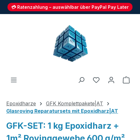
💳 Ratenzahlung – auswählbar über PayPal Pay Later
Zum Hauptinhalt springen
Du hast 0 Produ
Ware
Epoxidharze
GFK Komplettpakete|AT
Glasroving Reparatursets mit Epoxidharz|AT
GFK-SET: 1 kg Epoxidharz +
1m² Rovinggewebe 600 g/m²