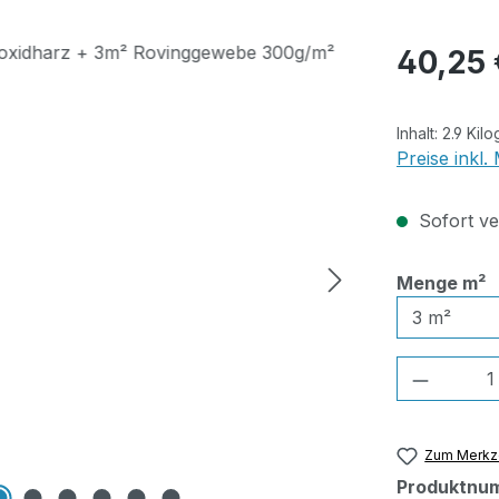
Regulärer Pr
40,25 
Inhalt:
2.9 Kil
Preise inkl
Sofort ver
a
Menge m²
Produkt
Zum Merkze
Produktnu