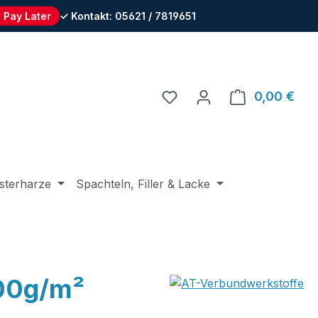
 Pay Later
✓ Kontakt: 05621 / 7819651
Du hast 0 Produkte auf 
0,00 €
Ware
sterharze
Spachteln, Filler & Lacke
00g/m²