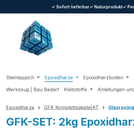
✓ Sofort lieferbar
✓ Naturprodukt
✓ Pe
m Hauptinhalt springen
Zur Suche springen
Zur Hauptnavigation springen
Steinteppich
Epoxidharze
Epoxidharzboden
Werkzeug | Bau Bedarf
Klebstoffe
Anleitungen un
Epoxidharze
GFK Komplettpakete|AT
Glasroving
GFK-SET: 2kg Epoxidha