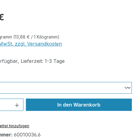
eis:
€
ogramm
(13,88 € / 1 Kilogramm)
. MwSt. zzgl. Versandkosten
fügbar, Lieferzeit: 1-3 Tage
uswählen
 Anzahl: Gib den gewünschten Wert ein 
In den Warenkorb
ttel hinzufügen
mmer:
60010036.6