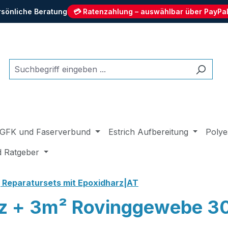
rsönliche Beratung
💳 Ratenzahlung – auswählbar über PayPal
GFK und Faserverbund
Estrich Aufbereitung
Polye
d Ratgeber
 Reparatursets mit Epoxidharz|AT
rz + 3m² Rovinggewebe 3