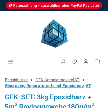
💳 Ratenzahlung – auswählbar über PayPal Pay Later
Zum Hauptinhalt springen
Du hast 0 Produ
Ware
Epoxidharze
GFK Komplettpakete|AT
Glasroving Reparatursets mit Epoxidharz|AT
GFK-SET: 3kg Epoxidharz +
5m² Rovinggewebe 180g/m²