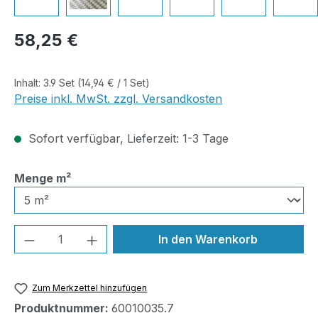
Regulärer Preis:
58,25 €
Inhalt:
3.9 Set
(14,94 € / 1 Set)
Preise inkl. MwSt. zzgl. Versandkosten
Sofort verfügbar, Lieferzeit: 1-3 Tage
auswählen
Menge m²
Produkt Anzahl: Gib den gewünschten We
In den Warenkorb
Zum Merkzettel hinzufügen
Produktnummer:
60010035.7