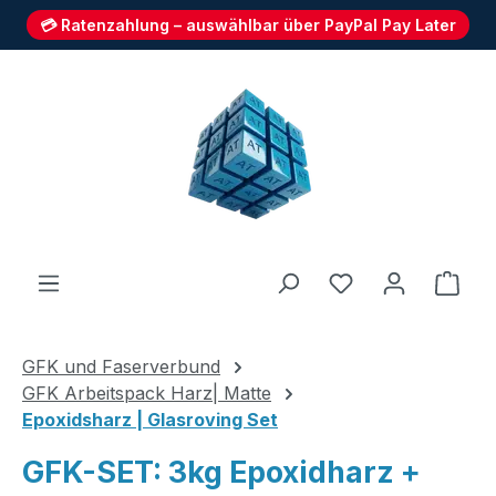
💳 Ratenzahlung – auswählbar über PayPal Pay Later
Zum Hauptinhalt springen
Du hast 0 Produ
Ware
GFK und Faserverbund
GFK Arbeitspack Harz| Matte
Epoxidsharz | Glasroving Set
GFK-SET: 3kg Epoxidharz +