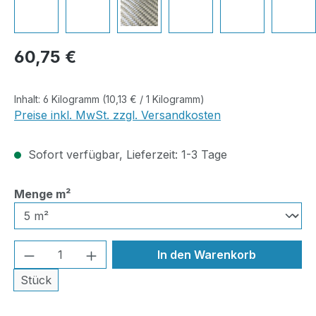
Regulärer Preis:
60,75 €
Inhalt:
6 Kilogramm
(10,13 € / 1 Kilogramm)
Preise inkl. MwSt. zzgl. Versandkosten
Sofort verfügbar, Lieferzeit: 1-3 Tage
auswählen
Menge m²
Produkt Anzahl: Gib den gewünschten We
In den Warenkorb
Stück