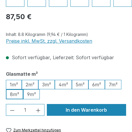
Regulärer Preis:
87,50 €
Inhalt:
8.8 Kilogramm
(9,94 € / 1 Kilogramm)
Preise inkl. MwSt. zzgl. Versandkosten
Sofort verfügbar, Lieferzeit: Sofort verfügbar
auswählen
Glasmatte m²
1m²
2m²
3m²
4m²
5m²
6m²
7m²
8m²
9m²
Produkt Anzahl: Gib den gewünschten We
In den Warenkorb
Zum Merkzettel hinzufügen