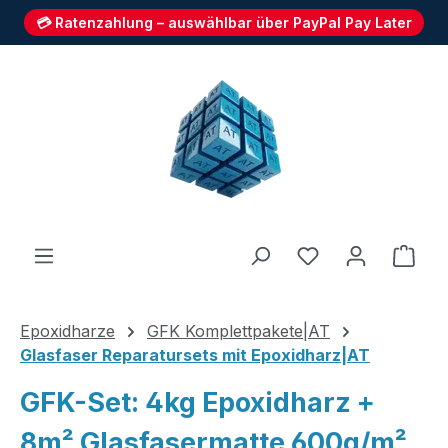
💳 Ratenzahlung – auswählbar über PayPal Pay Later
Zum Hauptinhalt springen
Du hast 0 Produ
Ware
Epoxidharze
GFK Komplettpakete|AT
Glasfaser Reparatursets mit Epoxidharz|AT
GFK-Set: 4kg Epoxidharz +
8m² Glasfasermatte 600g/m²