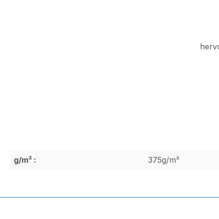
herv
g/m² :
375g/m²