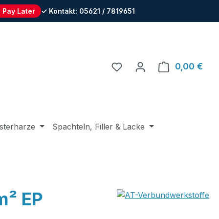
 Pay Later
✓ Kontakt: 05621 / 7819651
Du hast 0 Produkte auf 
0,00 €
Ware
sterharze
Spachteln, Filler & Lacke
m² EP