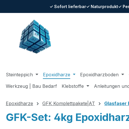
✓ Sofort lieferbar
✓ Naturprodukt
✓ Pe
m Hauptinhalt springen
Zur Suche springen
Zur Hauptnavigation springen
Steinteppich
Epoxidharze
Epoxidharzboden
Werkzeug | Bau Bedarf
Klebstoffe
Anleitungen un
Epoxidharze
GFK Komplettpakete|AT
Glasfaser 
GFK-Set: 4kg Epoxidhar