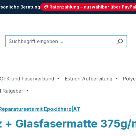
rsönliche Beratung
💳 Ratenzahlung – auswählbar über PayPal
GFK und Faserverbund
Estrich Aufbereitung
Polye
d Ratgeber
Reparatursets mit Epoxidharz|AT
z + Glasfasermatte 375g/