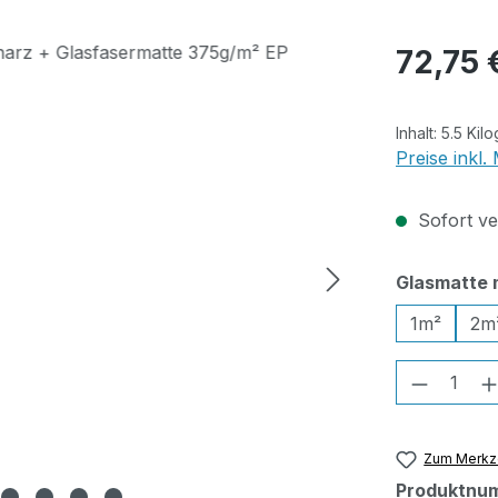
Regulärer Pr
72,75 
Inhalt:
5.5 Ki
Preise inkl
Sofort ver
Glasmatte 
1m²
2m
Produkt
Zum Merkze
Produktnu