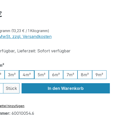
eis:
€
logramm
(13,23 € / 1 Kilogramm)
. MwSt. zzgl. Versandkosten
fügbar, Lieferzeit: Sofort verfügbar
auswählen
m²
²
3m²
4m²
5m²
6m²
7m²
8m²
9m²
 Anzahl: Gib den gewünschten Wert ein 
Stück
In den Warenkorb
ttel hinzufügen
mmer:
60010054.6