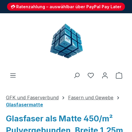
💳 Ratenzahlung – auswählbar über PayPal Pay Later
Zum Hauptinhalt springen
Du hast 0 Produ
Ware
GFK und Faserverbund
Fasern und Gewebe
Glasfasermatte
Glasfaser als Matte 450/m²
Pulvergebunden, Breite 1,25m