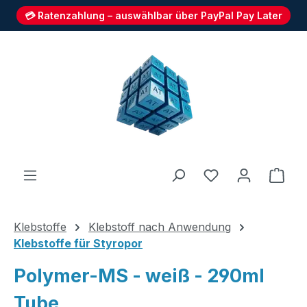
💳 Ratenzahlung – auswählbar über PayPal Pay Later
Zum Hauptinhalt springen
Du hast 0 Produ
Ware
Klebstoffe
Klebstoff nach Anwendung
Klebstoffe für Styropor
Polymer-MS - weiß - 290ml
Tube