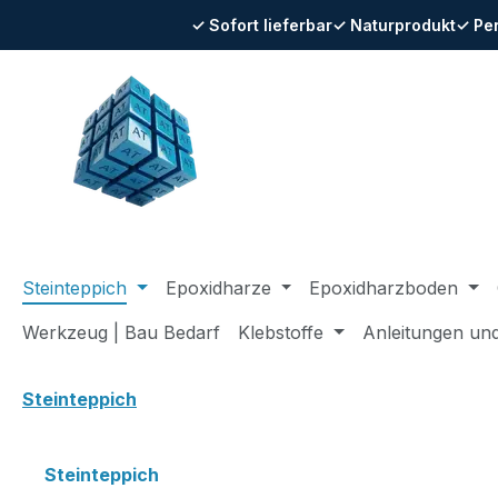
✓ Sofort lieferbar
✓ Naturprodukt
✓ Pe
m Hauptinhalt springen
Zur Suche springen
Zur Hauptnavigation springen
Steinteppich
Epoxidharze
Epoxidharzboden
Werkzeug | Bau Bedarf
Klebstoffe
Anleitungen un
Steinteppich
Steinteppich