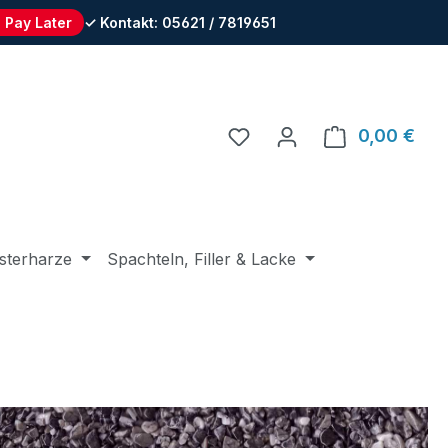
 Pay Later
✓ Kontakt: 05621 / 7819651
Du hast 0 Produkte auf 
0,00 €
Ware
sterharze
Spachteln, Filler & Lacke