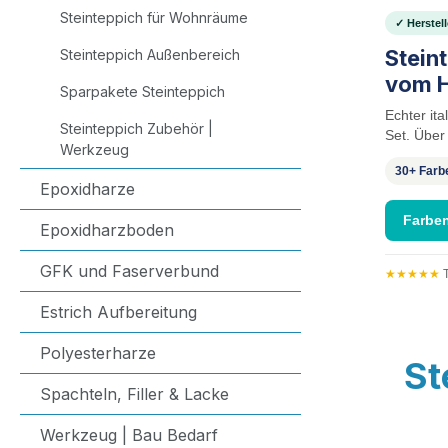
Steinteppich für Wohnräume
✓ Herstel
Stein
Steinteppich Außenbereich
vom H
Sparpakete Steinteppich
Echter it
Steinteppich Zubehör |
Set. Über 
Werkzeug
30+ Farb
Epoxidharze
Farbe
Epoxidharzboden
GFK und Faserverbund
★★★★★
T
Estrich Aufbereitung
Polyesterharze
St
Spachteln, Filler & Lacke
Werkzeug | Bau Bedarf