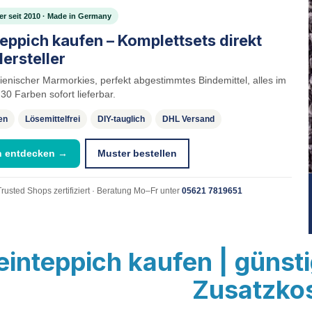
ler seit 2010 · Made in Germany
teppich kaufen – Komplettsets direkt
ersteller
alienischer Marmorkies, perfekt abgestimmtes Bindemittel, alles im
30 Farben sofort lieferbar.
en
Lösemittelfrei
DIY-tauglich
DHL Versand
n entdecken →
Muster bestellen
rusted Shops zertifiziert · Beratung Mo–Fr unter
05621 7819651
einteppich kaufen | günst
Zusatzko