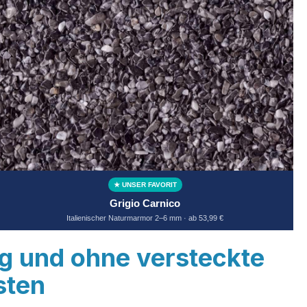
★ UNSER FAVORIT
Grigio Carnico
Italienischer Naturmarmor 2–6 mm · ab 53,99 €
ig und ohne versteckte
sten