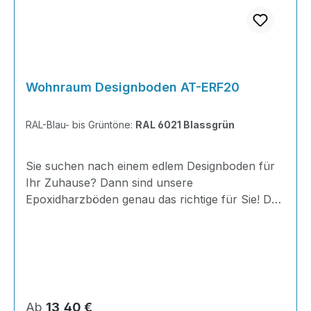
Wohnraum Designboden AT-ERF20
RAL-Blau- bis Grüntöne:
RAL 6021 Blassgrün
Sie suchen nach einem edlem Designboden für
Ihr Zuhause? Dann sind unsere
Epoxidharzböden genau das richtige für Sie! Der
AT-ERF20 ist einfach zu Verlegen, im
ausgehärteten Zustand extrem belastbar und
dank fugenfreier Oberfläche äußerst hygienisch
und schnell zu reinigen. Außerdem mit 20
Minuten Verarbeitungszeit als schnelle
Beschichtung geeignet.Dank unserer großen
Regulärer Preis:
Ab
13,40 €