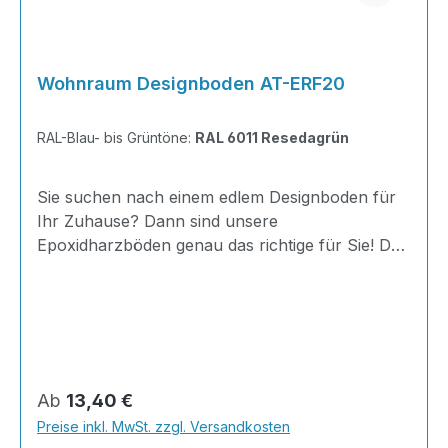
Wohnraum Designboden AT-ERF20
RAL-Blau- bis Grüntöne:
RAL 6011 Resedagrün
Sie suchen nach einem edlem Designboden für
Ihr Zuhause? Dann sind unsere
Epoxidharzböden genau das richtige für Sie! Der
AT-ERF20 ist einfach zu Verlegen, im
ausgehärteten Zustand extrem belastbar und
dank fugenfreier Oberfläche äußerst hygienisch
und schnell zu reinigen. Außerdem mit 20
Minuten Verarbeitungszeit als schnelle
Beschichtung geeignet.Dank unserer großen
Regulärer Preis:
Ab
13,40 €
Farbauswahl ist für jeden was dabei - auch
Preise inkl. MwSt. zzgl. Versandkosten
Farbkombinationen sind möglich.Von edlen