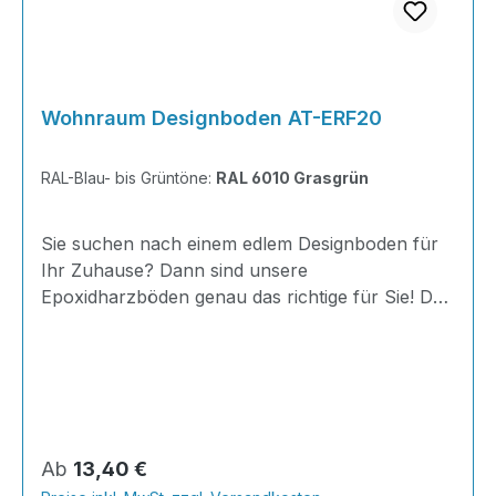
Wohnraum Designboden AT-ERF20
RAL-Blau- bis Grüntöne:
RAL 6010 Grasgrün
Sie suchen nach einem edlem Designboden für
Ihr Zuhause? Dann sind unsere
Epoxidharzböden genau das richtige für Sie! Der
AT-ERF20 ist einfach zu Verlegen, im
ausgehärteten Zustand extrem belastbar und
dank fugenfreier Oberfläche äußerst hygienisch
und schnell zu reinigen. Außerdem mit 20
Minuten Verarbeitungszeit als schnelle
Beschichtung geeignet.Dank unserer großen
Regulärer Preis:
Ab
13,40 €
Farbauswahl ist für jeden was dabei - auch