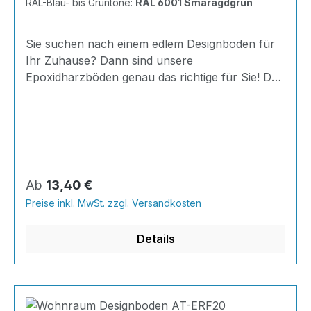
RAL-Blau- bis Grüntöne:
RAL 6001 Smaragdgrün
Sie suchen nach einem edlem Designboden für
Ihr Zuhause? Dann sind unsere
Epoxidharzböden genau das richtige für Sie! Der
AT-ERF20 ist einfach zu Verlegen, im
ausgehärteten Zustand extrem belastbar und
dank fugenfreier Oberfläche äußerst hygienisch
und schnell zu reinigen. Außerdem mit 20
Minuten Verarbeitungszeit als schnelle
Beschichtung geeignet.Dank unserer großen
Regulärer Preis:
Ab
13,40 €
Farbauswahl ist für jeden was dabei - auch
Preise inkl. MwSt. zzgl. Versandkosten
Farbkombinationen sind möglich.Von edlen
Naturtönen bis knallig-bunt ist alles möglich!
Details
Berechnun