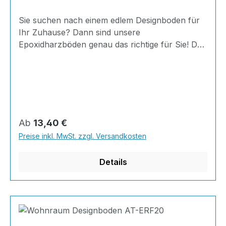
Sie suchen nach einem edlem Designboden für
Ihr Zuhause? Dann sind unsere
Epoxidharzböden genau das richtige für Sie! Der
AT-ERF20 ist einfach zu Verlegen, im
ausgehärteten Zustand extrem belastbar und
dank fugenfreier Oberfläche äußerst hygienisch
und schnell zu reinigen. Außerdem mit 20
Minuten Verarbeitungszeit als schnelle
Beschichtung geeignet.Dank unserer großen
Regulärer Preis:
Ab
13,40 €
Farbauswahl ist für jeden was dabei - auch
Preise inkl. MwSt. zzgl. Versandkosten
Farbkombinationen sind möglich.Von edlen
Naturtönen bis knallig-bunt ist alles möglich!
Details
Berechnun