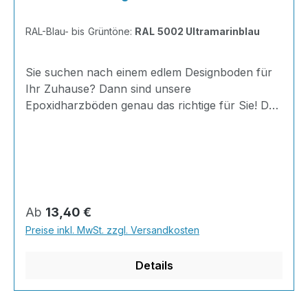
RAL-Blau- bis Grüntöne:
RAL 5002 Ultramarinblau
Sie suchen nach einem edlem Designboden für
Ihr Zuhause? Dann sind unsere
Epoxidharzböden genau das richtige für Sie! Der
AT-ERF20 ist einfach zu Verlegen, im
ausgehärteten Zustand extrem belastbar und
dank fugenfreier Oberfläche äußerst hygienisch
und schnell zu reinigen. Außerdem mit 20
Minuten Verarbeitungszeit als schnelle
Beschichtung geeignet.Dank unserer großen
Regulärer Preis:
Ab
13,40 €
Farbauswahl ist für jeden was dabei - auch
Preise inkl. MwSt. zzgl. Versandkosten
Farbkombinationen sind möglich.Von edlen
Naturtönen bis knallig-bunt ist alles möglich!
Details
Berechnun