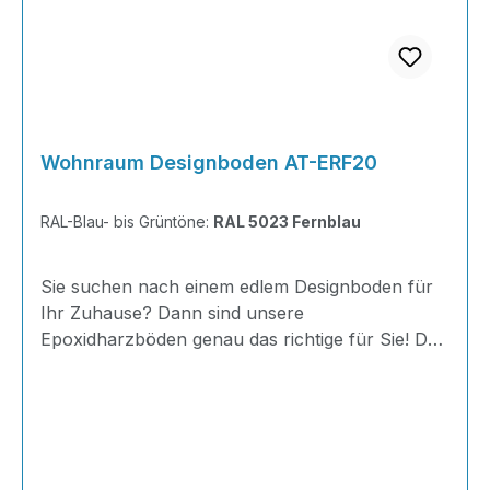
Wohnraum Designboden AT-ERF20
RAL-Blau- bis Grüntöne:
RAL 5023 Fernblau
Sie suchen nach einem edlem Designboden für
Ihr Zuhause? Dann sind unsere
Epoxidharzböden genau das richtige für Sie! Der
AT-ERF20 ist einfach zu Verlegen, im
ausgehärteten Zustand extrem belastbar und
dank fugenfreier Oberfläche äußerst hygienisch
und schnell zu reinigen. Außerdem mit 20
Minuten Verarbeitungszeit als schnelle