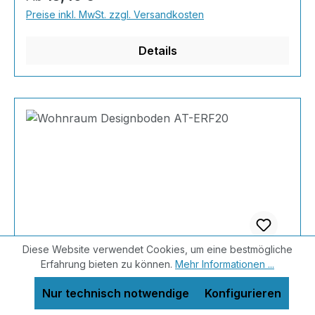
Farbauswahl ist für jeden was dabei - auch
Preise inkl. MwSt. zzgl. Versandkosten
Farbkombinationen sind möglich.Von edlen
Naturtönen bis knallig-bunt ist alles möglich!
Details
Berechnun
Diese Website verwendet Cookies, um eine bestmögliche
Erfahrung bieten zu können.
Mehr Informationen ...
Wohnraum Designboden AT-ERF20
Nur technisch notwendige
Konfigurieren