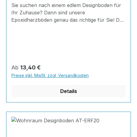
Sie suchen nach einem edlem Designboden für
Ihr Zuhause? Dann sind unsere
Epoxidharzböden genau das richtige für Sie! Der
AT-ERF20 ist einfach zu Verlegen, im
ausgehärteten Zustand extrem belastbar und
dank fugenfreier Oberfläche äußerst hygienisch
und schnell zu reinigen. Außerdem mit 20
Minuten Verarbeitungszeit als schnelle
Beschichtung geeignet.Dank unserer großen
Regulärer Preis:
Ab
13,40 €
Farbauswahl ist für jeden was dabei - auch
Preise inkl. MwSt. zzgl. Versandkosten
Farbkombinationen sind möglich.Von edlen
Naturtönen bis knallig-bunt ist alles möglich!
Details
Berechnun