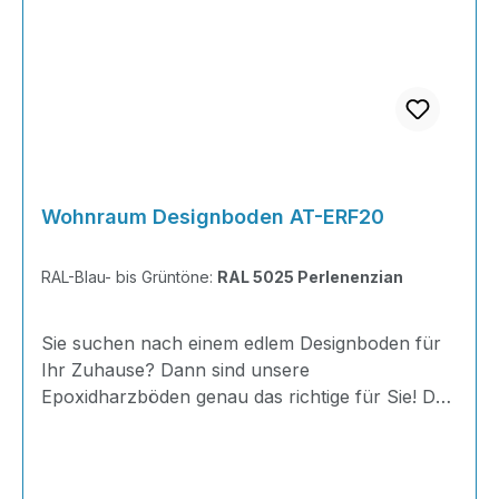
Wohnraum Designboden AT-ERF20
RAL-Blau- bis Grüntöne:
RAL 5025 Perlenenzian
Sie suchen nach einem edlem Designboden für
Ihr Zuhause? Dann sind unsere
Epoxidharzböden genau das richtige für Sie! Der
AT-ERF20 ist einfach zu Verlegen, im
ausgehärteten Zustand extrem belastbar und
dank fugenfreier Oberfläche äußerst hygienisch