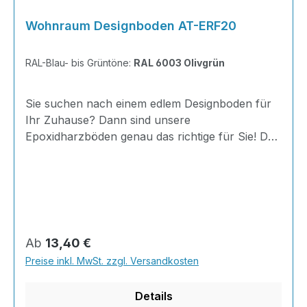
Wohnraum Designboden AT-ERF20
RAL-Blau- bis Grüntöne:
RAL 6003 Olivgrün
Sie suchen nach einem edlem Designboden für
Ihr Zuhause? Dann sind unsere
Epoxidharzböden genau das richtige für Sie! Der
AT-ERF20 ist einfach zu Verlegen, im
ausgehärteten Zustand extrem belastbar und
dank fugenfreier Oberfläche äußerst hygienisch
und schnell zu reinigen. Außerdem mit 20
Minuten Verarbeitungszeit als schnelle
Beschichtung geeignet.Dank unserer großen
Regulärer Preis:
Ab
13,40 €
Farbauswahl ist für jeden was dabei - auch
Preise inkl. MwSt. zzgl. Versandkosten
Farbkombinationen sind möglich.Von edlen
Naturtönen bis knallig-bunt ist alles möglich!
Details
Berechnun