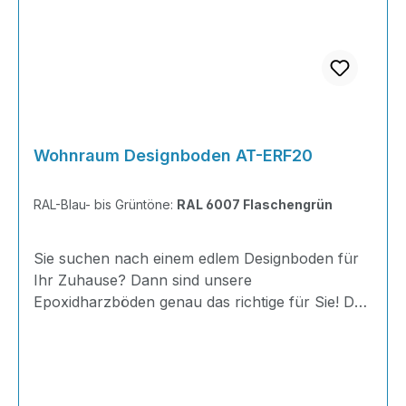
Wohnraum Designboden AT-ERF20
RAL-Blau- bis Grüntöne:
RAL 6007 Flaschengrün
Sie suchen nach einem edlem Designboden für
Ihr Zuhause? Dann sind unsere
Epoxidharzböden genau das richtige für Sie! Der
AT-ERF20 ist einfach zu Verlegen, im
ausgehärteten Zustand extrem belastbar und
dank fugenfreier Oberfläche äußerst hygienisch
und schnell zu reinigen. Außerdem mit 20