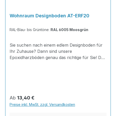
Wohnraum Designboden AT-ERF20
RAL-Blau- bis Grüntöne:
RAL 6005 Moosgrün
Sie suchen nach einem edlem Designboden für
Ihr Zuhause? Dann sind unsere
Epoxidharzböden genau das richtige für Sie! Der
AT-ERF20 ist einfach zu Verlegen, im
ausgehärteten Zustand extrem belastbar und
dank fugenfreier Oberfläche äußerst hygienisch
und schnell zu reinigen. Außerdem mit 20
Minuten Verarbeitungszeit als schnelle
Beschichtung geeignet.Dank unserer großen
Regulärer Preis:
Ab
13,40 €
Farbauswahl ist für jeden was dabei - auch
Preise inkl. MwSt. zzgl. Versandkosten
Farbkombinationen sind möglich.Von edlen
Naturtönen bis knallig-bunt ist alles möglich!