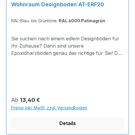
Wohnraum Designboden AT-ERF20
RAL-Blau- bis Grüntöne:
RAL 6000 Patinagrün
Sie suchen nach einem edlem Designboden für
Ihr Zuhause? Dann sind unsere
Epoxidharzböden genau das richtige für Sie! Der
AT-ERF20 ist einfach zu Verlegen, im
ausgehärteten Zustand extrem belastbar und
dank fugenfreier Oberfläche äußerst hygienisch
und schnell zu reinigen. Außerdem mit 20
Minuten Verarbeitungszeit als schnelle
Beschichtung geeignet.Dank unserer großen
Regulärer Preis:
Ab
13,40 €
Farbauswahl ist für jeden was dabei - auch
Preise inkl. MwSt. zzgl. Versandkosten
Farbkombinationen sind möglich.Von edlen
Naturtönen bis knallig-bunt ist alles möglich!
Details
Berechnun