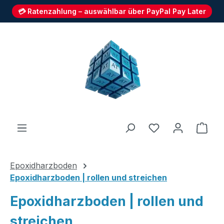
💳 Ratenzahlung – auswählbar über PayPal Pay Later
Zum Hauptinhalt springen
Du hast 0 Produ
Ware
Epoxidharzboden
Epoxidharzboden | rollen und streichen
Epoxidharzboden | rollen und
streichen