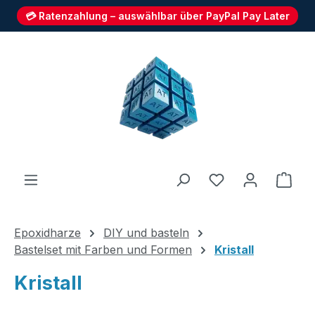
💳 Ratenzahlung – auswählbar über PayPal Pay Later
Zum Hauptinhalt springen
Du hast 0 Produ
Ware
Epoxidharze
DIY und basteln
Bastelset mit Farben und Formen
Kristall
Kristall