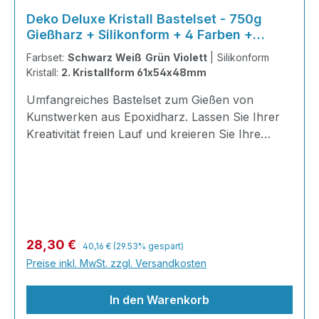
Deko Deluxe Kristall Bastelset - 750g
Gießharz + Silikonform + 4 Farben +
Werkzeug
Farbset:
Schwarz Weiß Grün Violett
|
Silikonform
Kristall:
2. Kristallform 61x54x48mm
Umfangreiches Bastelset zum Gießen von
Kunstwerken aus Epoxidharz. Lassen Sie Ihrer
Kreativität freien Lauf und kreieren Sie Ihre
eigene individuell gestaltete Deko für Ihr
Zuhause! Gießen Sie nach Lust und Laune Ihre
eigene Deko oder bewahren Sie wichtige
Erinnerungstücke wie Muscheln aus dem Urlaub
und Fotos, oder sogar Blüten oder die
Haarsträhne des Kindes; ideal zum Verschenken
Regulärer Preis:
Verkaufspreis:
28,30 €
40,16 €
(29.53% gespart)
und auf jeden Fall ein Hingucker!Ein Spaß für
Preise inkl. MwSt. zzgl. Versandkosten
Groß und Klein! Inhalt 500g DIY Epoxidharz +
250g Härter 1x Spezialform
In den Warenkorb