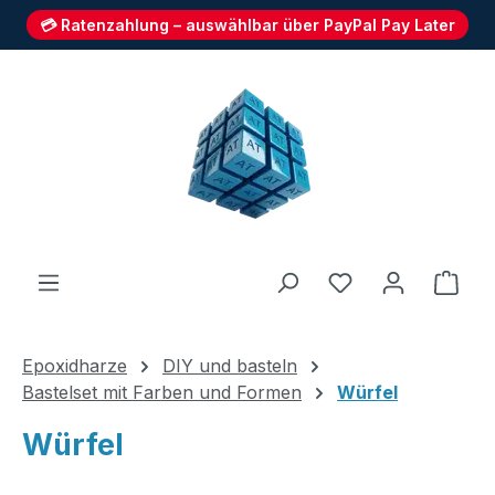
💳 Ratenzahlung – auswählbar über PayPal Pay Later
Zum Hauptinhalt springen
Du hast 0 Produ
Ware
Epoxidharze
DIY und basteln
Bastelset mit Farben und Formen
Würfel
Würfel