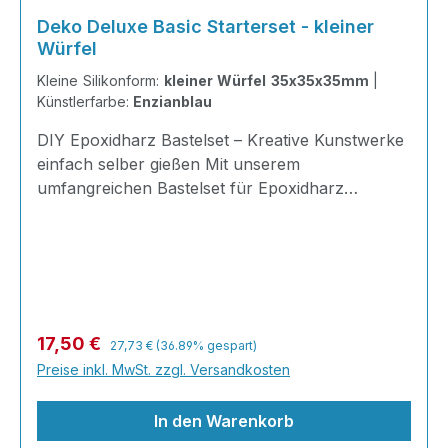
Deko Deluxe Basic Starterset - kleiner
Würfel
Kleine Silikonform:
kleiner Würfel 35x35x35mm
|
Künstlerfarbe:
Enzianblau
DIY Epoxidharz Bastelset – Kreative Kunstwerke
einfach selber gießen Mit unserem
umfangreichen Bastelset für Epoxidharz
gestalten Sie einzigartige Dekorationen,
Erinnerungsstücke und kleine Kunstwerke ganz
nach Ihren eigenen Ideen. Ob farbige Würfel,
eingegossene Blüten, Muscheln, Fotos oder
persönliche Erinnerungen: Ihrer Kreativität sind
kaum Grenzen gesetzt. ✨ Kreative Deko zum
Regulärer Preis:
Verkaufspreis:
17,50 €
27,73 €
(36.89% gespart)
Selbermachen Gießen Sie nach Lust und Laune
Preise inkl. MwSt. zzgl. Versandkosten
Ihre eigene Dek
In den Warenkorb