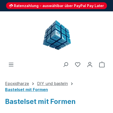
💳 Ratenzahlung – auswählbar über PayPal Pay Later
Zum Hauptinhalt springen
Du hast 0 Produ
Ware
Epoxidharze
DIY und basteln
Bastelset mit Formen
Bastelset mit Formen