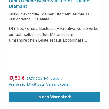
Deko Deluxe Basic Starterset - kleiner
Diamant
Kleine Silikonform:
kleiner Diamant 40mm Ø
|
Künstlerfarbe:
Enzianblau
DIY Epoxidharz Bastelset – Kreative Kunstwerke
einfach selber gießen Mit unserem
umfangreichen Bastelset für Epoxidharz
gestalten Sie einzigartige Dekorationen,
Erinnerungsstücke und kleine Kunstwerke ganz
nach Ihren eigenen Ideen. Ob farbige Würfel,
eingegossene Blüten, Muscheln, Fotos oder
persönliche Erinnerungen: Ihrer Kreativität sind
kaum Grenzen gesetzt. ✨ Kreative Deko zum
Regulärer Preis:
Verkaufspreis:
17,50 €
27,73 €
(36.89% gespart)
Selbermachen Gießen Sie nach Lust und Laune
Preise inkl. MwSt. zzgl. Versandkosten
Ihre eigene Dek
In den Warenkorb