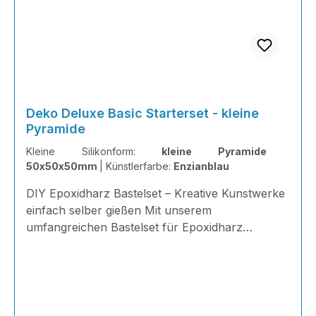
Deko Deluxe Basic Starterset - kleine
Pyramide
Kleine Silikonform:
kleine Pyramide
50x50x50mm
|
Künstlerfarbe:
Enzianblau
DIY Epoxidharz Bastelset – Kreative Kunstwerke
einfach selber gießen Mit unserem
umfangreichen Bastelset für Epoxidharz
gestalten Sie einzigartige Dekorationen,
Erinnerungsstücke und kleine Kunstwerke ganz
nach Ihren eigenen Ideen. Ob farbige Würfel,
eingegossene Blüten, Muscheln, Fotos oder
persönliche Erinnerungen: Ihrer Kreativität sind