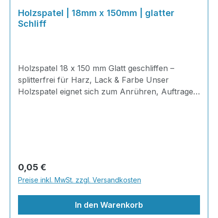
Holzspatel | 18mm x 150mm | glatter
Schliff
Holzspatel 18 x 150 mm Glatt geschliffen –
splitterfrei für Harz, Lack & Farbe Unser
Holzspatel eignet sich zum Anrühren, Auftragen
und Verteilen von Harzen jeder Art, Lacken und
Farben. Die abgerundete Form ist an klassische
Mundspatel angelehnt – bei uns jedoch günstiger
im Einkauf und dabei glatt geschliffen, sodass
beim Rühren im nassen Zustand keine
Holzspäne ins Substrat gelangen. ✓
Regulärer Preis:
0,05 €
Preise inkl. MwSt. zzgl. Versandkosten
In den Warenkorb