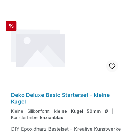
Rabatt
%
Deko Deluxe Basic Starterset - kleine
Kugel
Kleine Silikonform:
kleine Kugel 50mm Ø
|
Künstlerfarbe:
Enzianblau
DIY Epoxidharz Bastelset – Kreative Kunstwerke