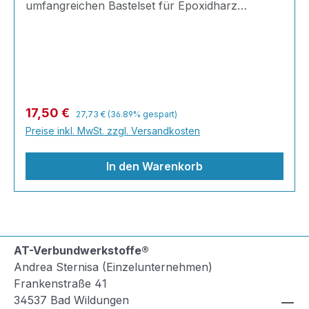
umfangreichen Bastelset für Epoxidharz
gestalten Sie einzigartige Dekorationen,
Erinnerungsstücke und kleine Kunstwerke ganz
nach Ihren eigenen Ideen. Ob farbige Würfel,
eingegossene Blüten, Muscheln, Fotos oder
persönliche Erinnerungen: Ihrer Kreativität sind
kaum Grenzen gesetzt. ✨ Kreative Deko zum
Regulärer Preis:
Verkaufspreis:
17,50 €
27,73 €
(36.89% gespart)
Selbermachen Gießen Sie nach Lust und Laune
Preise inkl. MwSt. zzgl. Versandkosten
Ihre eigene Dek
In den Warenkorb
AT-Verbundwerkstoffe®
Andrea Sternisa (Einzelunternehmen)
Frankenstraße 41
34537 Bad Wildungen