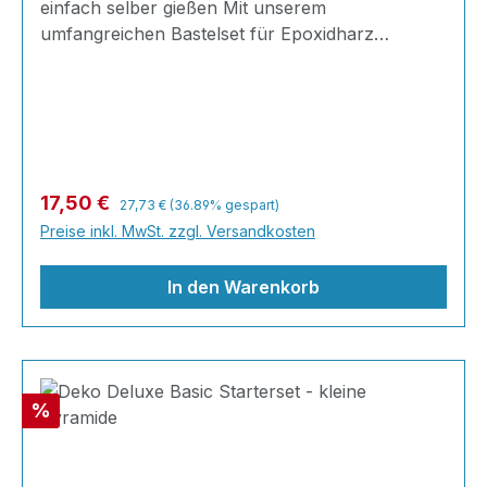
einfach selber gießen Mit unserem
umfangreichen Bastelset für Epoxidharz
gestalten Sie einzigartige Dekorationen,
Erinnerungsstücke und kleine Kunstwerke ganz
nach Ihren eigenen Ideen. Ob farbige Würfel,
eingegossene Blüten, Muscheln, Fotos oder
persönliche Erinnerungen: Ihrer Kreativität sind
kaum Grenzen gesetzt. ✨ Kreative Deko zum
Regulärer Preis:
Verkaufspreis:
17,50 €
27,73 €
(36.89% gespart)
Selbermachen Gießen Sie nach Lust und Laune
Preise inkl. MwSt. zzgl. Versandkosten
Ihre eigene Dek
In den Warenkorb
Rabatt
%