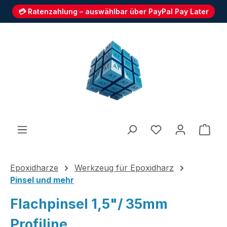
💳 Ratenzahlung – auswählbar über PayPal Pay Later
Zum Hauptinhalt springen
Du hast 0 Produ
Ware
Epoxidharze
Werkzeug für Epoxidharz
Pinsel und mehr
Flachpinsel 1,5"/ 35mm
Profiline