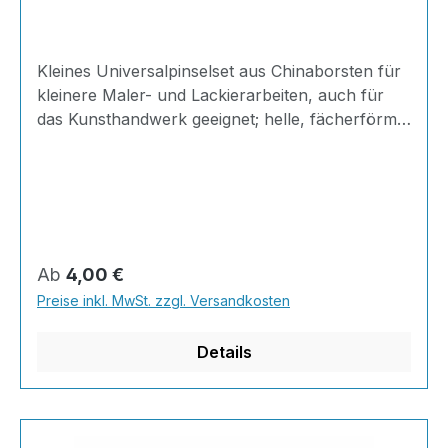
Kleines Universalpinselset aus Chinaborsten für
kleinere Maler- und Lackierarbeiten, auch für
das Kunsthandwerk geeignet; helle, fächerförmig
gesteckte Borsten; kurzer Stiel aus Hartholz mit
einer Weißblechzwinge; ideal für präzises
Arbeiten.Set bestehend aus: 3x Universalpinsel
Gr.10 3x Universalpinsel Gr.16Der
Universalpinsel von AT Profiline ist ideal für
sowohl kleinere Maler- und Lackierarbeiten, als
Regulärer Preis:
Ab
4,00 €
auch für Bastel- und Kunstprojekte geeignet. Mit
Preise inkl. MwSt. zzgl. Versandkosten
seinen hellen Chinaborsten, die fächerförmig in
ein
Details