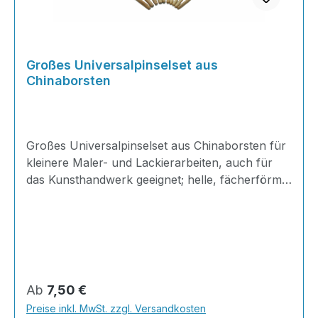
Großes Universalpinselset aus
Chinaborsten
Großes Universalpinselset aus Chinaborsten für
kleinere Maler- und Lackierarbeiten, auch für
das Kunsthandwerk geeignet; helle, fächerförmig
gesteckte Borsten; kurzer Stiel aus Hartholz mit
einer Weißblechzwinge; ideal für präzises
Arbeiten.Set bestehend aus: 6x Universalpinsel
Gr.10 6x Universalpinsel Gr.16Der
Universalpinsel von AT Profiline ist ideal für
sowohl kleinere Maler- und Lackierarbeiten, als
Regulärer Preis:
Ab
7,50 €
auch für Bastel- und Kunstprojekte geeignet. Mit
Preise inkl. MwSt. zzgl. Versandkosten
seinen hellen Chinaborsten, die fächerförmig in