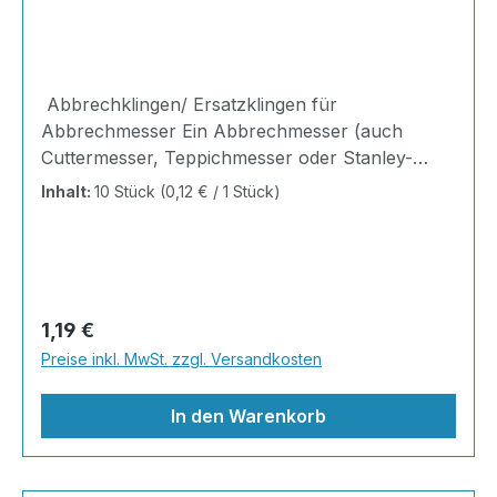
Abbrechklingen/ Ersatzklingen für
Abbrechmesser Ein Abbrechmesser (auch
Cuttermesser, Teppichmesser oder Stanley-
Messer genannt) ist ein scharfes
Inhalt:
10 Stück
(0,12 € / 1 Stück)
Schneidwerkzeug, dessen Klinge in
vordefinierten Segmenten abgebrochen werden
kann, um stets eine frische, scharfe Schneide
zur Verfügung zu haben Ideal für Handwerker,
Künstler und Heimwerker, bieten diese Klingen
Regulärer Preis:
1,19 €
maximale Schärfe und Langlebigkeit. Jede Klinge
Preise inkl. MwSt. zzgl. Versandkosten
besteht aus robustem Kohlenstoffstahl, der eine
saubere und präzise Schnittführung
In den Warenkorb
gewährleistet. Ha