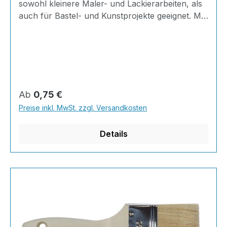
sowohl kleinere Maler- und Lackierarbeiten, als
auch für Bastel- und Kunstprojekte geeignet. Mit
seinen hellen Chinaborsten, die fächerförmig in
einer Weißblechzwinge gesteckt sind, lässt sich
einfach präzise arbeiten; der Stiel ist kurz und
besteht aus reinem Hartholz. Perfekt, wenn's
genau werden muss!Eigenschaften fächerförmig
gesteckte Chinaborsten Weißblechzwinge mit
Regulärer Preis:
Ab
0,75 €
60% Aluminiumanteil helle Borsten kurzer Stiel
Preise inkl. MwSt. zzgl. Versandkosten
aus HartholzAnwendung Lasuren
Details