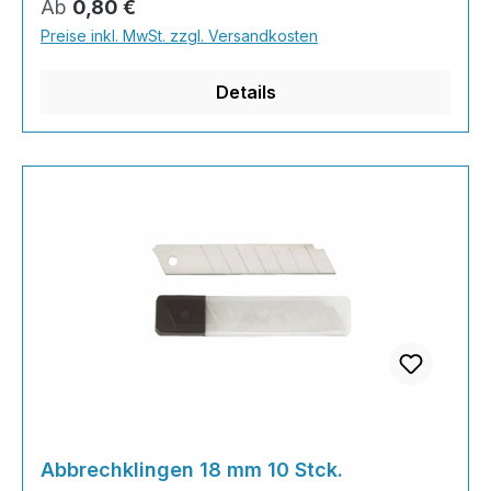
Regulärer Preis:
Ab
0,80 €
als auch den Profi geeignet; perfekt für
Preise inkl. MwSt. zzgl. Versandkosten
sämtliche Maler- und Renovierungsarbeiten,
aber auch für den Bas
Details
Abbrechklingen 18 mm 10 Stck.