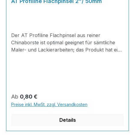
AT Profiline Flachpinsel 2"/ 50mm
Der AT Profiline Flachpinsel aus reiner
Chinaborste ist optimal geeignet für sämtliche
Maler- und Lackierarbeiten; das Produkt hat eine
maximal sichtbare Borstenlänge von 38mm und
einer Dicke von 11mm in einer Weißblechzwinge
gefasst mit transparent lackierten Holzstiel und
einem Aufhängeloch am Ende für eine einfache
Aufbewahrung. Die Borsten sind besonders
strapazierfähig und sowohl für den Heimwerker
Regulärer Preis:
Ab
0,80 €
als auch den Profi geeignet; perfekt für
Preise inkl. MwSt. zzgl. Versandkosten
sämtliche Maler- und Renovierungsarbeiten,
aber auch für den Bas
Details