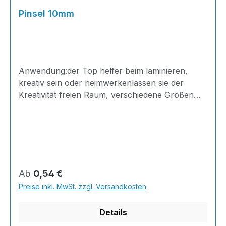
Pinsel 10mm
Anwendung:der Top helfer beim laminieren,
kreativ sein oder heimwerkenlassen sie der
Kreativität freien Raum, verschiedene Größen
dieser Pinsel sind der ideale Begleiter!für alle
Harzarten geeignetAuftragen von Feinschicht-,
Laminier- und BeschichtungsharzenTränken und
Entlüften von Laminatenfür den einmaligen
Einsatz beim Laminieren
gedacht Eigenschaften:teilweise chemisch
Regulärer Preis:
Ab
0,54 €
beständig Industriequalität, keine 2. Wahl
Preise inkl. MwSt. zzgl. Versandkosten
oder Ausschusswareweiße China- Borsteroher
HolzstielMaße: 17x0,5x1cm Gewicht: Große
Details
Reinigu