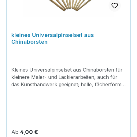
kleines Universalpinselset aus
Chinaborsten
Kleines Universalpinselset aus Chinaborsten für
kleinere Maler- und Lackierarbeiten, auch für
das Kunsthandwerk geeignet; helle, fächerförmig
gesteckte Borsten; kurzer Stiel aus Hartholz mit
einer Weißblechzwinge; ideal für präzises
Arbeiten.Set bestehend aus: 3x Universalpinsel
Gr.10 3x Universalpinsel Gr.16Der
Universalpinsel von AT Profiline ist ideal für
sowohl kleinere Maler- und Lackierarbeiten, als
Regulärer Preis:
Ab
4,00 €
auch für Bastel- und Kunstprojekte geeignet. Mit