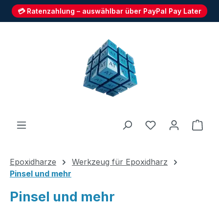
💳 Ratenzahlung – auswählbar über PayPal Pay Later
Zum Hauptinhalt springen
Du hast 0 Produ
Ware
Epoxidharze
Werkzeug für Epoxidharz
Pinsel und mehr
Pinsel und mehr