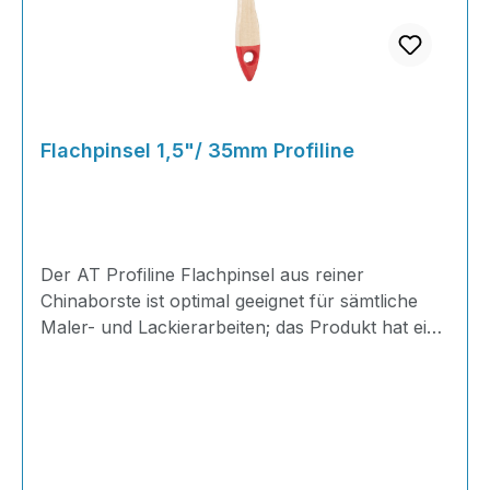
Flachpinsel 1,5"/ 35mm Profiline
Der AT Profiline Flachpinsel aus reiner
Chinaborste ist optimal geeignet für sämtliche
Maler- und Lackierarbeiten; das Produkt hat eine
maximal sichtbare Borstenlänge von 38mm und
einer Dicke von 11mm in einer Weißblechzwinge
gefasst mit transparent lackierten Holzstiel und
einem Aufhängeloch am Ende für eine einfache
Aufbewahrung. Die Borsten sind besonders
strapazierfähig und sowohl für den Heimwerker