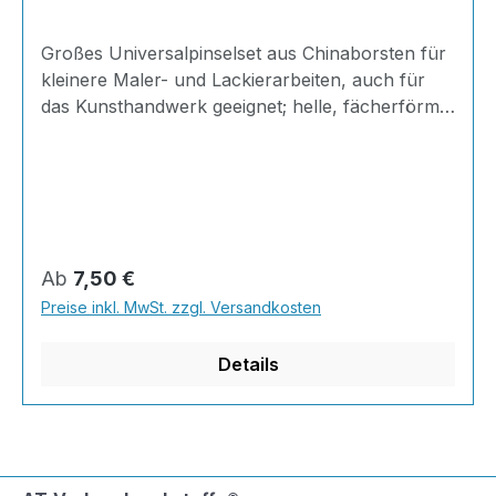
Großes Universalpinselset aus Chinaborsten für
kleinere Maler- und Lackierarbeiten, auch für
das Kunsthandwerk geeignet; helle, fächerförmig
gesteckte Borsten; kurzer Stiel aus Hartholz mit
einer Weißblechzwinge; ideal für präzises
Arbeiten.Set bestehend aus: 6x Universalpinsel
Gr.10 6x Universalpinsel Gr.16Der
Universalpinsel von AT Profiline ist ideal für
sowohl kleinere Maler- und Lackierarbeiten, als
Regulärer Preis:
Ab
7,50 €
auch für Bastel- und Kunstprojekte geeignet. Mit
Preise inkl. MwSt. zzgl. Versandkosten
seinen hellen Chinaborsten, die fächerförmig in
eine
Details