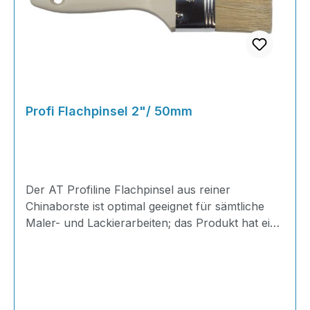
Profi Flachpinsel 2"/ 50mm
Der AT Profiline Flachpinsel aus reiner
Chinaborste ist optimal geeignet für sämtliche
Maler- und Lackierarbeiten; das Produkt hat eine
maximal sichtbare Borstenlänge von 38mm und
einer Dicke von 11mm in einer Weißblechzwinge
gefasst mit transparent lackierten Holzstiel und
einem Aufhängeloch am Ende für eine einfache
Aufbewahrung. Die Borsten sind besonders