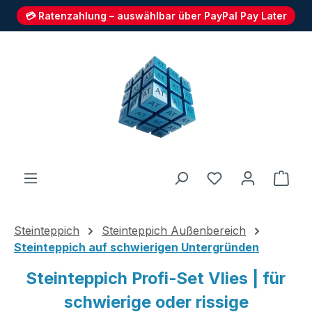
💳 Ratenzahlung – auswählbar über PayPal Pay Later
Zum Hauptinhalt springen
Du hast 0 Produ
Ware
Steinteppich
Steinteppich Außenbereich
Steinteppich auf schwierigen Untergründen
Steinteppich Profi-Set Vlies | für
schwierige oder rissige