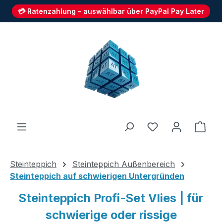
💳 Ratenzahlung – auswählbar über PayPal Pay Later
Zum Hauptinhalt springen
Du hast 0 Produ
Ware
Steinteppich
Steinteppich Außenbereich
Steinteppich auf schwierigen Untergründen
Steinteppich Profi-Set Vlies | für
schwierige oder rissige