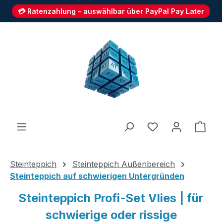
💳 Ratenzahlung – auswählbar über PayPal Pay Later
Zum Hauptinhalt springen
Du hast 0 Produ
Ware
Steinteppich
Steinteppich Außenbereich
Steinteppich auf schwierigen Untergründen
Steinteppich Profi-Set Vlies | für
schwierige oder rissige