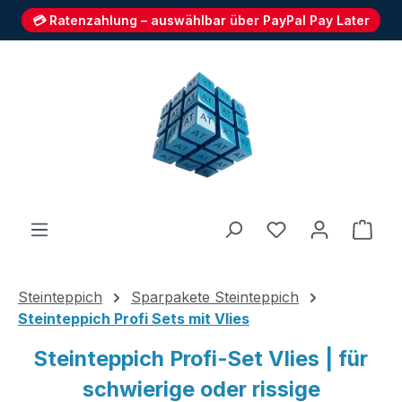
💳 Ratenzahlung – auswählbar über PayPal Pay Later
Zum Hauptinhalt springen
Du hast 0 Produ
Ware
Steinteppich
Sparpakete Steinteppich
Steinteppich Profi Sets mit Vlies
Steinteppich Profi-Set Vlies | für
schwierige oder rissige