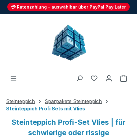
💳 Ratenzahlung – auswählbar über PayPal Pay Later
Zum Hauptinhalt springen
Du hast 0 Produ
Ware
Steinteppich
Sparpakete Steinteppich
Steinteppich Profi Sets mit Vlies
Steinteppich Profi-Set Vlies | für
schwierige oder rissige