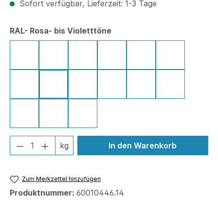
Sofort verfügbar, Lieferzeit: 1-3 Tage
auswählen
RAL- Rosa- bis Violetttöne
RAL 3014 Altrosa
RAL 3015 Hellrosa
RAL 3017 Rose
RAL 3018 Erdbeerrot
RAL 3022 Lachsrot
RAL 3027 Hi
RAL 4001 Rotlila
RAL 4002 Rotviolett
RAL 4003 Erikaviolett
RAL 4004 Bordeauxviolett
RAL 4005 Blaulila
RAL 4006 Ve
RAL 4007 Purpurviolett
RAL 4008 Signalviolett
RAL 4011 Perlviolett
Produkt Anzahl: Gib den gewünschten We
kg
In den Warenkorb
Zum Merkzettel hinzufügen
Produktnummer:
60010446.14