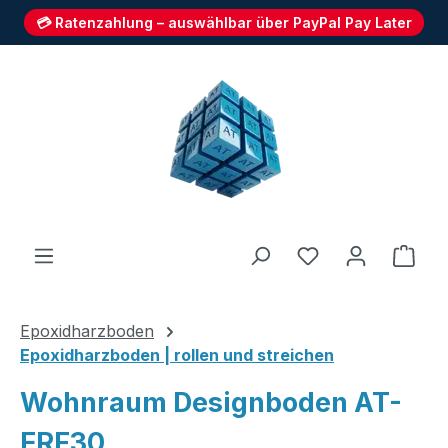
💳 Ratenzahlung – auswählbar über PayPal Pay Later
Zum Hauptinhalt springen
Du hast 0 Produ
Ware
Epoxidharzboden
Epoxidharzboden | rollen und streichen
Wohnraum Designboden AT-
ERF30