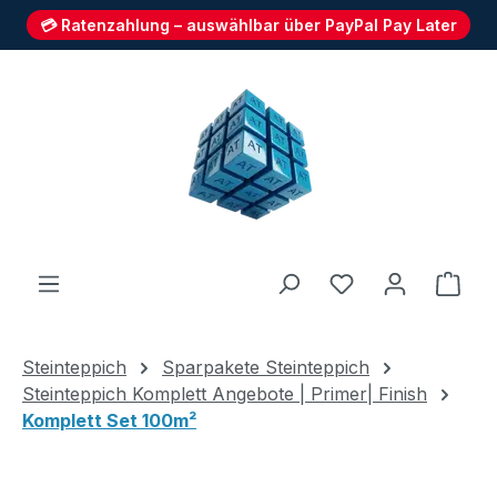
💳 Ratenzahlung – auswählbar über PayPal Pay Later
Zum Hauptinhalt springen
Du hast 0 Produ
Ware
Steinteppich
Sparpakete Steinteppich
Steinteppich Komplett Angebote | Primer| Finish
Komplett Set 100m²