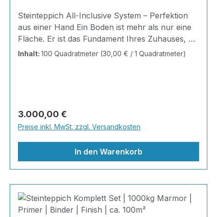
Steinteppich All-Inclusive System – Perfektion
aus einer Hand Ein Boden ist mehr als nur eine
Fläche. Er ist das Fundament Ihres Zuhauses, die
Bühne Ihres Alltags, die Basis für jedes Gefühl
Inhalt:
100 Quadratmeter
(30,00 € / 1 Quadratmeter)
von Ankommen. Mit unserem Steinteppich All-
Inclusive System erhalten Sie ein perfekt
abgestimmtes Komplettpaket – technisch
durchdacht, optisch beeindruckend und
kompromisslos hochwertig. Wohnraum-
Regulärer Preis:
3.000,00 €
Steinteppich aus echtem italienischen
Preise inkl. MwSt. zzgl. Versandkosten
Naturmarmor – pflegeleicht, farbecht und
individuell in der Gestaltung!
In den Warenkorb