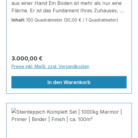
aus einer Hand Ein Boden ist mehr als nur eine
Fläche. Er ist das Fundament Ihres Zuhauses, die
Bühne Ihres Alltags, die Basis für jedes Gefühl
Inhalt:
100 Quadratmeter
(30,00 € / 1 Quadratmeter)
von Ankommen. Mit unserem Steinteppich All-
Inclusive System erhalten Sie ein perfekt
abgestimmtes Komplettpaket – technisch
durchdacht, optisch beeindruckend und
kompromisslos hochwertig. Wohnraum-
Regulärer Preis:
3.000,00 €
Steinteppich aus echtem italienischen
Preise inkl. MwSt. zzgl. Versandkosten
Naturmarmor – pflegeleicht, farbecht und
individuell in der Gestaltung!
In den Warenkorb