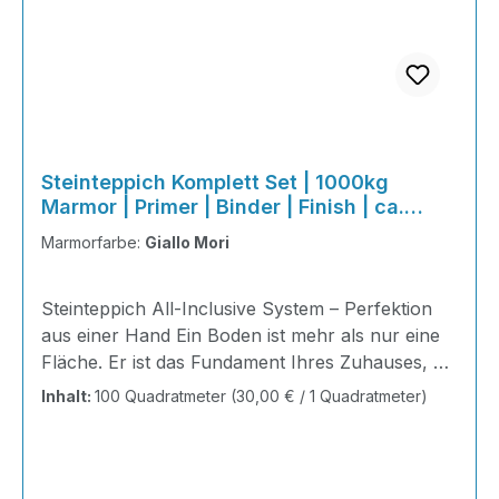
Steinteppich Komplett Set | 1000kg
Marmor | Primer | Binder | Finish | ca.
100m²
Marmorfarbe:
Giallo Mori
Steinteppich All-Inclusive System – Perfektion
aus einer Hand Ein Boden ist mehr als nur eine
Fläche. Er ist das Fundament Ihres Zuhauses, die
Bühne Ihres Alltags, die Basis für jedes Gefühl
Inhalt:
100 Quadratmeter
(30,00 € / 1 Quadratmeter)
von Ankommen. Mit unserem Steinteppich All-
Inclusive System erhalten Sie ein perfekt
abgestimmtes Komplettpaket – technisch
durchdacht, optisch beeindruckend und