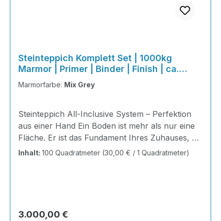
Steinteppich Komplett Set | 1000kg
Marmor | Primer | Binder | Finish | ca.
100m²
Marmorfarbe:
Mix Grey
Steinteppich All-Inclusive System – Perfektion
aus einer Hand Ein Boden ist mehr als nur eine
Fläche. Er ist das Fundament Ihres Zuhauses, die
Bühne Ihres Alltags, die Basis für jedes Gefühl
Inhalt:
100 Quadratmeter
(30,00 € / 1 Quadratmeter)
von Ankommen. Mit unserem Steinteppich All-
Inclusive System erhalten Sie ein perfekt
abgestimmtes Komplettpaket – technisch
durchdacht, optisch beeindruckend und
kompromisslos hochwertig. Wohnraum-
Regulärer Preis:
3.000,00 €
Steinteppich aus echtem italienischen