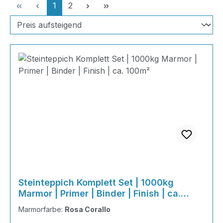
Seite
Seite
1
2
Steinteppich Komplett Set | 1000kg
Marmor | Primer | Binder | Finish | ca.
100m²
Marmorfarbe:
Rosa Corallo