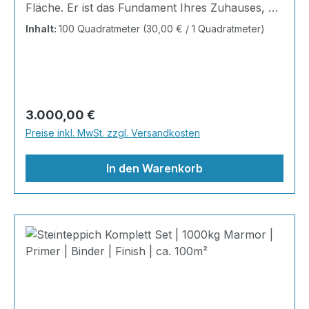
Fläche. Er ist das Fundament Ihres Zuhauses, die
Bühne Ihres Alltags, die Basis für jedes Gefühl
Inhalt:
100 Quadratmeter
(30,00 € / 1 Quadratmeter)
von Ankommen. Mit unserem Steinteppich All-
Inclusive System erhalten Sie ein perfekt
abgestimmtes Komplettpaket – technisch
durchdacht, optisch beeindruckend und
kompromisslos hochwertig. Wohnraum-
Regulärer Preis:
3.000,00 €
Steinteppich aus echtem italienischen
Preise inkl. MwSt. zzgl. Versandkosten
Naturmarmor – pflegeleicht, farbecht und
individuell in der Gestaltung!
In den Warenkorb