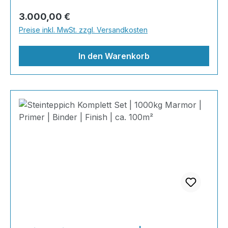
kompromisslos hochwertig. Wohnraum-
Regulärer Preis:
3.000,00 €
Steinteppich aus echtem italienischen
Preise inkl. MwSt. zzgl. Versandkosten
Naturmarmor – pflegeleicht, farbecht und
individuell in der Gestaltung!
In den Warenkorb