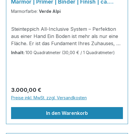
Marmor | Primer | Binder | Finish | ca.
100m²
Marmorfarbe:
Verde Alpi
Steinteppich All-Inclusive System – Perfektion
aus einer Hand Ein Boden ist mehr als nur eine
Fläche. Er ist das Fundament Ihres Zuhauses, die
Bühne Ihres Alltags, die Basis für jedes Gefühl
Inhalt:
100 Quadratmeter
(30,00 € / 1 Quadratmeter)
von Ankommen. Mit unserem Steinteppich All-
Inclusive System erhalten Sie ein perfekt
abgestimmtes Komplettpaket – technisch
durchdacht, optisch beeindruckend und
kompromisslos hochwertig. Wohnraum-
Regulärer Preis:
3.000,00 €
Steinteppich aus echtem italienischen
Preise inkl. MwSt. zzgl. Versandkosten
Naturmarmor – pflegeleicht, farbecht und
individuell in der Gestaltung!
In den Warenkorb