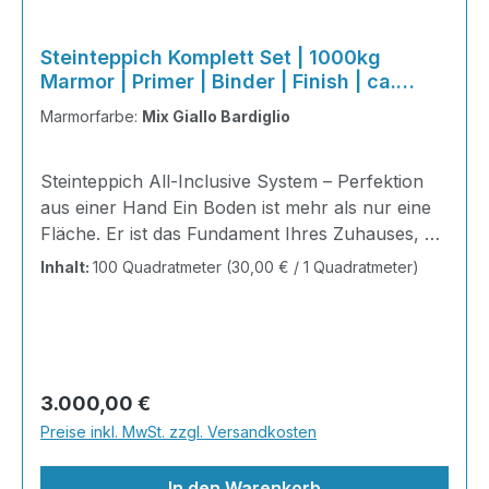
Steinteppich Komplett Set | 1000kg
Marmor | Primer | Binder | Finish | ca.
100m²
Marmorfarbe:
Mix Giallo Bardiglio
Steinteppich All-Inclusive System – Perfektion
aus einer Hand Ein Boden ist mehr als nur eine
Fläche. Er ist das Fundament Ihres Zuhauses, die
Bühne Ihres Alltags, die Basis für jedes Gefühl
Inhalt:
100 Quadratmeter
(30,00 € / 1 Quadratmeter)
von Ankommen. Mit unserem Steinteppich All-
Inclusive System erhalten Sie ein perfekt
abgestimmtes Komplettpaket – technisch
durchdacht, optisch beeindruckend und
kompromisslos hochwertig. Wohnraum-
Regulärer Preis:
3.000,00 €
Steinteppich aus echtem italienischen
Preise inkl. MwSt. zzgl. Versandkosten
Naturmarmor – pflegeleicht, farbecht und
individuell in der Gestaltung!
In den Warenkorb