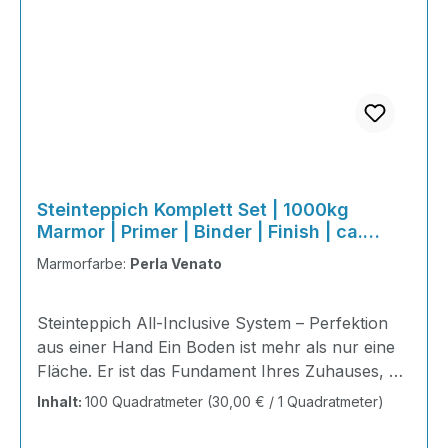
Steinteppich Komplett Set | 1000kg
Marmor | Primer | Binder | Finish | ca.
100m²
Marmorfarbe:
Perla Venato
Steinteppich All-Inclusive System – Perfektion
aus einer Hand Ein Boden ist mehr als nur eine
Fläche. Er ist das Fundament Ihres Zuhauses, die
Bühne Ihres Alltags, die Basis für jedes Gefühl
Inhalt:
100 Quadratmeter
(30,00 € / 1 Quadratmeter)
von Ankommen. Mit unserem Steinteppich All-
Inclusive System erhalten Sie ein perfekt