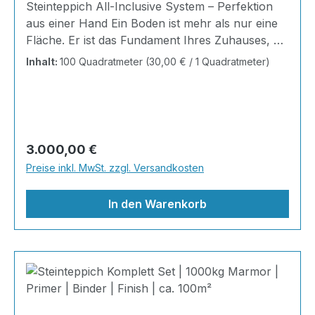
Steinteppich All-Inclusive System – Perfektion
aus einer Hand Ein Boden ist mehr als nur eine
Fläche. Er ist das Fundament Ihres Zuhauses, die
Bühne Ihres Alltags, die Basis für jedes Gefühl
Inhalt:
100 Quadratmeter
(30,00 € / 1 Quadratmeter)
von Ankommen. Mit unserem Steinteppich All-
Inclusive System erhalten Sie ein perfekt
abgestimmtes Komplettpaket – technisch
durchdacht, optisch beeindruckend und
kompromisslos hochwertig. Wohnraum-
Regulärer Preis:
3.000,00 €
Steinteppich aus echtem italienischen
Preise inkl. MwSt. zzgl. Versandkosten
Naturmarmor – pflegeleicht, farbecht und
individuell in der Gestaltung!
In den Warenkorb