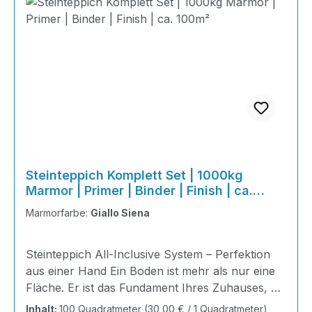
Steinteppich Komplett Set | 1000kg
Marmor | Primer | Binder | Finish | ca.
100m²
Marmorfarbe:
Giallo Siena
Steinteppich All-Inclusive System – Perfektion
aus einer Hand Ein Boden ist mehr als nur eine
Fläche. Er ist das Fundament Ihres Zuhauses, die
Bühne Ihres Alltags, die Basis für jedes Gefühl
Inhalt:
100 Quadratmeter
(30,00 € / 1 Quadratmeter)