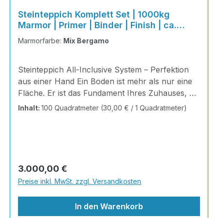
Steinteppich Komplett Set | 1000kg
Marmor | Primer | Binder | Finish | ca.
100m²
Marmorfarbe:
Mix Bergamo
Steinteppich All-Inclusive System – Perfektion
aus einer Hand Ein Boden ist mehr als nur eine
Fläche. Er ist das Fundament Ihres Zuhauses, die
Bühne Ihres Alltags, die Basis für jedes Gefühl
Inhalt:
100 Quadratmeter
(30,00 € / 1 Quadratmeter)
von Ankommen. Mit unserem Steinteppich All-
Inclusive System erhalten Sie ein perfekt
abgestimmtes Komplettpaket – technisch
durchdacht, optisch beeindruckend und
kompromisslos hochwertig. Wohnraum-
Regulärer Preis:
3.000,00 €
Steinteppich aus echtem italienischen
Preise inkl. MwSt. zzgl. Versandkosten
Naturmarmor – pflegeleicht, farbecht und
individuell in der Gestaltung!
In den Warenkorb