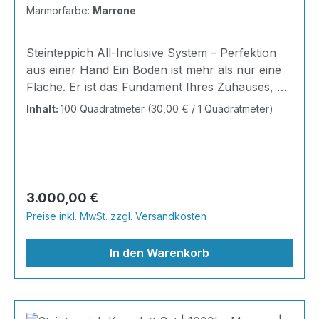
100m²
Marmorfarbe:
Marrone
Steinteppich All-Inclusive System – Perfektion
aus einer Hand Ein Boden ist mehr als nur eine
Fläche. Er ist das Fundament Ihres Zuhauses, die
Bühne Ihres Alltags, die Basis für jedes Gefühl
Inhalt:
100 Quadratmeter
(30,00 € / 1 Quadratmeter)
von Ankommen. Mit unserem Steinteppich All-
Inclusive System erhalten Sie ein perfekt
abgestimmtes Komplettpaket – technisch
durchdacht, optisch beeindruckend und
kompromisslos hochwertig. Wohnraum-
Regulärer Preis:
3.000,00 €
Steinteppich aus echtem italienischen
Preise inkl. MwSt. zzgl. Versandkosten
Naturmarmor – pflegeleicht, farbecht und
individuell in der Gestaltung!
In den Warenkorb