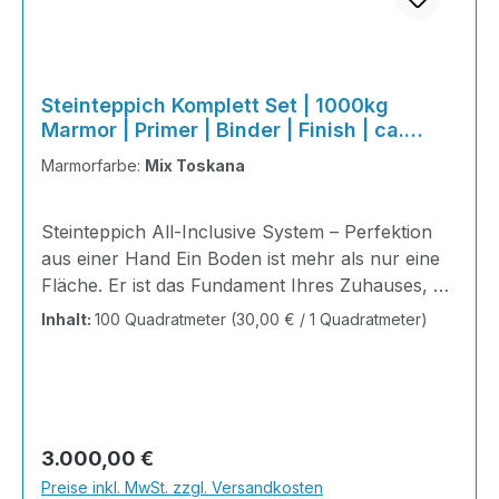
Steinteppich Komplett Set | 1000kg
Marmor | Primer | Binder | Finish | ca.
100m²
Marmorfarbe:
Mix Toskana
Steinteppich All-Inclusive System – Perfektion
aus einer Hand Ein Boden ist mehr als nur eine
Fläche. Er ist das Fundament Ihres Zuhauses, die
Bühne Ihres Alltags, die Basis für jedes Gefühl
Inhalt:
100 Quadratmeter
(30,00 € / 1 Quadratmeter)
von Ankommen. Mit unserem Steinteppich All-
Inclusive System erhalten Sie ein perfekt
abgestimmtes Komplettpaket – technisch
durchdacht, optisch beeindruckend und
kompromisslos hochwertig. Wohnraum-
Regulärer Preis:
3.000,00 €
Steinteppich aus echtem italienischen
Preise inkl. MwSt. zzgl. Versandkosten