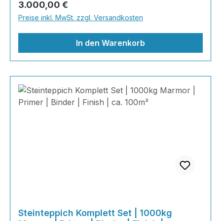
Regulärer Preis:
3.000,00 €
Steinteppich aus echtem italienischen
Preise inkl. MwSt. zzgl. Versandkosten
Naturmarmor – pflegeleicht, farbecht und
individuell in der Gestaltung!
In den Warenkorb
Steinteppich Komplett Set | 1000kg