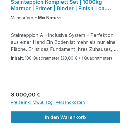
Steinteppich Komplett Set | 1000kg
Marmor | Primer | Binder | Finish | ca.
100m²
Marmorfarbe:
Mix Nature
Steinteppich All-Inclusive System – Perfektion
aus einer Hand Ein Boden ist mehr als nur eine
Fläche. Er ist das Fundament Ihres Zuhauses, die
Bühne Ihres Alltags, die Basis für jedes Gefühl
Inhalt:
100 Quadratmeter
(30,00 € / 1 Quadratmeter)
von Ankommen. Mit unserem Steinteppich All-
Inclusive System erhalten Sie ein perfekt
abgestimmtes Komplettpaket – technisch
durchdacht, optisch beeindruckend und
kompromisslos hochwertig. Wohnraum-
Regulärer Preis:
3.000,00 €
Steinteppich aus echtem italienischen
Preise inkl. MwSt. zzgl. Versandkosten
Naturmarmor – pflegeleicht, farbecht und
individuell in der Gestaltung!
In den Warenkorb