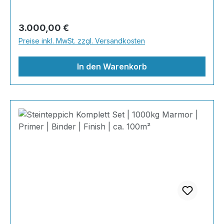
durchdacht, optisch beeindruckend und
kompromisslos hochwertig. Wohnraum-
Regulärer Preis:
3.000,00 €
Steinteppich aus echtem italienischen
Preise inkl. MwSt. zzgl. Versandkosten
Naturmarmor – pflegeleicht, farbecht und
individuell in der Gestaltung!
In den Warenkorb