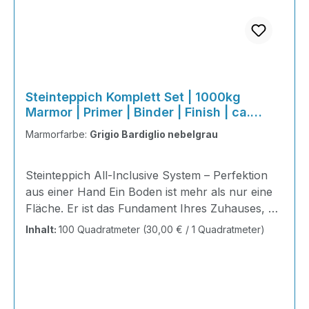
Steinteppich Komplett Set | 1000kg
Marmor | Primer | Binder | Finish | ca.
100m²
Marmorfarbe:
Grigio Bardiglio nebelgrau
Steinteppich All-Inclusive System – Perfektion
aus einer Hand Ein Boden ist mehr als nur eine
Fläche. Er ist das Fundament Ihres Zuhauses, die
Bühne Ihres Alltags, die Basis für jedes Gefühl
Inhalt:
100 Quadratmeter
(30,00 € / 1 Quadratmeter)
von Ankommen. Mit unserem Steinteppich All-
Inclusive System erhalten Sie ein perfekt
abgestimmtes Komplettpaket – technisch
durchdacht, optisch beeindruckend und
kompromisslos hochwertig. Wohnraum-