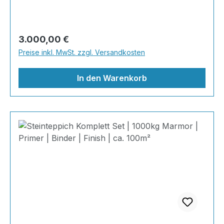
abgestimmtes Komplettpaket – technisch
durchdacht, optisch beeindruckend und
kompromisslos hochwertig. Wohnraum-
Regulärer Preis:
3.000,00 €
Steinteppich aus echtem italienischen
Preise inkl. MwSt. zzgl. Versandkosten
Naturmarmor – pflegeleicht, farbecht und
individuell in der Gestaltung!
In den Warenkorb