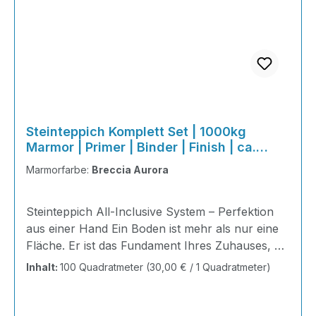
Steinteppich Komplett Set | 1000kg
Marmor | Primer | Binder | Finish | ca.
100m²
Marmorfarbe:
Breccia Aurora
Steinteppich All-Inclusive System – Perfektion
aus einer Hand Ein Boden ist mehr als nur eine
Fläche. Er ist das Fundament Ihres Zuhauses, die
Bühne Ihres Alltags, die Basis für jedes Gefühl
Inhalt:
100 Quadratmeter
(30,00 € / 1 Quadratmeter)
von Ankommen. Mit unserem Steinteppich All-
Inclusive System erhalten Sie ein perfekt
abgestimmtes Komplettpaket – technisch