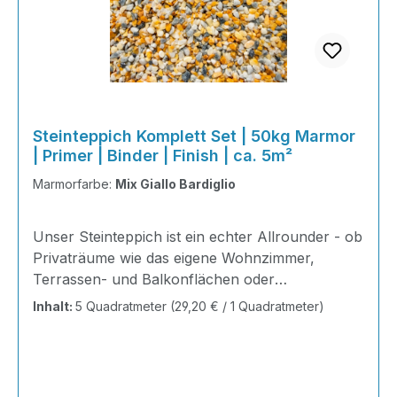
Steinteppich Komplett Set | 50kg Marmor
| Primer | Binder | Finish | ca. 5m²
Marmorfarbe:
Mix Giallo Bardiglio
Unser Steinteppich ist ein echter Allrounder - ob
Privaträume wie das eigene Wohnzimmer,
Terrassen- und Balkonflächen oder
Gewerbeobjekte und Austellungsräume; unsere
Inhalt:
5 Quadratmeter
(29,20 € / 1 Quadratmeter)
Steinteppiche sind robust, pflegeleicht und
verleihen jedem Raum ein edles Ambiente. Dank
der Lösemittelfreiheit eignen sie sich für
sämtliche Innenräume, sind leicht zu reinigen