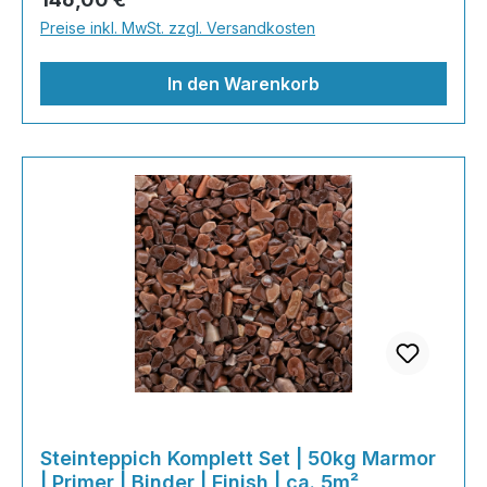
Shop nach Ihrer Lieblingsfarbe und legen Sie
Preise inkl. MwSt. zzgl. Versandkosten
gleich los!Inhalt 2x25kg Marmorsteine 1kg
Grundierung AT-EG30 4kg Ste
In den Warenkorb
Steinteppich Komplett Set | 50kg Marmor
| Primer | Binder | Finish | ca. 5m²