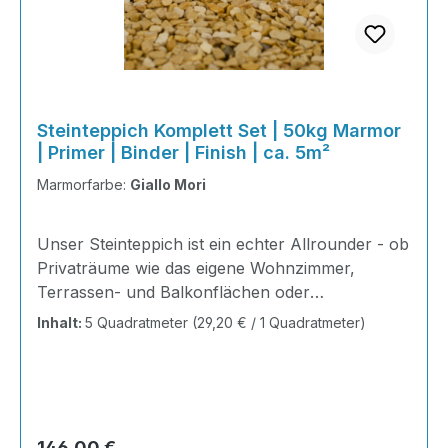
Steinteppich Komplett Set | 50kg Marmor
| Primer | Binder | Finish | ca. 5m²
Marmorfarbe:
Giallo Mori
Unser Steinteppich ist ein echter Allrounder - ob
Privaträume wie das eigene Wohnzimmer,
Terrassen- und Balkonflächen oder
Gewerbeobjekte und Austellungsräume; unsere
Inhalt:
5 Quadratmeter
(29,20 € / 1 Quadratmeter)
Steinteppiche sind robust, pflegeleicht und
verleihen jedem Raum ein edles Ambiente. Dank
der Lösemittelfreiheit eignen sie sich für
sämtliche Innenräume, sind leicht zu reinigen
und einfach zu verlegen. Stöbern Sie in unserem
Regulärer Preis:
146,00 €