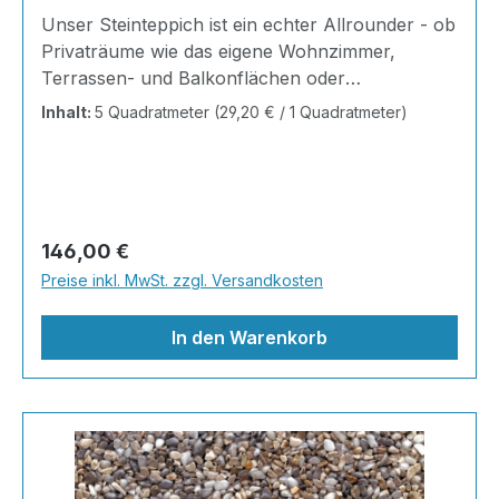
Unser Steinteppich ist ein echter Allrounder - ob
Privaträume wie das eigene Wohnzimmer,
Terrassen- und Balkonflächen oder
Gewerbeobjekte und Austellungsräume; unsere
Inhalt:
5 Quadratmeter
(29,20 € / 1 Quadratmeter)
Steinteppiche sind robust, pflegeleicht und
verleihen jedem Raum ein edles Ambiente. Dank
der Lösemittelfreiheit eignen sie sich für
sämtliche Innenräume, sind leicht zu reinigen
und einfach zu verlegen. Stöbern Sie in unserem
Regulärer Preis:
146,00 €
Shop nach Ihrer Lieblingsfarbe und legen Sie
Preise inkl. MwSt. zzgl. Versandkosten
gleich los!Inhalt 2x25kg Marmorsteine 1kg
Grundierung AT-EG30 4kg Ste
In den Warenkorb