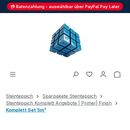
💳 Ratenzahlung – auswählbar über PayPal Pay Later
Zum Hauptinhalt springen
Du hast 0 Produ
Ware
Steinteppich
Sparpakete Steinteppich
Steinteppich Komplett Angebote | Primer| Finish
Komplett Set 5m²