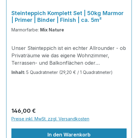
Steinteppich Komplett Set | 50kg Marmor
| Primer | Binder | Finish | ca. 5m²
Marmorfarbe:
Mix Nature
Unser Steinteppich ist ein echter Allrounder - ob
Privaträume wie das eigene Wohnzimmer,
Terrassen- und Balkonflächen oder
Gewerbeobjekte und Austellungsräume; unsere
Inhalt:
5 Quadratmeter
(29,20 € / 1 Quadratmeter)
Steinteppiche sind robust, pflegeleicht und
verleihen jedem Raum ein edles Ambiente. Dank
der Lösemittelfreiheit eignen sie sich für
sämtliche Innenräume, sind leicht zu reinigen
und einfach zu verlegen. Stöbern Sie in unserem
Regulärer Preis:
146,00 €
Shop nach Ihrer Lieblingsfarbe und legen Sie
Preise inkl. MwSt. zzgl. Versandkosten
gleich los!Inhalt 2x25kg Marmorsteine 1kg
Grundierung AT-EG30 4kg Ste
In den Warenkorb