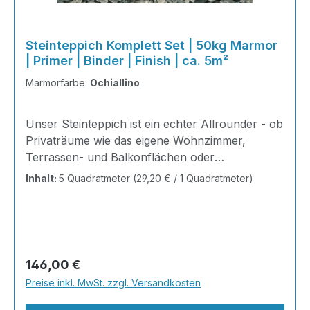
Steinteppich Komplett Set | 50kg Marmor
| Primer | Binder | Finish | ca. 5m²
Marmorfarbe:
Ochiallino
Unser Steinteppich ist ein echter Allrounder - ob
Privaträume wie das eigene Wohnzimmer,
Terrassen- und Balkonflächen oder
Gewerbeobjekte und Austellungsräume; unsere
Inhalt:
5 Quadratmeter
(29,20 € / 1 Quadratmeter)
Steinteppiche sind robust, pflegeleicht und
verleihen jedem Raum ein edles Ambiente. Dank
der Lösemittelfreiheit eignen sie sich für
sämtliche Innenräume, sind leicht zu reinigen
und einfach zu verlegen. Stöbern Sie in unserem
Regulärer Preis:
146,00 €
Shop nach Ihrer Lieblingsfarbe und legen Sie
Preise inkl. MwSt. zzgl. Versandkosten
gleich los!Inhalt 2x25kg Marmorsteine 1kg
Grundierung AT-EG30 4kg Ste