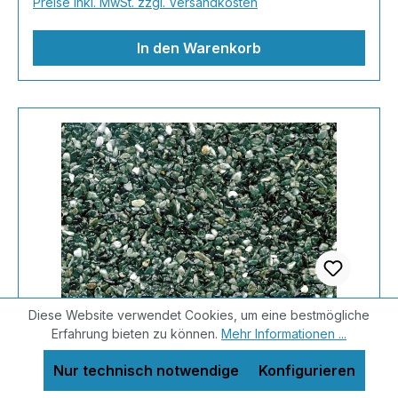
Preise inkl. MwSt. zzgl. Versandkosten
gleich los!Inhalt 2x25kg Marmorsteine 1kg
Grundierung AT-EG30 4kg Ste
In den Warenkorb
Diese Website verwendet Cookies, um eine bestmögliche
Erfahrung bieten zu können.
Mehr Informationen ...
Steinteppich Komplett Set | 50kg Marmor
Nur technisch notwendige
Konfigurieren
| Primer | Binder | Finish | ca. 5m²