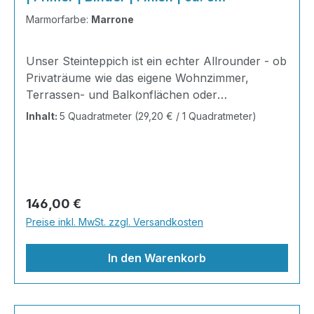
Marmorfarbe:
Marrone
Unser Steinteppich ist ein echter Allrounder - ob
Privaträume wie das eigene Wohnzimmer,
Terrassen- und Balkonflächen oder
Gewerbeobjekte und Austellungsräume; unsere
Inhalt:
5 Quadratmeter
(29,20 € / 1 Quadratmeter)
Steinteppiche sind robust, pflegeleicht und
verleihen jedem Raum ein edles Ambiente. Dank
der Lösemittelfreiheit eignen sie sich für
sämtliche Innenräume, sind leicht zu reinigen
und einfach zu verlegen. Stöbern Sie in unserem
Regulärer Preis:
146,00 €
Shop nach Ihrer Lieblingsfarbe und legen Sie
Preise inkl. MwSt. zzgl. Versandkosten
gleich los!Inhalt 2x25kg Marmorsteine 1kg
Grundierung AT-EG30 4kg Ste
In den Warenkorb