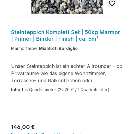
Steinteppich Komplett Set | 50kg Marmor
| Primer | Binder | Finish | ca. 5m²
Marmorfarbe:
Mix Botti Bardiglio
Unser Steinteppich ist ein echter Allrounder - ob
Privaträume wie das eigene Wohnzimmer,
Terrassen- und Balkonflächen oder
Gewerbeobjekte und Austellungsräume; unsere
Inhalt:
5 Quadratmeter
(29,20 € / 1 Quadratmeter)
Steinteppiche sind robust, pflegeleicht und
verleihen jedem Raum ein edles Ambiente. Dank
der Lösemittelfreiheit eignen sie sich für
sämtliche Innenräume, sind leicht zu reinigen
und einfach zu verlegen. Stöbern Sie in unserem
Regulärer Preis:
146,00 €
Shop nach Ihrer Lieblingsfarbe und legen Sie