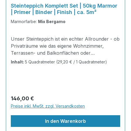
Steinteppich Komplett Set | 50kg Marmor
| Primer | Binder | Finish | ca. 5m²
Marmorfarbe:
Mix Bergamo
Unser Steinteppich ist ein echter Allrounder - ob
Privaträume wie das eigene Wohnzimmer,
Terrassen- und Balkonflächen oder
Gewerbeobjekte und Austellungsräume; unsere
Inhalt:
5 Quadratmeter
(29,20 € / 1 Quadratmeter)
Steinteppiche sind robust, pflegeleicht und
verleihen jedem Raum ein edles Ambiente. Dank
der Lösemittelfreiheit eignen sie sich für
sämtliche Innenräume, sind leicht zu reinigen
und einfach zu verlegen. Stöbern Sie in unserem
Regulärer Preis:
146,00 €
Shop nach Ihrer Lieblingsfarbe und legen Sie
Preise inkl. MwSt. zzgl. Versandkosten
gleich los!Inhalt 2x25kg Marmorsteine 1kg
Grundierung AT-EG30 4kg Ste
In den Warenkorb