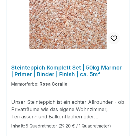
Steinteppich Komplett Set | 50kg Marmor
| Primer | Binder | Finish | ca. 5m²
Marmorfarbe:
Rosa Corallo
Unser Steinteppich ist ein echter Allrounder - ob
Privaträume wie das eigene Wohnzimmer,
Terrassen- und Balkonflächen oder
Gewerbeobjekte und Austellungsräume; unsere
Inhalt:
5 Quadratmeter
(29,20 € / 1 Quadratmeter)
Steinteppiche sind robust, pflegeleicht und