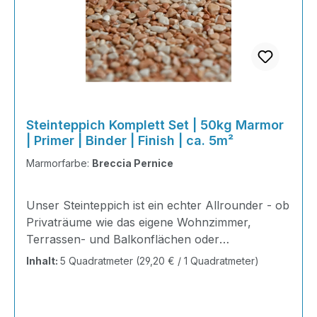
Steinteppich Komplett Set | 50kg Marmor
| Primer | Binder | Finish | ca. 5m²
Marmorfarbe:
Breccia Pernice
Unser Steinteppich ist ein echter Allrounder - ob
Privaträume wie das eigene Wohnzimmer,
Terrassen- und Balkonflächen oder
Gewerbeobjekte und Austellungsräume; unsere
Inhalt:
5 Quadratmeter
(29,20 € / 1 Quadratmeter)
Steinteppiche sind robust, pflegeleicht und
verleihen jedem Raum ein edles Ambiente. Dank
der Lösemittelfreiheit eignen sie sich für