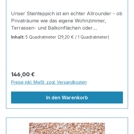
Unser Steinteppich ist ein echter Allrounder - ob
Privaträume wie das eigene Wohnzimmer,
Terrassen- und Balkonflächen oder
Gewerbeobjekte und Austellungsräume; unsere
Inhalt:
5 Quadratmeter
(29,20 € / 1 Quadratmeter)
Steinteppiche sind robust, pflegeleicht und
verleihen jedem Raum ein edles Ambiente. Dank
der Lösemittelfreiheit eignen sie sich für
sämtliche Innenräume, sind leicht zu reinigen
und einfach zu verlegen. Stöbern Sie in unserem
Regulärer Preis:
146,00 €
Shop nach Ihrer Lieblingsfarbe und legen Sie
Preise inkl. MwSt. zzgl. Versandkosten
gleich los!Inhalt 2x25kg Marmorsteine 1kg
Grundierung AT-EG30 4kg Ste
In den Warenkorb