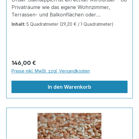
Privaträume wie das eigene Wohnzimmer,
Terrassen- und Balkonflächen oder
Gewerbeobjekte und Austellungsräume; unsere
Inhalt:
5 Quadratmeter
(29,20 € / 1 Quadratmeter)
Steinteppiche sind robust, pflegeleicht und
verleihen jedem Raum ein edles Ambiente. Dank
der Lösemittelfreiheit eignen sie sich für
sämtliche Innenräume, sind leicht zu reinigen
und einfach zu verlegen. Stöbern Sie in unserem
Regulärer Preis:
146,00 €
Shop nach Ihrer Lieblingsfarbe und legen Sie
Preise inkl. MwSt. zzgl. Versandkosten
gleich los!Inhalt 2x25kg Marmorsteine 1kg
Grundierung AT-EG30 4kg Ste
In den Warenkorb