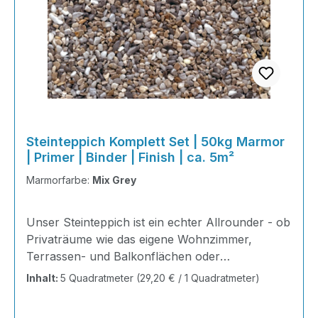
Steinteppich Komplett Set | 50kg Marmor
| Primer | Binder | Finish | ca. 5m²
Marmorfarbe:
Mix Grey
Unser Steinteppich ist ein echter Allrounder - ob
Privaträume wie das eigene Wohnzimmer,
Terrassen- und Balkonflächen oder
Gewerbeobjekte und Austellungsräume; unsere
Inhalt:
5 Quadratmeter
(29,20 € / 1 Quadratmeter)
Steinteppiche sind robust, pflegeleicht und
verleihen jedem Raum ein edles Ambiente. Dank