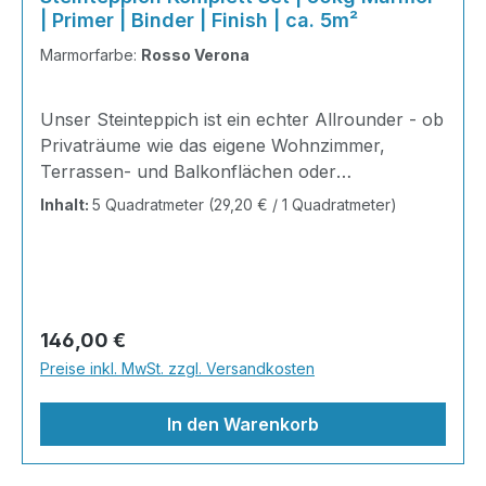
| Primer | Binder | Finish | ca. 5m²
Marmorfarbe:
Rosso Verona
Unser Steinteppich ist ein echter Allrounder - ob
Privaträume wie das eigene Wohnzimmer,
Terrassen- und Balkonflächen oder
Gewerbeobjekte und Austellungsräume; unsere
Inhalt:
5 Quadratmeter
(29,20 € / 1 Quadratmeter)
Steinteppiche sind robust, pflegeleicht und
verleihen jedem Raum ein edles Ambiente. Dank
der Lösemittelfreiheit eignen sie sich für
sämtliche Innenräume, sind leicht zu reinigen
und einfach zu verlegen. Stöbern Sie in unserem
Regulärer Preis:
146,00 €
Shop nach Ihrer Lieblingsfarbe und legen Sie
Preise inkl. MwSt. zzgl. Versandkosten
gleich los!Inhalt 2x25kg Marmorsteine 1kg
Grundierung AT-EG30 4kg Ste
In den Warenkorb