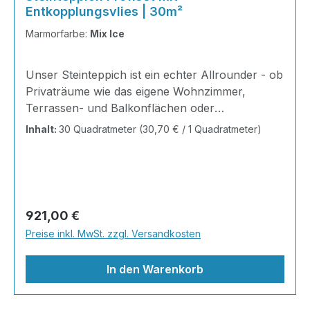
Entkopplungsvlies | 30m²
Marmorfarbe:
Mix Ice
Unser Steinteppich ist ein echter Allrounder - ob
Privaträume wie das eigene Wohnzimmer,
Terrassen- und Balkonflächen oder
Gewerbeobjekte und Austellungsräume; unsere
Inhalt:
30 Quadratmeter
(30,70 € / 1 Quadratmeter)
Steinteppiche sind robust, pflegeleicht und
verleihen jedem Raum ein edles Ambiente. Dank
der Lösemittelfreiheit eignen sie sich für
sämtliche Innenräume, sind leicht zu reinigen
und einfach zu verlegen. Stöbern Sie in unserem
Regulärer Preis:
921,00 €
Shop nach Ihrer Lieblingsfarbe und legen Sie
Preise inkl. MwSt. zzgl. Versandkosten
gleich los! Inhalt 12x25kg Marmorsteine 6kg
Grundierung AT-EG 30 24kg
In den Warenkorb