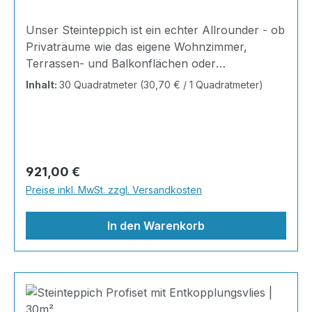
Unser Steinteppich ist ein echter Allrounder - ob
Privaträume wie das eigene Wohnzimmer,
Terrassen- und Balkonflächen oder
Gewerbeobjekte und Austellungsräume; unsere
Inhalt:
30 Quadratmeter
(30,70 € / 1 Quadratmeter)
Steinteppiche sind robust, pflegeleicht und
verleihen jedem Raum ein edles Ambiente. Dank
der Lösemittelfreiheit eignen sie sich für
sämtliche Innenräume, sind leicht zu reinigen
und einfach zu verlegen. Stöbern Sie in unserem
Regulärer Preis:
921,00 €
Shop nach Ihrer Lieblingsfarbe und legen Sie
Preise inkl. MwSt. zzgl. Versandkosten
gleich los! Inhalt 12x25kg Marmorsteine 6kg
Grundierung AT-EG 30 24kg
In den Warenkorb