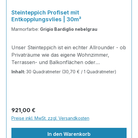
Steinteppich Profiset mit
Entkopplungsvlies | 30m²
Marmorfarbe:
Grigio Bardiglio nebelgrau
Unser Steinteppich ist ein echter Allrounder - ob
Privaträume wie das eigene Wohnzimmer,
Terrassen- und Balkonflächen oder
Gewerbeobjekte und Austellungsräume; unsere
Inhalt:
30 Quadratmeter
(30,70 € / 1 Quadratmeter)
Steinteppiche sind robust, pflegeleicht und
verleihen jedem Raum ein edles Ambiente. Dank
der Lösemittelfreiheit eignen sie sich für
sämtliche Innenräume, sind leicht zu reinigen
und einfach zu verlegen. Stöbern Sie in unserem
Regulärer Preis:
921,00 €
Shop nach Ihrer Lieblingsfarbe und legen Sie
Preise inkl. MwSt. zzgl. Versandkosten
gleich los! Inhalt 12x25kg Marmorsteine 6kg
Grundierung AT-EG 30 24kg
In den Warenkorb