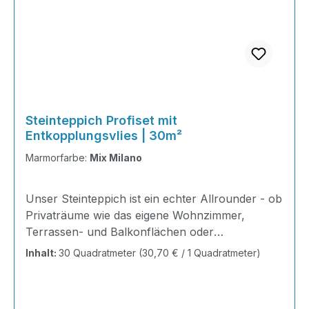
Steinteppich Profiset mit
Entkopplungsvlies | 30m²
Marmorfarbe:
Mix Milano
Unser Steinteppich ist ein echter Allrounder - ob
Privaträume wie das eigene Wohnzimmer,
Terrassen- und Balkonflächen oder
Gewerbeobjekte und Austellungsräume; unsere
Inhalt:
30 Quadratmeter
(30,70 € / 1 Quadratmeter)
Steinteppiche sind robust, pflegeleicht und
verleihen jedem Raum ein edles Ambiente. Dank
der Lösemittelfreiheit eignen sie sich für