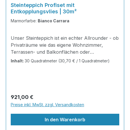
Steinteppich Profiset mit
Entkopplungsvlies | 30m²
Marmorfarbe:
Bianco Carrara
Unser Steinteppich ist ein echter Allrounder - ob
Privaträume wie das eigene Wohnzimmer,
Terrassen- und Balkonflächen oder
Gewerbeobjekte und Austellungsräume; unsere
Inhalt:
30 Quadratmeter
(30,70 € / 1 Quadratmeter)
Steinteppiche sind robust, pflegeleicht und
verleihen jedem Raum ein edles Ambiente. Dank
der Lösemittelfreiheit eignen sie sich für
sämtliche Innenräume, sind leicht zu reinigen
und einfach zu verlegen. Stöbern Sie in unserem
Regulärer Preis:
921,00 €
Shop nach Ihrer Lieblingsfarbe und legen Sie
Preise inkl. MwSt. zzgl. Versandkosten
gleich los! Inhalt 12x25kg Marmorsteine 6kg
Grundierung AT-EG 30 24kg
In den Warenkorb