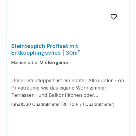
Steinteppich Profiset mit
Entkopplungsvlies | 30m²
Marmorfarbe:
Mix Bergamo
Unser Steinteppich ist ein echter Allrounder - ob
Privaträume wie das eigene Wohnzimmer,
Terrassen- und Balkonflächen oder
Gewerbeobjekte und Austellungsräume; unsere
Inhalt:
30 Quadratmeter
(30,70 € / 1 Quadratmeter)
Steinteppiche sind robust, pflegeleicht und
verleihen jedem Raum ein edles Ambiente. Dank
der Lösemittelfreiheit eignen sie sich für
sämtliche Innenräume, sind leicht zu reinigen