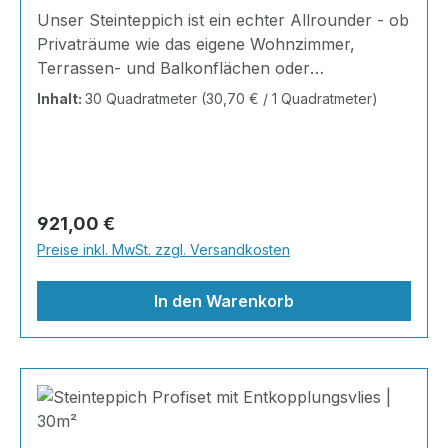
Unser Steinteppich ist ein echter Allrounder - ob
Privaträume wie das eigene Wohnzimmer,
Terrassen- und Balkonflächen oder
Gewerbeobjekte und Austellungsräume; unsere
Inhalt:
30 Quadratmeter
(30,70 € / 1 Quadratmeter)
Steinteppiche sind robust, pflegeleicht und
verleihen jedem Raum ein edles Ambiente. Dank
der Lösemittelfreiheit eignen sie sich für
sämtliche Innenräume, sind leicht zu reinigen
und einfach zu verlegen. Stöbern Sie in unserem
Regulärer Preis:
921,00 €
Shop nach Ihrer Lieblingsfarbe und legen Sie
Preise inkl. MwSt. zzgl. Versandkosten
gleich los! Inhalt 12x25kg Marmorsteine 6kg
Grundierung AT-EG 30 24kg
In den Warenkorb