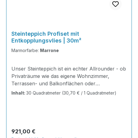
Steinteppich Profiset mit
Entkopplungsvlies | 30m²
Marmorfarbe:
Marrone
Unser Steinteppich ist ein echter Allrounder - ob
Privaträume wie das eigene Wohnzimmer,
Terrassen- und Balkonflächen oder
Gewerbeobjekte und Austellungsräume; unsere
Inhalt:
30 Quadratmeter
(30,70 € / 1 Quadratmeter)
Steinteppiche sind robust, pflegeleicht und
verleihen jedem Raum ein edles Ambiente. Dank
der Lösemittelfreiheit eignen sie sich für
sämtliche Innenräume, sind leicht zu reinigen
und einfach zu verlegen. Stöbern Sie in unserem
Regulärer Preis:
921,00 €
Shop nach Ihrer Lieblingsfarbe und legen Sie