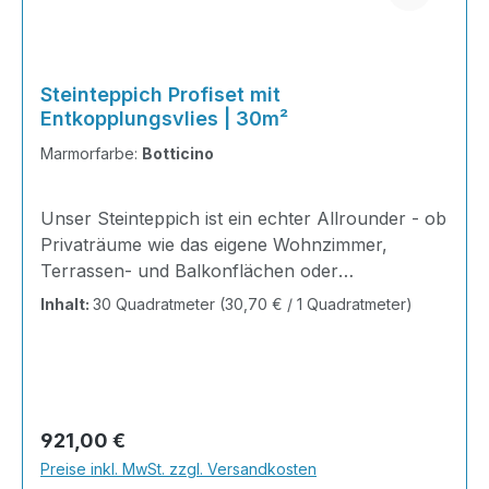
Steinteppich Profiset mit
Entkopplungsvlies | 30m²
Marmorfarbe:
Botticino
Unser Steinteppich ist ein echter Allrounder - ob
Privaträume wie das eigene Wohnzimmer,
Terrassen- und Balkonflächen oder
Gewerbeobjekte und Austellungsräume; unsere
Inhalt:
30 Quadratmeter
(30,70 € / 1 Quadratmeter)
Steinteppiche sind robust, pflegeleicht und
verleihen jedem Raum ein edles Ambiente. Dank
der Lösemittelfreiheit eignen sie sich für
sämtliche Innenräume, sind leicht zu reinigen
und einfach zu verlegen. Stöbern Sie in unserem
Regulärer Preis:
921,00 €
Shop nach Ihrer Lieblingsfarbe und legen Sie
Preise inkl. MwSt. zzgl. Versandkosten
gleich los! Inhalt 12x25kg Marmorsteine 6kg