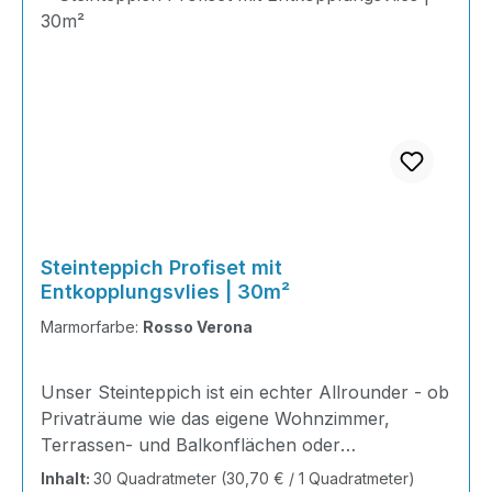
Steinteppich Profiset mit
Entkopplungsvlies | 30m²
Marmorfarbe:
Rosso Verona
Unser Steinteppich ist ein echter Allrounder - ob
Privaträume wie das eigene Wohnzimmer,
Terrassen- und Balkonflächen oder
Gewerbeobjekte und Austellungsräume; unsere
Inhalt:
30 Quadratmeter
(30,70 € / 1 Quadratmeter)