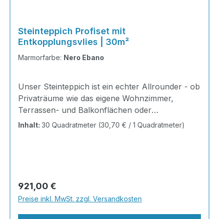
Steinteppich Profiset mit
Entkopplungsvlies | 30m²
Marmorfarbe:
Nero Ebano
Unser Steinteppich ist ein echter Allrounder - ob
Privaträume wie das eigene Wohnzimmer,
Terrassen- und Balkonflächen oder
Gewerbeobjekte und Austellungsräume; unsere
Inhalt:
30 Quadratmeter
(30,70 € / 1 Quadratmeter)
Steinteppiche sind robust, pflegeleicht und
verleihen jedem Raum ein edles Ambiente. Dank
der Lösemittelfreiheit eignen sie sich für
sämtliche Innenräume, sind leicht zu reinigen
und einfach zu verlegen. Stöbern Sie in unserem
Regulärer Preis:
921,00 €
Shop nach Ihrer Lieblingsfarbe und legen Sie
Preise inkl. MwSt. zzgl. Versandkosten
gleich los! Inhalt 12x25kg Marmorsteine 6kg
Grundierung AT-EG 30 24kg