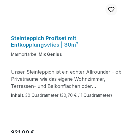
Steinteppich Profiset mit
Entkopplungsvlies | 30m²
Marmorfarbe:
Mix Genius
Unser Steinteppich ist ein echter Allrounder - ob
Privaträume wie das eigene Wohnzimmer,
Terrassen- und Balkonflächen oder
Gewerbeobjekte und Austellungsräume; unsere
Inhalt:
30 Quadratmeter
(30,70 € / 1 Quadratmeter)
Steinteppiche sind robust, pflegeleicht und
verleihen jedem Raum ein edles Ambiente. Dank
der Lösemittelfreiheit eignen sie sich für
sämtliche Innenräume, sind leicht zu reinigen
und einfach zu verlegen. Stöbern Sie in unserem
Regulärer Preis:
921,00 €