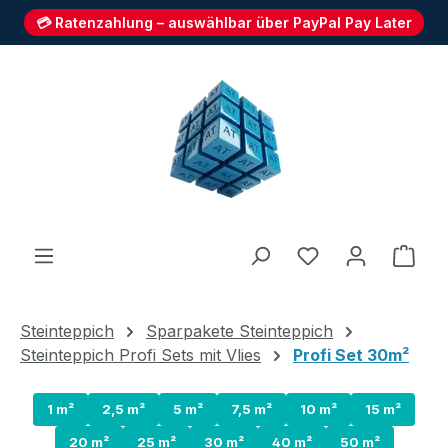
💳 Ratenzahlung – auswählbar über PayPal Pay Later
Zum Hauptinhalt springen
Du hast 0 Produ
Ware
Steinteppich
Sparpakete Steinteppich
Steinteppich Profi Sets mit Vlies
Profi Set 30m²
1 m²
2,5 m²
5 m²
7,5 m²
10 m²
15 m²
20 m²
25 m²
30 m²
40 m²
50 m²