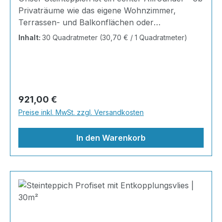
Privaträume wie das eigene Wohnzimmer,
Terrassen- und Balkonflächen oder
Gewerbeobjekte und Austellungsräume; unsere
Inhalt:
30 Quadratmeter
(30,70 € / 1 Quadratmeter)
Steinteppiche sind robust, pflegeleicht und
verleihen jedem Raum ein edles Ambiente. Dank
der Lösemittelfreiheit eignen sie sich für
sämtliche Innenräume, sind leicht zu reinigen
und einfach zu verlegen. Stöbern Sie in unserem
Regulärer Preis:
921,00 €
Shop nach Ihrer Lieblingsfarbe und legen Sie
Preise inkl. MwSt. zzgl. Versandkosten
gleich los! Inhalt 12x25kg Marmorsteine 6kg
Grundierung AT-EG 30 24kg
In den Warenkorb