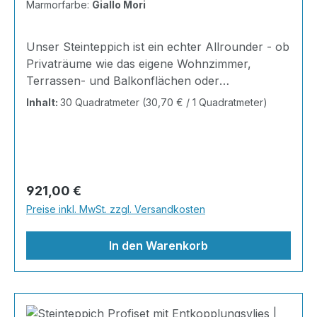
Marmorfarbe:
Giallo Mori
Unser Steinteppich ist ein echter Allrounder - ob
Privaträume wie das eigene Wohnzimmer,
Terrassen- und Balkonflächen oder
Gewerbeobjekte und Austellungsräume; unsere
Inhalt:
30 Quadratmeter
(30,70 € / 1 Quadratmeter)
Steinteppiche sind robust, pflegeleicht und
verleihen jedem Raum ein edles Ambiente. Dank
der Lösemittelfreiheit eignen sie sich für
sämtliche Innenräume, sind leicht zu reinigen
und einfach zu verlegen. Stöbern Sie in unserem
Regulärer Preis:
921,00 €
Shop nach Ihrer Lieblingsfarbe und legen Sie
Preise inkl. MwSt. zzgl. Versandkosten
gleich los! Inhalt 12x25kg Marmorsteine 6kg
Grundierung AT-EG 30 24kg
In den Warenkorb