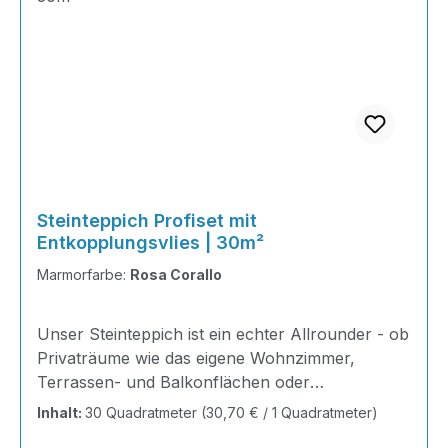
Steinteppich Profiset mit
Entkopplungsvlies | 30m²
Marmorfarbe:
Rosa Corallo
Unser Steinteppich ist ein echter Allrounder - ob
Privaträume wie das eigene Wohnzimmer,
Terrassen- und Balkonflächen oder
Gewerbeobjekte und Austellungsräume; unsere
Inhalt:
30 Quadratmeter
(30,70 € / 1 Quadratmeter)
Steinteppiche sind robust, pflegeleicht und