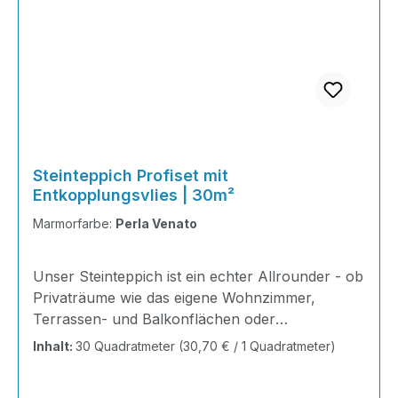
Steinteppich Profiset mit
Entkopplungsvlies | 30m²
Marmorfarbe:
Perla Venato
Unser Steinteppich ist ein echter Allrounder - ob
Privaträume wie das eigene Wohnzimmer,
Terrassen- und Balkonflächen oder
Gewerbeobjekte und Austellungsräume; unsere
Inhalt:
30 Quadratmeter
(30,70 € / 1 Quadratmeter)
Steinteppiche sind robust, pflegeleicht und
verleihen jedem Raum ein edles Ambiente. Dank