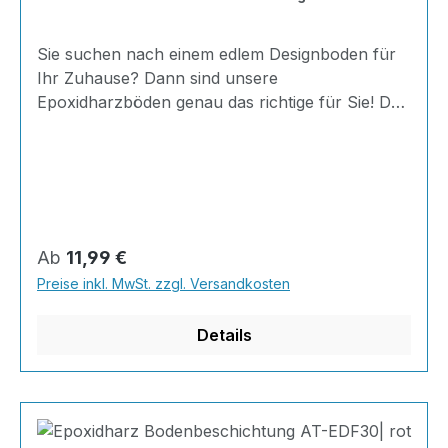
Sie suchen nach einem edlem Designboden für
Ihr Zuhause? Dann sind unsere
Epoxidharzböden genau das richtige für Sie! Der
AT-EDF 30 ist einfach zu Verlegen, im
ausgehärteten Zustand extrem belastbar und
dank fugenfreier Oberfläche äußerst hygienisch
und schnell zu reinigen. Dank unserer großen
Farbauswahl ist für jeden was dabei - auch
Farbkombinationen sind möglich. Von edlen
Regulärer Preis:
Ab
11,99 €
Naturtönen bis knallig-bunt ist alles möglich!
Preise inkl. MwSt. zzgl. Versandkosten
INHALT 667 Gramm Epoxidharz 330 Gramm
Härter 20 Gramm Farbpaste nach Wahl, RAL
Details
Farb