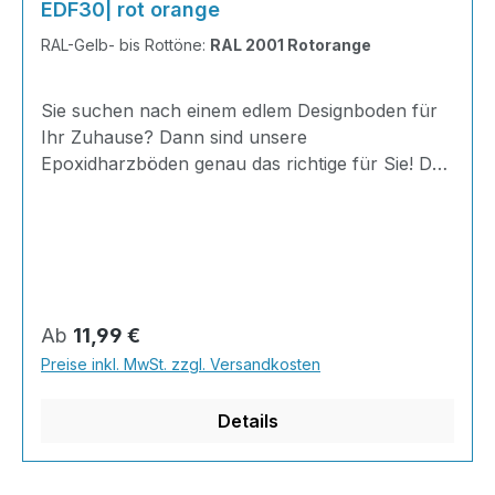
EDF30| rot orange
RAL-Gelb- bis Rottöne:
RAL 2001 Rotorange
Sie suchen nach einem edlem Designboden für
Ihr Zuhause? Dann sind unsere
Epoxidharzböden genau das richtige für Sie! Der
AT-EDF 30 ist einfach zu Verlegen, im
ausgehärteten Zustand extrem belastbar und
dank fugenfreier Oberfläche äußerst hygienisch
und schnell zu reinigen. Dank unserer großen
Farbauswahl ist für jeden was dabei - auch
Farbkombinationen sind möglich. Von edlen
Regulärer Preis:
Ab
11,99 €
Naturtönen bis knallig-bunt ist alles möglich!
Preise inkl. MwSt. zzgl. Versandkosten
INHALT 667 Gramm Epoxidharz 330 Gramm
Härter 20 Gramm Farbpaste nach Wahl, RAL
Details
Farb