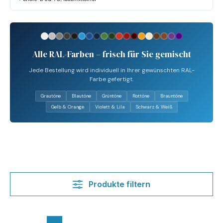
Alle RAL-Farben – frisch für Sie gemischt
Jede Bestellung wird individuell in Ihrer gewünschten RAL-
Farbe gefertigt.
Grautöne
Blautöne
Grüntöne
Rottöne
Brauntöne
Gelb & Orange
Violett & Lila
Schwarz & Weiß
Produkte filtern