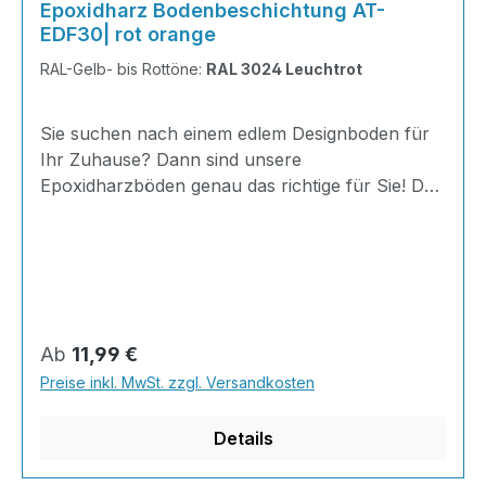
Epoxidharz Bodenbeschichtung AT-
EDF30| rot orange
RAL-Gelb- bis Rottöne:
RAL 3024 Leuchtrot
Sie suchen nach einem edlem Designboden für
Ihr Zuhause? Dann sind unsere
Epoxidharzböden genau das richtige für Sie! Der
AT-EDF 30 ist einfach zu Verlegen, im
ausgehärteten Zustand extrem belastbar und
dank fugenfreier Oberfläche äußerst hygienisch
und schnell zu reinigen. Dank unserer großen
Farbauswahl ist für jeden was dabei - auch
Farbkombinationen sind möglich. Von edlen
Regulärer Preis:
Ab
11,99 €
Naturtönen bis knallig-bunt ist alles möglich!
Preise inkl. MwSt. zzgl. Versandkosten
INHALT 667 Gramm Epoxidharz 330 Gramm
Härter 20 Gramm Farbpaste nach Wahl, RAL
Details
Farb