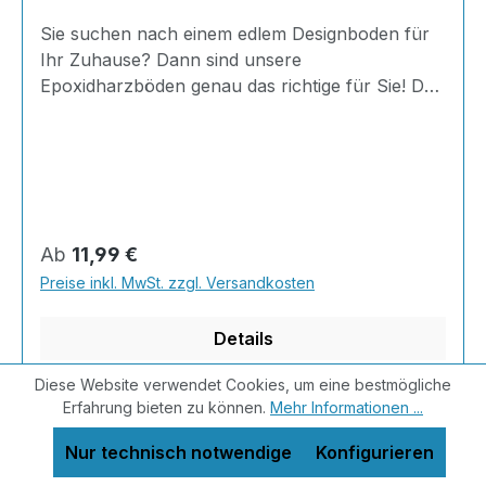
Sie suchen nach einem edlem Designboden für
Ihr Zuhause? Dann sind unsere
Epoxidharzböden genau das richtige für Sie! Der
AT-EDF 30 ist einfach zu Verlegen, im
ausgehärteten Zustand extrem belastbar und
dank fugenfreier Oberfläche äußerst hygienisch
und schnell zu reinigen. Dank unserer großen
Farbauswahl ist für jeden was dabei - auch
Farbkombinationen sind möglich. Von edlen
Regulärer Preis:
Ab
11,99 €
Naturtönen bis knallig-bunt ist alles möglich!
Preise inkl. MwSt. zzgl. Versandkosten
INHALT 667 Gramm Epoxidharz 330 Gramm
Härter 20 Gramm Farbpaste nach Wahl, RAL
Details
Farb
Diese Website verwendet Cookies, um eine bestmögliche
Erfahrung bieten zu können.
Mehr Informationen ...
Nur technisch notwendige
Konfigurieren