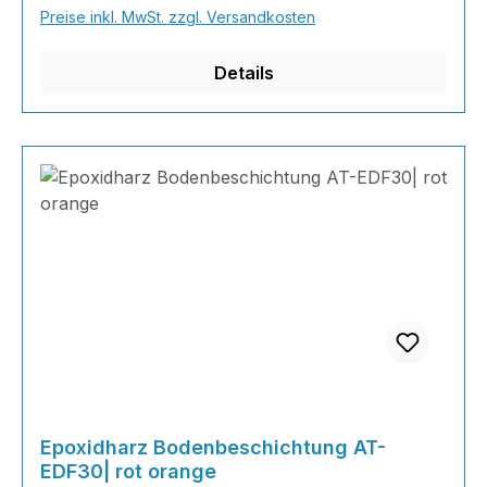
Naturtönen bis knallig-bunt ist alles möglich!
Preise inkl. MwSt. zzgl. Versandkosten
INHALT 667 Gramm Epoxidharz 330 Gramm
Härter 20 Gramm Farbpaste nach Wahl, RAL
Details
Farb
Epoxidharz Bodenbeschichtung AT-
EDF30| rot orange