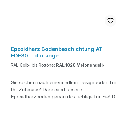
Epoxidharz Bodenbeschichtung AT-
EDF30| rot orange
RAL-Gelb- bis Rottöne:
RAL 1028 Melonengelb
Sie suchen nach einem edlem Designboden für
Ihr Zuhause? Dann sind unsere
Epoxidharzböden genau das richtige für Sie! Der
AT-EDF 30 ist einfach zu Verlegen, im
ausgehärteten Zustand extrem belastbar und
dank fugenfreier Oberfläche äußerst hygienisch
und schnell zu reinigen. Dank unserer großen