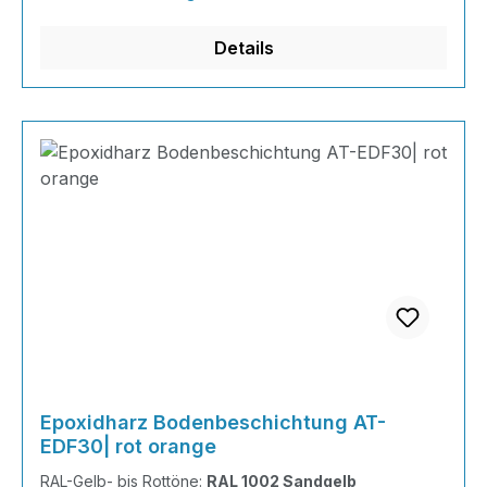
INHALT 667 Gramm Epoxidharz 330 Gramm
Härter 20 Gramm Farbpaste nach Wahl, RAL
Details
Farb
Epoxidharz Bodenbeschichtung AT-
EDF30| rot orange
RAL-Gelb- bis Rottöne:
RAL 1002 Sandgelb