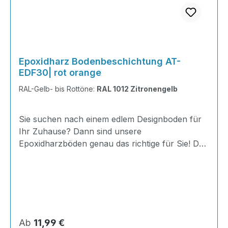
Epoxidharz Bodenbeschichtung AT-
EDF30| rot orange
RAL-Gelb- bis Rottöne:
RAL 1012 Zitronengelb
Sie suchen nach einem edlem Designboden für
Ihr Zuhause? Dann sind unsere
Epoxidharzböden genau das richtige für Sie! Der
AT-EDF 30 ist einfach zu Verlegen, im
ausgehärteten Zustand extrem belastbar und
dank fugenfreier Oberfläche äußerst hygienisch
und schnell zu reinigen. Dank unserer großen
Farbauswahl ist für jeden was dabei - auch
Farbkombinationen sind möglich. Von edlen
Regulärer Preis:
Ab
11,99 €