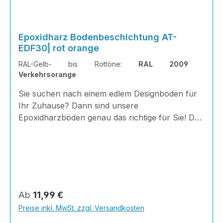
Epoxidharz Bodenbeschichtung AT-
EDF30| rot orange
RAL-Gelb- bis Rottöne:
RAL 2009
Verkehrsorange
Sie suchen nach einem edlem Designboden für
Ihr Zuhause? Dann sind unsere
Epoxidharzböden genau das richtige für Sie! Der
AT-EDF 30 ist einfach zu Verlegen, im
ausgehärteten Zustand extrem belastbar und
dank fugenfreier Oberfläche äußerst hygienisch
und schnell zu reinigen. Dank unserer großen
Farbauswahl ist für jeden was dabei - auch
Farbkombinationen sind möglich. Von edlen
Regulärer Preis:
Ab
11,99 €
Naturtönen bis knallig-bunt ist alles möglich!
Preise inkl. MwSt. zzgl. Versandkosten
INHALT 667 Gramm Epoxidharz 330 Gramm