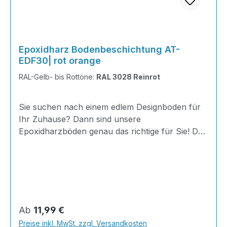
Epoxidharz Bodenbeschichtung AT-
EDF30| rot orange
RAL-Gelb- bis Rottöne:
RAL 3028 Reinrot
Sie suchen nach einem edlem Designboden für
Ihr Zuhause? Dann sind unsere
Epoxidharzböden genau das richtige für Sie! Der
AT-EDF 30 ist einfach zu Verlegen, im
ausgehärteten Zustand extrem belastbar und
dank fugenfreier Oberfläche äußerst hygienisch
und schnell zu reinigen. Dank unserer großen
Farbauswahl ist für jeden was dabei - auch
Farbkombinationen sind möglich. Von edlen
Regulärer Preis:
Ab
11,99 €
Naturtönen bis knallig-bunt ist alles möglich!
Preise inkl. MwSt. zzgl. Versandkosten