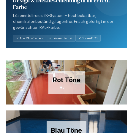
Design & Dickbeschichtung in Ihrer RAL-
Farbe
Lösemittelfreies 3K-System – hochbelastbar,
chemikalienbeständig, fugenfrei. Frisch gefertigt in der
gewünschten RAL-Farbe.
✓ Alle RAL-Farben
✓ Lösemittelfrei
✓ Shore-D 70
Rot Töne
Blau Töne