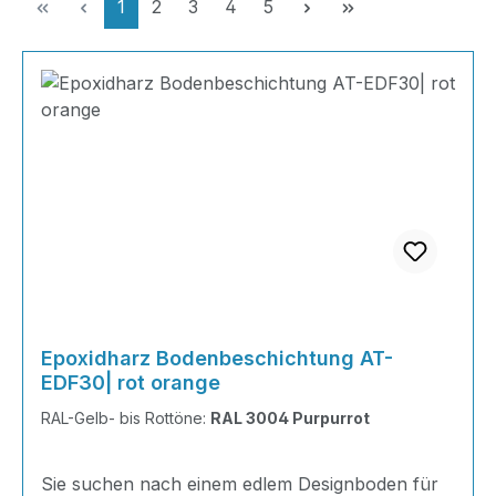
Seite
Seite
Seite
Seite
Seite
1
2
3
4
5
Epoxidharz Bodenbeschichtung AT-
EDF30| rot orange
RAL-Gelb- bis Rottöne:
RAL 3004 Purpurrot
Sie suchen nach einem edlem Designboden für