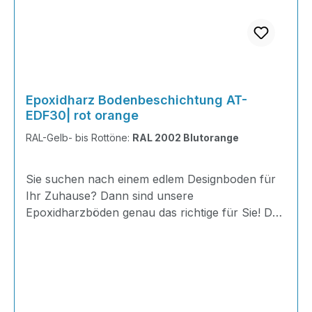
Epoxidharz Bodenbeschichtung AT-
EDF30| rot orange
RAL-Gelb- bis Rottöne:
RAL 2002 Blutorange
Sie suchen nach einem edlem Designboden für
Ihr Zuhause? Dann sind unsere
Epoxidharzböden genau das richtige für Sie! Der
AT-EDF 30 ist einfach zu Verlegen, im
ausgehärteten Zustand extrem belastbar und
dank fugenfreier Oberfläche äußerst hygienisch
und schnell zu reinigen. Dank unserer großen
Farbauswahl ist für jeden was dabei - auch