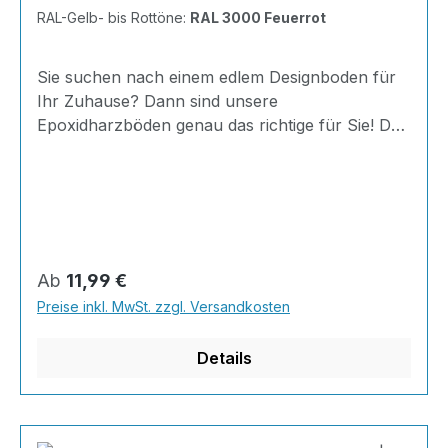
RAL-Gelb- bis Rottöne:
RAL 3000 Feuerrot
Sie suchen nach einem edlem Designboden für
Ihr Zuhause? Dann sind unsere
Epoxidharzböden genau das richtige für Sie! Der
AT-EDF 30 ist einfach zu Verlegen, im
ausgehärteten Zustand extrem belastbar und
dank fugenfreier Oberfläche äußerst hygienisch
und schnell zu reinigen. Dank unserer großen
Farbauswahl ist für jeden was dabei - auch
Farbkombinationen sind möglich. Von edlen
Regulärer Preis:
Ab
11,99 €
Naturtönen bis knallig-bunt ist alles möglich!
Preise inkl. MwSt. zzgl. Versandkosten
INHALT 667 Gramm Epoxidharz 330 Gramm
Härter 20 Gramm Farbpaste nach Wahl, RAL
Details
Farb