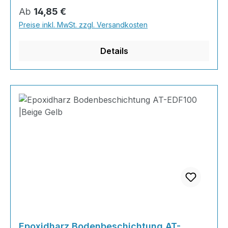
Gramm Härter20 Gramm Farbpaste nach Wahl
Regulärer Preis:
Ab
14,85 €
der RAL-Farben505 Gramm Feststoff
Preise inkl. MwSt. zzgl. Versandkosten
Details
Epoxidharz Bodenbeschichtung AT-