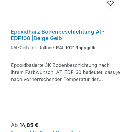
Epoxidharz Bodenbeschichtung AT-
EDF100 |Beige Gelb
RAL-Gelb- bis Rottöne:
RAL 1021 Rapsgelb
Epoxidbasierte 3K-Bodenbeschichtung nach
ihrem Farbwunsch! AT-EDF-30 bedeutet. dass je
nach vorherrschender Temperatur der
Gelierpunkt bei 30 Minuten liegt. Ideal zum
Herstellen von glatten und ansatzfreien
Bodenflächen und zum Ausgleichen von
Unebenheiten im Innen- und Außenbereich.
INHALT je KG 310 Gramm Epoxidharz165
Gramm Härter20 Gramm Farbpaste nach Wahl
Regulärer Preis:
Ab
14,85 €
der RAL-Farben505 Gramm Feststoff