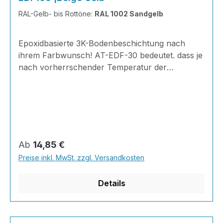
RAL-Gelb- bis Rottöne:
RAL 1002 Sandgelb
Epoxidbasierte 3K-Bodenbeschichtung nach
ihrem Farbwunsch! AT-EDF-30 bedeutet. dass je
nach vorherrschender Temperatur der
Gelierpunkt bei 30 Minuten liegt. Ideal zum
Herstellen von glatten und ansatzfreien
Bodenflächen und zum Ausgleichen von
Unebenheiten im Innen- und Außenbereich.
INHALT je KG 310 Gramm Epoxidharz165
Gramm Härter20 Gramm Farbpaste nach Wahl
Regulärer Preis:
Ab
14,85 €
der RAL-Farben505 Gramm Feststoff
Preise inkl. MwSt. zzgl. Versandkosten
Details