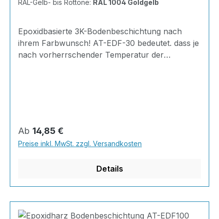
RAL-Gelb- bis Rottöne:
RAL 1004 Goldgelb
Epoxidbasierte 3K-Bodenbeschichtung nach
ihrem Farbwunsch! AT-EDF-30 bedeutet. dass je
nach vorherrschender Temperatur der
Gelierpunkt bei 30 Minuten liegt. Ideal zum
Herstellen von glatten und ansatzfreien
Bodenflächen und zum Ausgleichen von
Unebenheiten im Innen- und Außenbereich.
INHALT je KG 310 Gramm Epoxidharz165
Gramm Härter20 Gramm Farbpaste nach Wahl
Regulärer Preis:
Ab
14,85 €
der RAL-Farben505 Gramm Feststoff
Preise inkl. MwSt. zzgl. Versandkosten
Details