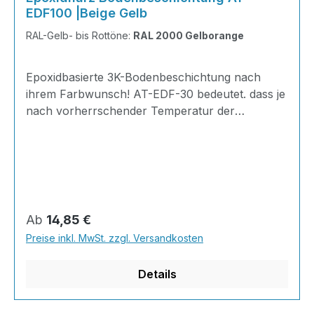
EDF100 |Beige Gelb
RAL-Gelb- bis Rottöne:
RAL 2000 Gelborange
Epoxidbasierte 3K-Bodenbeschichtung nach
ihrem Farbwunsch! AT-EDF-30 bedeutet. dass je
nach vorherrschender Temperatur der
Gelierpunkt bei 30 Minuten liegt. Ideal zum
Herstellen von glatten und ansatzfreien
Bodenflächen und zum Ausgleichen von
Unebenheiten im Innen- und Außenbereich.
INHALT je KG 310 Gramm Epoxidharz165
Gramm Härter20 Gramm Farbpaste nach Wahl
Regulärer Preis:
Ab
14,85 €
der RAL-Farben505 Gramm Feststoff
Preise inkl. MwSt. zzgl. Versandkosten
Details