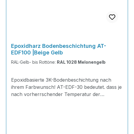
Epoxidharz Bodenbeschichtung AT-
EDF100 |Beige Gelb
RAL-Gelb- bis Rottöne:
RAL 1028 Melonengelb
Epoxidbasierte 3K-Bodenbeschichtung nach
ihrem Farbwunsch! AT-EDF-30 bedeutet. dass je
nach vorherrschender Temperatur der
Gelierpunkt bei 30 Minuten liegt. Ideal zum
Herstellen von glatten und ansatzfreien
Bodenflächen und zum Ausgleichen von
Unebenheiten im Innen- und Außenbereich.
INHALT je KG 310 Gramm Epoxidharz165