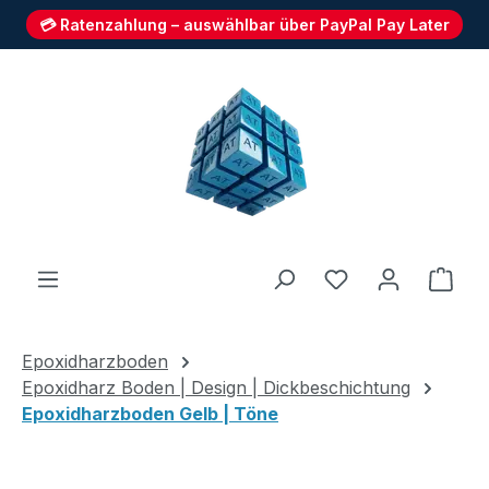
💳 Ratenzahlung – auswählbar über PayPal Pay Later
Zum Hauptinhalt springen
Du hast 0 Produ
Ware
Epoxidharzboden
Epoxidharz Boden | Design | Dickbeschichtung
Epoxidharzboden Gelb | Töne