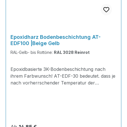
Epoxidharz Bodenbeschichtung AT-
EDF100 |Beige Gelb
RAL-Gelb- bis Rottöne:
RAL 3028 Reinrot
Epoxidbasierte 3K-Bodenbeschichtung nach
ihrem Farbwunsch! AT-EDF-30 bedeutet. dass je
nach vorherrschender Temperatur der
Gelierpunkt bei 30 Minuten liegt. Ideal zum
Herstellen von glatten und ansatzfreien
Bodenflächen und zum Ausgleichen von
Unebenheiten im Innen- und Außenbereich.
INHALT je KG 310 Gramm Epoxidharz165
Gramm Härter20 Gramm Farbpaste nach Wahl
Regulärer Preis:
Ab
14,85 €