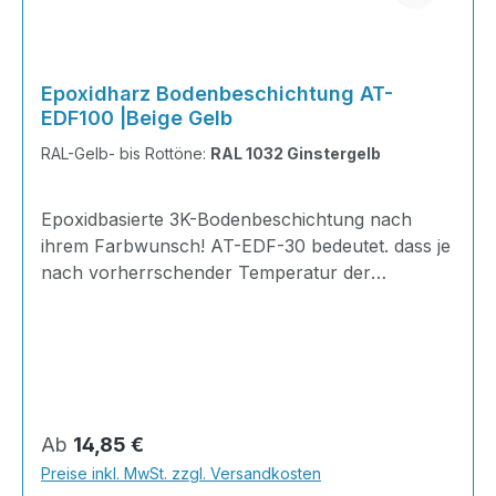
Epoxidharz Bodenbeschichtung AT-
EDF100 |Beige Gelb
RAL-Gelb- bis Rottöne:
RAL 1032 Ginstergelb
Epoxidbasierte 3K-Bodenbeschichtung nach
ihrem Farbwunsch! AT-EDF-30 bedeutet. dass je
nach vorherrschender Temperatur der
Gelierpunkt bei 30 Minuten liegt. Ideal zum
Herstellen von glatten und ansatzfreien
Bodenflächen und zum Ausgleichen von
Unebenheiten im Innen- und Außenbereich.
INHALT je KG 310 Gramm Epoxidharz165
Gramm Härter20 Gramm Farbpaste nach Wahl
Regulärer Preis:
Ab
14,85 €
der RAL-Farben505 Gramm Feststoff
Preise inkl. MwSt. zzgl. Versandkosten