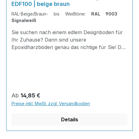
EDF100 | beige braun
RAL-Beige/Braun- bis Weißtöne:
RAL 9003
Signalweiß
Sie suchen nach einem edlem Designboden für
Ihr Zuhause? Dann sind unsere
Epoxidharzböden genau das richtige für Sie! Der
AT-EDF 100 ist einfach zu Verlegen, im
ausgehärteten Zustand extrem belastbar und
dank fugenfreier Oberfläche äußerst hygienisch
und schnell zu reinigen.Dank unserer großen
Farbauswahl ist für jeden was dabei - auch
Farbkombinationen sind möglich.Von edlen
Regulärer Preis:
Ab
14,85 €
Naturtönen bis knallig-bunt ist alles möglich!
Preise inkl. MwSt. zzgl. Versandkosten
Wenn Sie eine farbige Bodenbeschichtung
bestellt haben, können sie uns bequem über Na
Details