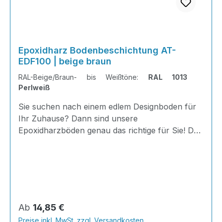
Epoxidharz Bodenbeschichtung AT-
EDF100 | beige braun
RAL-Beige/Braun- bis Weißtöne:
RAL 1013
Perlweiß
Sie suchen nach einem edlem Designboden für
Ihr Zuhause? Dann sind unsere
Epoxidharzböden genau das richtige für Sie! Der
AT-EDF 100 ist einfach zu Verlegen, im
ausgehärteten Zustand extrem belastbar und
dank fugenfreier Oberfläche äußerst hygienisch
und schnell zu reinigen.Dank unserer großen
Farbauswahl ist für jeden was dabei - auch
Farbkombinationen sind möglich.Von edlen
Regulärer Preis:
Ab
14,85 €
Naturtönen bis knallig-bunt ist alles möglich!
Preise inkl. MwSt. zzgl. Versandkosten