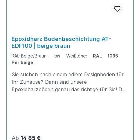
Epoxidharz Bodenbeschichtung AT-
EDF100 | beige braun
RAL-Beige/Braun- bis Weißtöne:
RAL 1035
Perlbeige
Sie suchen nach einem edlem Designboden für
Ihr Zuhause? Dann sind unsere
Epoxidharzböden genau das richtige für Sie! Der
AT-EDF 100 ist einfach zu Verlegen, im
ausgehärteten Zustand extrem belastbar und
dank fugenfreier Oberfläche äußerst hygienisch
und schnell zu reinigen.Dank unserer großen
Farbauswahl ist für jeden was dabei - auch
Farbkombinationen sind möglich.Von edlen
Regulärer Preis:
Ab
14,85 €