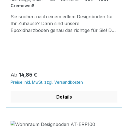
Cremeweiß
Sie suchen nach einem edlem Designboden für
Ihr Zuhause? Dann sind unsere
Epoxidharzböden genau das richtige für Sie! Der
AT-ERF 100 ist einfach zu Verlegen, im
ausgehärteten Zustand extrem belastbar und
dank fugenfreier Oberfläche äußerst hygienisch
und schnell zu reinigen.Dank unserer großen
Farbauswahl ist für jeden was dabei - auch
Farbkombinationen sind möglich.Von edlen
Regulärer Preis:
Ab
14,85 €
Naturtönen bis knallig-bunt ist alles möglich!
Preise inkl. MwSt. zzgl. Versandkosten
Inhalt: Vier Stammkomponenten inkl. Harz,
Härter und hochkonzentrierter Farbpaste Die
Details