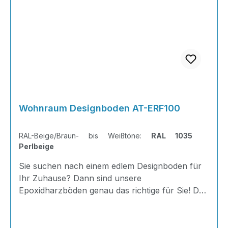
Wohnraum Designboden AT-ERF100
RAL-Beige/Braun- bis Weißtöne:
RAL 1035
Perlbeige
Sie suchen nach einem edlem Designboden für
Ihr Zuhause? Dann sind unsere
Epoxidharzböden genau das richtige für Sie! Der
AT-ERF 100 ist einfach zu Verlegen, im
ausgehärteten Zustand extrem belastbar und
dank fugenfreier Oberfläche äußerst hygienisch