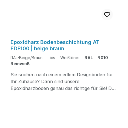
Epoxidharz Bodenbeschichtung AT-
EDF100 | beige braun
RAL-Beige/Braun- bis Weißtöne:
RAL 9010
Reinweiß
Sie suchen nach einem edlem Designboden für
Ihr Zuhause? Dann sind unsere
Epoxidharzböden genau das richtige für Sie! Der
AT-EDF 100 ist einfach zu Verlegen, im
ausgehärteten Zustand extrem belastbar und
dank fugenfreier Oberfläche äußerst hygienisch
und schnell zu reinigen.Dank unserer großen
Farbauswahl ist für jeden was dabei - auch