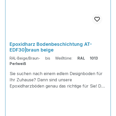
Epoxidharz Bodenbeschichtung AT-
EDF30|braun beige
RAL-Beige/Braun- bis Weißtöne:
RAL 1013
Perlweiß
Sie suchen nach einem edlem Designboden für
Ihr Zuhause? Dann sind unsere
Epoxidharzböden genau das richtige für Sie! Der
AT-EDF 30 ist einfach zu Verlegen, im
ausgehärteten Zustand extrem belastbar und
dank fugenfreier Oberfläche äußerst hygienisch
und schnell zu reinigen. Dank unserer großen