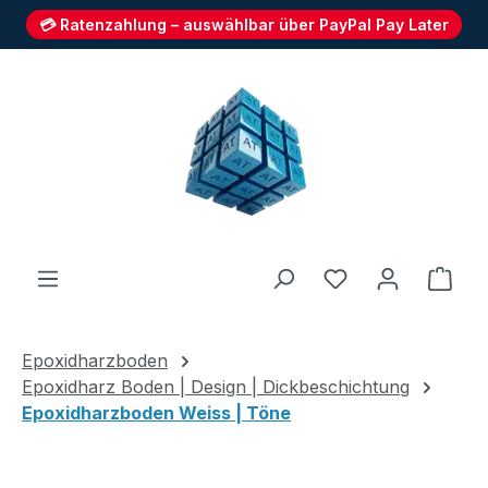
💳 Ratenzahlung – auswählbar über PayPal Pay Later
Zum Hauptinhalt springen
Du hast 0 Produ
Ware
Epoxidharzboden
Epoxidharz Boden | Design | Dickbeschichtung
Epoxidharzboden Weiss | Töne