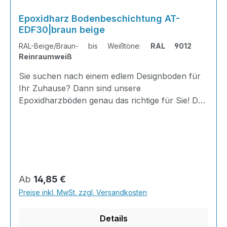
Epoxidharz Bodenbeschichtung AT-
EDF30|braun beige
RAL-Beige/Braun- bis Weißtöne:
RAL 9012
Reinraumweiß
Sie suchen nach einem edlem Designboden für
Ihr Zuhause? Dann sind unsere
Epoxidharzböden genau das richtige für Sie! Der
AT-EDF 30 ist einfach zu Verlegen, im
ausgehärteten Zustand extrem belastbar und
dank fugenfreier Oberfläche äußerst hygienisch
und schnell zu reinigen. Dank unserer großen
Farbauswahl ist für jeden was dabei - auch
Farbkombinationen sind möglich. Von edlen
Regulärer Preis:
Ab
14,85 €
Naturtönen bis knallig-bunt ist alles möglich!
Preise inkl. MwSt. zzgl. Versandkosten
Wenn Sie eine farbige Bodenbeschichtung
bestellt haben, können sie uns bequem über N
Details