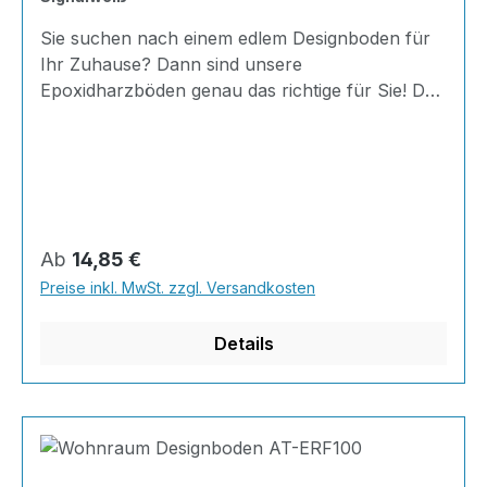
Sie suchen nach einem edlem Designboden für
Ihr Zuhause? Dann sind unsere
Epoxidharzböden genau das richtige für Sie! Der
AT-ERF 100 ist einfach zu Verlegen, im
ausgehärteten Zustand extrem belastbar und
dank fugenfreier Oberfläche äußerst hygienisch
und schnell zu reinigen.Dank unserer großen
Farbauswahl ist für jeden was dabei - auch
Farbkombinationen sind möglich.Von edlen
Regulärer Preis:
Ab
14,85 €
Naturtönen bis knallig-bunt ist alles möglich!
Preise inkl. MwSt. zzgl. Versandkosten
Inhalt: Vier Stammkomponenten inkl. Harz,
Härter und hochkonzentrierter Farbpaste Die
Details