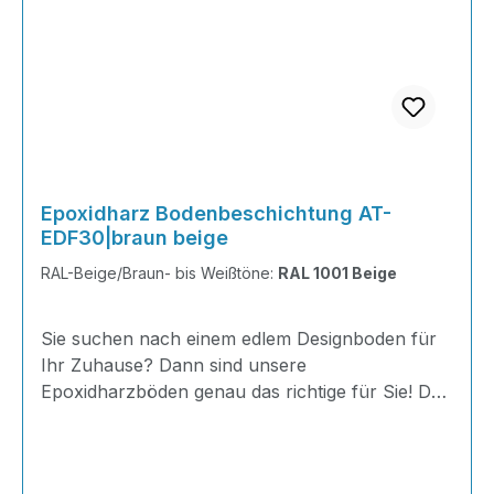
Epoxidharz Bodenbeschichtung AT-
EDF30|braun beige
RAL-Beige/Braun- bis Weißtöne:
RAL 1001 Beige
Sie suchen nach einem edlem Designboden für
Ihr Zuhause? Dann sind unsere
Epoxidharzböden genau das richtige für Sie! Der
AT-EDF 30 ist einfach zu Verlegen, im
ausgehärteten Zustand extrem belastbar und
dank fugenfreier Oberfläche äußerst hygienisch