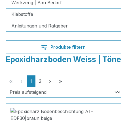
Werkzeug | Bau Bedarf
Klebstoffe
Anleitungen und Ratgeber
Produkte filtern
Epoxidharzboden Weiss | Töne
Seite
Seite
1
2