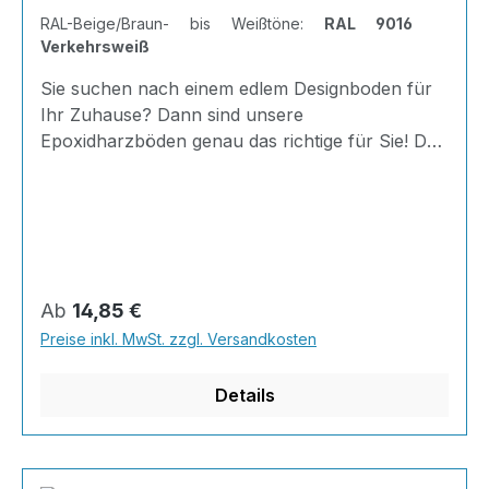
RAL-Beige/Braun- bis Weißtöne:
RAL 9016
Verkehrsweiß
Sie suchen nach einem edlem Designboden für
Ihr Zuhause? Dann sind unsere
Epoxidharzböden genau das richtige für Sie! Der
AT-EDF 100 ist einfach zu Verlegen, im
ausgehärteten Zustand extrem belastbar und
dank fugenfreier Oberfläche äußerst hygienisch
und schnell zu reinigen.Dank unserer großen
Farbauswahl ist für jeden was dabei - auch
Farbkombinationen sind möglich.Von edlen
Regulärer Preis:
Ab
14,85 €
Naturtönen bis knallig-bunt ist alles möglich!
Preise inkl. MwSt. zzgl. Versandkosten
Wenn Sie eine farbige Bodenbeschichtung
bestellt haben, können sie uns bequem über Na
Details