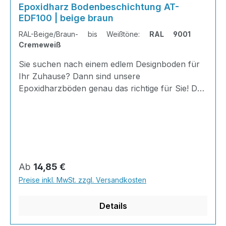
Epoxidharz Bodenbeschichtung AT-
EDF100 | beige braun
RAL-Beige/Braun- bis Weißtöne:
RAL 9001
Cremeweiß
Sie suchen nach einem edlem Designboden für
Ihr Zuhause? Dann sind unsere
Epoxidharzböden genau das richtige für Sie! Der
AT-EDF 100 ist einfach zu Verlegen, im
ausgehärteten Zustand extrem belastbar und
dank fugenfreier Oberfläche äußerst hygienisch
und schnell zu reinigen.Dank unserer großen
Farbauswahl ist für jeden was dabei - auch
Farbkombinationen sind möglich.Von edlen
Regulärer Preis:
Ab
14,85 €
Naturtönen bis knallig-bunt ist alles möglich!
Preise inkl. MwSt. zzgl. Versandkosten
Wenn Sie eine farbige Bodenbeschichtung
bestellt haben, können sie uns bequem über Na
Details