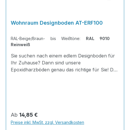
Wohnraum Designboden AT-ERF100
RAL-Beige/Braun- bis Weißtöne:
RAL 9010
Reinweiß
Sie suchen nach einem edlem Designboden für
Ihr Zuhause? Dann sind unsere
Epoxidharzböden genau das richtige für Sie! Der
AT-ERF 100 ist einfach zu Verlegen, im
ausgehärteten Zustand extrem belastbar und
dank fugenfreier Oberfläche äußerst hygienisch
und schnell zu reinigen.Dank unserer großen
Farbauswahl ist für jeden was dabei - auch
Farbkombinationen sind möglich.Von edlen
Regulärer Preis:
Ab
14,85 €
Naturtönen bis knallig-bunt ist alles möglich!
Preise inkl. MwSt. zzgl. Versandkosten
Inhalt: Vier Stammkomponenten inkl. Harz,