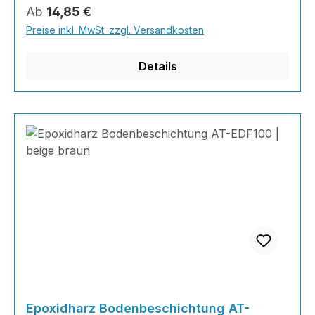
Farbkombinationen sind möglich.Von edlen
Regulärer Preis:
Ab
14,85 €
Naturtönen bis knallig-bunt ist alles möglich!
Preise inkl. MwSt. zzgl. Versandkosten
Wenn Sie eine farbige Bodenbeschichtung
bestellt haben, können sie uns bequem über Na
Details
Epoxidharz Bodenbeschichtung AT-