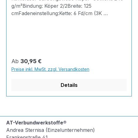
g/m²Bindung: Köper 2/2Breite: 125
cmFadeneinstellung:Kette: 6 Fd/cm (3K
200Tex)Schuss: 6 Fd/cm (3K 200Tex)Dicke:
0,40 mmCarbongewebe, auch bekannt als
Kohlefasergewebe, ist ein leichtes und
extrem festes Material, das in Kombination mit
einem Harzsystem (meist Epoxidharz)
zu kohlenstofffaserverstärktem Kunststoff
Regulärer Preis:
Ab
30,95 €
(CFK) verarbeitet wird. Es wird aufgrund seiner
Preise inkl. MwSt. zzgl. Versandkosten
einzigartigen mechanischen Eigenschaften in der
Luftfahrt, im Automobilbau und bei Sportgeräten
Details
einges
AT-Verbundwerkstoffe®
Andrea Sternisa (Einzelunternehmen)
Frankenstraße 41