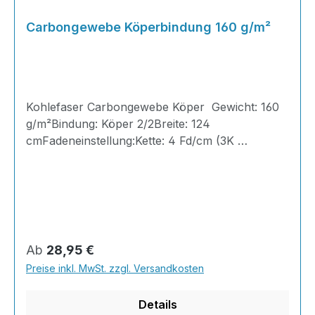
Carbongewebe Köperbindung 160 g/m²
Kohlefaser Carbongewebe Köper Gewicht: 160
g/m²Bindung: Köper 2/2Breite: 124
cmFadeneinstellung:Kette: 4 Fd/cm (3K
200Tex)Schuss: 4 Fd/cm (3K 200Tex)Dicke:
0,30 mm Kohlenstoffgewebe, oder auch
Carbongewebe genannt, eignen sich ideal als
Verstärkungsfasern für verschiedenste Bauteile -
durch seine hohe Flexibilität lässt es sich äußerst
leicht drapieren, auch bei sehr schwierigen
Regulärer Preis:
Ab
28,95 €
Konturen. Das Gewebe hat eine sehr hohe
Preise inkl. MwSt. zzgl. Versandkosten
Zugfestigkeit bei geringen Gewicht.Aufgrund
seines spezifischen Aussehens wird Carbon
Details