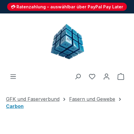
💳 Ratenzahlung – auswählbar über PayPal Pay Later
Zum Hauptinhalt springen
Du hast 0 Produ
Ware
GFK und Faserverbund
Fasern und Gewebe
Carbon