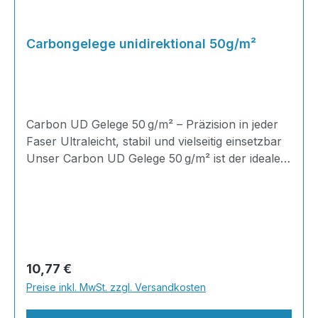
Carbongelege unidirektional 50g/m²
Carbon UD Gelege 50 g/m² – Präzision in jeder
Faser Ultraleicht, stabil und vielseitig einsetzbar
Unser Carbon UD Gelege 50 g/m² ist der ideale
Werkstoff für hochfeste Laminatstrukturen. Mit
einer Breite von 50 mm bietet es maximale
Kontrolle über Faserorientierung und
Laminatstärke – perfekt für Epoxidharz-,
Polyester- oder Vinylester-Anwendungen. Jede
Faser ist auf maximale Belastbarkeit ausgelegt,
Regulärer Preis:
10,77 €
ultraleicht und gleichzeitig enorm steif. Erleben
Preise inkl. MwSt. zzgl. Versandkosten
Sie die Präzision eines UD-Geleges: gleichmäßige
Faserau