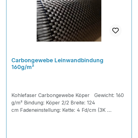
Carbongewebe Leinwandbindung
160g/m²
Kohlefaser Carbongewebe Köper Gewicht: 160
g/m² Bindung: Köper 2/2 Breite: 124
cm Fadeneinstellung: Kette: 4 Fd/cm (3K
200Tex) Schuss: 4 Fd/cm (3K 200Tex) Dicke:
0,30 mm Kohlenstoffgewebe, oder auch
Carbongewebe genannt, eignen sich ideal als