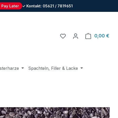
 Pay Later
✓ Kontakt: 05621 / 7819651
Du hast 0 Produkte auf 
0,00 €
Ware
sterharze
Spachteln, Filler & Lacke