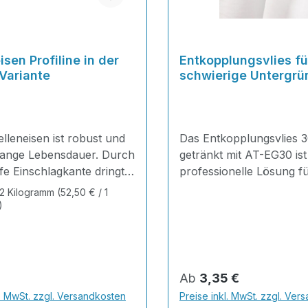
sen Profiline in der
Entkopplungsvlies fü
Variante
schwierige Untergrü
lleneisen ist robust und
Das Entkopplungsvlies 3
 lange Lebensdauer. Durch
getränkt mit AT-EG30 ist
fe Einschlagkante dringt
professionelle Lösung f
kt in Holz oder andere
anspruchsvolle Untergr
02 Kilogramm
(52,50 € / 1
en ein.Sehr gut geeignet
überbrückt Risse und B
)
chreparaturen und als
saniert vorhandene Sch
ngssteg für Mauerwerk
dichtet gleichzeitig nach
steine und Ziegel.
als sichere Basis für ein
che Daten Höhe: 25mm
dauerhaften Steinteppic
r Preis:
Regulärer Preis:
Ab
3,35 €
50mmMaterial: Stahl
Der richtige Untergrund
l. MwSt. zzgl. Versandkosten
Preise inkl. MwSt. zzgl. Ver
entscheidet alles Viele