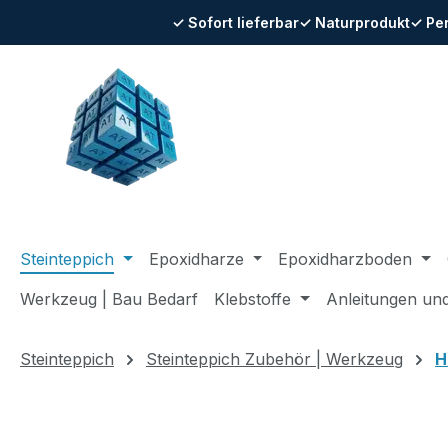
✓ Sofort lieferbar
✓ Naturprodukt
✓ Pe
m Hauptinhalt springen
Zur Suche springen
Zur Hauptnavigation springen
Steinteppich
Epoxidharze
Epoxidharzboden
Werkzeug | Bau Bedarf
Klebstoffe
Anleitungen un
Steinteppich
Steinteppich Zubehör | Werkzeug
H