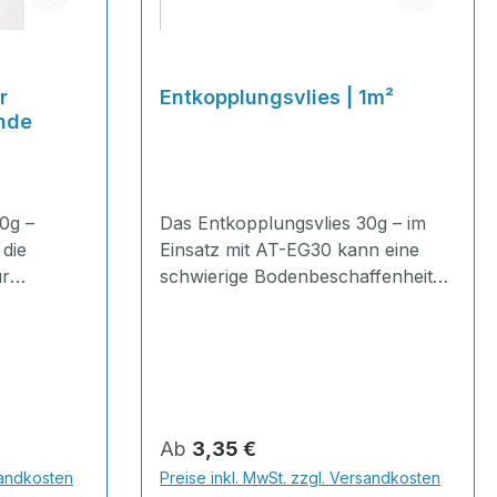
r
Entkopplungsvlies | 1m²
nde
0g –
Das Entkopplungsvlies 30g – im
 die
Einsatz mit AT-EG30 kann eine
ür
schwierige Bodenbeschaffenheit
ünde: Es
oft ausreichend verstärken .
rüche,
Auserdem kann es als
äden und
Wassersperre hervorragend
 unten ab –
angewendet werden. ist die
en
professionelle Lösung für
h-Belag.
anspruchsvolle Untergründe: Es
Regulärer Preis:
Ab
3,35 €
überbrückt Risse und Brüche,
sandkosten
Preise inkl. MwSt. zzgl. Versandkosten
saniert vorhandene Schäden und