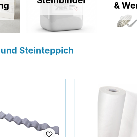
Steinbinder
ng
& We
rund Steinteppich