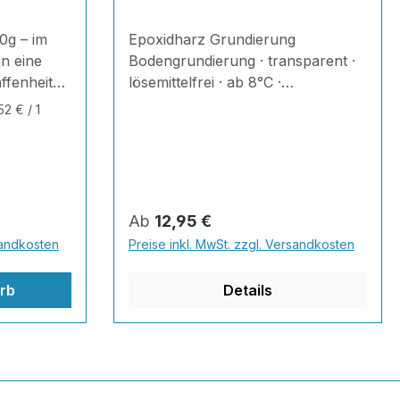
0g – im
Epoxidharz Grundierung
n eine
Bodengrundierung · transparent ·
ffenheit
lösemittelfrei · ab 8°C ·
en .
Steinteppich Menge wählbar
52 € / 1
Direktversand vom Hersteller ✔
gend
MAXIMALE HAFTUNG | ✔
die
UNTERGRUNDVERFESTIGEND |
ür
✔ FEUCHTIGKEITSSPERREND |
ünde: Es
✔ GERUCHSFREI | ✔
Regulärer Preis:
Ab
12,95 €
rüche,
LÖSEMITTELFREI
sandkosten
Preise inkl. MwSt. zzgl. Versandkosten
äden und
 unten ab –
rb
Details
en
h-Belag.
ntstehen