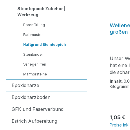
Steinteppich Zubehör |
Werkzeug
Wellenei
Porenfüllung
großen 
Farbmuster
Haftgrund Steinteppich
Steinbinder
Unser We
Verlegehilfen
hat eine
die schar
Marmorsteine
sie perfe
Inhalt:
0.
Epoxidharze
Materiali
Kilogramm
für Estri
Epoxidharzboden
Verbindu
Gasbeton
GFK und Faserverbund
Technis
Reguläre
1,05 €
Estrich Aufbereitung
Länge: 2
Preise ink