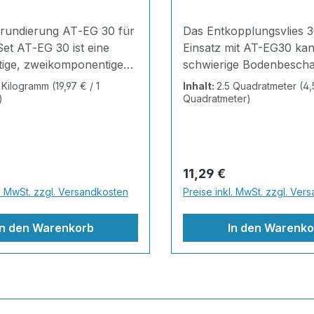
rundierung AT‑EG 30 für
Das Entkopplungsvlies 3
Set AT‑EG 30 ist eine
Einsatz mit AT-EG30 kan
ige, zweikomponentige
schwierige Bodenbescha
rundierung, entwickelt
oft ausreichend verstärk
3 Kilogramm
(19,97 € / 1
Inhalt:
2.5 Quadratmeter
(4,
essionellen
Auserdem kann es als
)
Quadratmeter)
ndlung von Untergründen
Wassersperre hervorra
nteppiche, Versiegelungen
angewendet werden. ist 
idharzböden. Sie sorgt
professionelle Lösung f
male Haftung, gleichmäßige
anspruchsvolle Untergr
r Preis:
Regulärer Preis:
11,29 €
keit und wirkt zugleich
überbrückt Risse und B
l. MwSt. zzgl. Versandkosten
Preise inkl. MwSt. zzgl. Ver
rlässige Wassersperre auf
saniert vorhandene Sch
schen Untergründen wie
dichtet gleichzeitig nach
In den Warenkorb
In den Warenko
strich oder Zementmörtel.
als sichere Basis für ein
er speziell abgestimmten
dauerhaften Steinteppic
bietet sie eine
Der richtige Untergrund
rksame
entscheidet alles Viele
Steinteppich-Schäden e