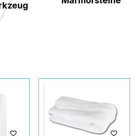
Marmorsteine
rkzeug