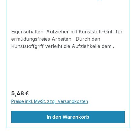
Eigenschaften: Aufzieher mit Kunststoff-Griff für
ermüdungsfreies Arbeiten. Durch den
Kunststoffgriff verleiht die Aufziehkelle dem
Anwender einen optimalen Halt während der
AnwendungRostfreie Kunststoff Aufziehkelle mit
hoher Langlebigkeit, 3 mm Kunststoffblatt an der
UnterseiteAnwendung: Die Kunststoff-Kelle wird
zum Glätten und Aufziehen von Steinteppichen,
Putzmassen oder Spachtelmassen
Regulärer Preis:
5,48 €
verwendetLieferumfang: 1 x Glättekelle mit
Preise inkl. MwSt. zzgl. Versandkosten
lackiertem Holzgriff mit 28cm x 14cm für den
professionellen Einsatz
In den Warenkorb