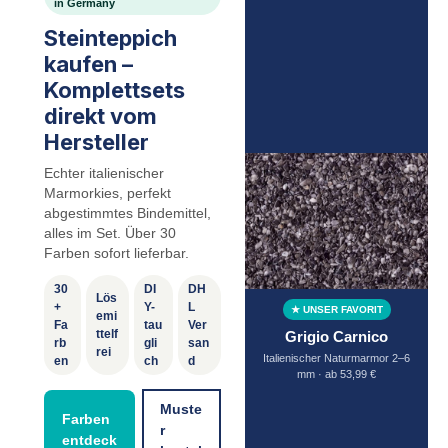
in Germany
Steinteppich
kaufen –
Komplettsets
direkt vom
Hersteller
Echter italienischer
Marmorkies, perfekt
abgestimmtes Bindemittel,
alles im Set. Über 30
Farben sofort lieferbar.
30
DI
DH
Lös
+
Y-
L
★ UNSER FAVORIT
emi
Fa
tau
Ver
ttelf
Grigio Carnico
rb
gli
san
rei
Italienischer Naturmarmor 2–6
en
ch
d
mm · ab 53,99 €
Muste
Farben
r
entdeck