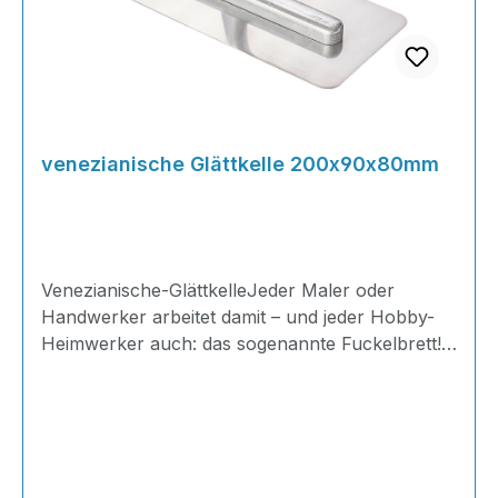
venezianische Glättkelle 200x90x80mm
Venezianische-GlättkelleJeder Maler oder
Handwerker arbeitet damit – und jeder Hobby-
Heimwerker auch: das sogenannte Fuckelbrett!
Durch die kleinere Glättfläche und abgerundeten
Ecken ideal an engen und senkrechten
Bereichen, Sie bringen guten Druck auf das
Kellenblatt und können trotzdem einen
einwandfreien Abzug durchführen!