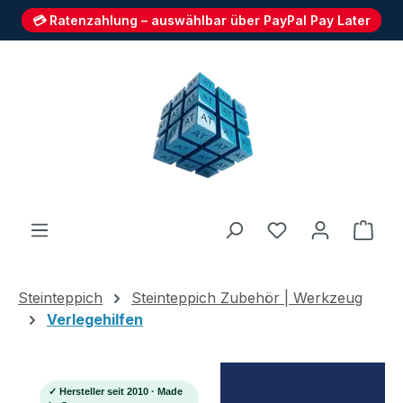
💳 Ratenzahlung – auswählbar über PayPal Pay Later
Zum Hauptinhalt springen
Du hast 0 Produ
Ware
Steinteppich
Steinteppich Zubehör | Werkzeug
Verlegehilfen
✓ Hersteller seit 2010 · Made