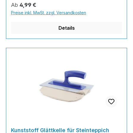
Eigenschaften: Edelstahl mit einem abgerundeten
Regulärer Preis:
Ab
4,99 €
Ecken rostfreies Edelstahl-BlattAbmessungen 20
Preise inkl. MwSt. zzgl. Versandkosten
cm Länge konischer Verlauf nach hinten mit 9cm
vordere Kante 8cm breit Naturholzgri
Details
Kunststoff Glättkelle für Steinteppich