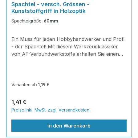
Spachtel - versch. Grössen -
Kunststoffgriff in Holzoptik
Spachtelgröße:
60mm
Ein Muss für jeden Hobbyhandwerker und Profi
- der Spachtel! Mit diesem Werkzeugklassiker
von AT-Verbundwerkstoffe erhalten Sie einen
zuverlässigen Allrounder in Spitzenqualität.
Lästiges Tapetenabkratzen oder Abschaben von
Teppichresten wird damit zum Kinderspiel - auch
bei anderen Arbeiten ist unser Spachtel ein
Varianten ab
1,19 €
zuverlässiger Begleiter und liegt dank seines
ergonomischen Griffs in Holzoptik optimal in der
Regulärer Preis:
1,41 €
Hand. Stabil und einfach in der HandhabungDas
Preise inkl. MwSt. zzgl. Versandkosten
hochwertige Blatt aus Werkzeugstahlbietet mit
der zuneh
In den Warenkorb