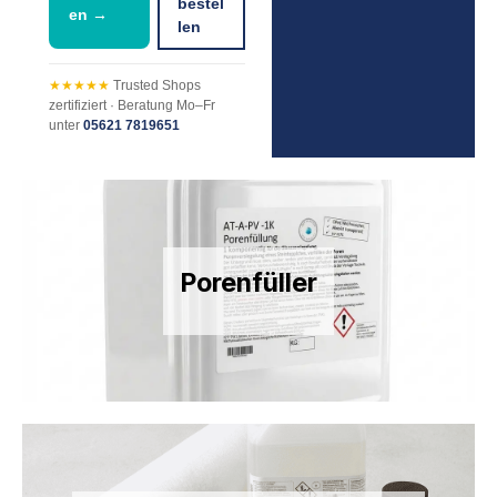
bestel
en →
len
★★★★★
Trusted Shops
zertifiziert · Beratung Mo–Fr
unter
05621 7819651
Porenfüller