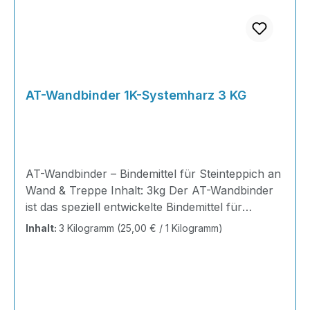
AT-Wandbinder 1K-Systemharz 3 KG
AT-Wandbinder – Bindemittel für Steinteppich an
Wand & Treppe Inhalt: 3kg Der AT-Wandbinder
ist das speziell entwickelte Bindemittel für
Steinteppiche in vertikalen Bereichen – Wände,
Inhalt:
3 Kilogramm
(25,00 € / 1 Kilogramm)
Treppen, Sockel, Laibungen. Wo herkömmliche
Binder absacken, hält der Wandbinder den Stein
sicher an Ort und Stelle. Das 1-komponentige
System ist lösemittelfrei, geruchsarm und
diffusionsoffen – ideal für Innen- und