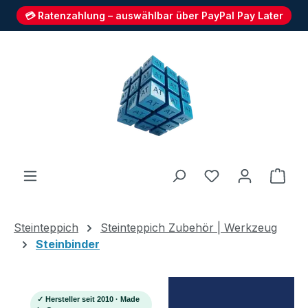
💳 Ratenzahlung – auswählbar über PayPal Pay Later
Zum Hauptinhalt springen
Du hast 0 Produ
Ware
Steinteppich
Steinteppich Zubehör | Werkzeug
Steinbinder
✓ Hersteller seit 2010 · Made