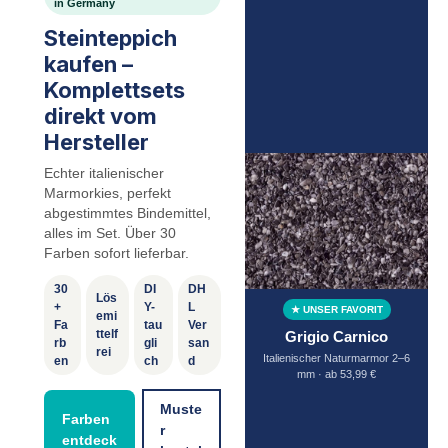
in Germany
Steinteppich
kaufen –
Komplettsets
direkt vom
Hersteller
Echter italienischer
Marmorkies, perfekt
abgestimmtes Bindemittel,
alles im Set. Über 30
Farben sofort lieferbar.
30
DI
DH
Lös
+
Y-
L
★ UNSER FAVORIT
emi
Fa
tau
Ver
ttelf
Grigio Carnico
rb
gli
san
rei
Italienischer Naturmarmor 2–6
en
ch
d
mm · ab 53,99 €
Muste
Farben
r
entdeck