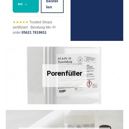
bestel
en →
len
★★★★★
Trusted Shops
zertifiziert · Beratung Mo–Fr
unter
05621 7819651
Porenfüller