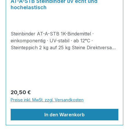
AT-A-STB Steinbinder uv echt und
hochelastisch
Steinbinder AT-A-STB 1K-Bindemittel ·
einkomponentig · UV-stabil · ab 12°C ·
Steinteppich 2 kg auf 25 kg Steine Direktversand
vom Hersteller ✔ FROSTSICHER | ✔ 100% UV-
STABIL | ✔ WASSERDICHT | ✔
TRITTSCHALLDÄMMEND | ✔
ALLERGIKERFREUNDLICH
Regulärer Preis:
20,50 €
Preise inkl. MwSt. zzgl. Versandkosten
In den Warenkorb