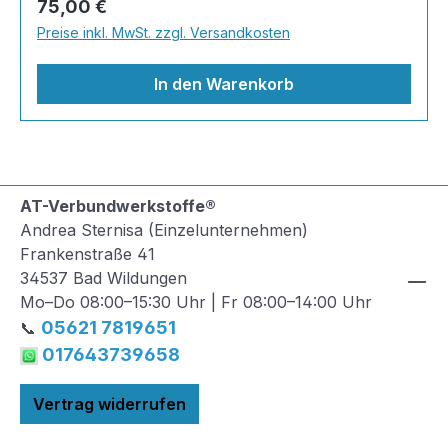
Regulärer Preis:
75,00 €
Außenbereiche, Renovierungsprojekte und
Preise inkl. MwSt. zzgl. Versandkosten
Wohnräume. Farblos und klar abgestimmt auf
Natursteinteppich
In den Warenkorb
AT-Verbundwerkstoffe®
Andrea Sternisa (Einzelunternehmen)
Frankenstraße 41
34537 Bad Wildungen
Mo–Do 08:00–15:30 Uhr | Fr 08:00–14:00 Uhr
05621 7819651
📞
017643739658
Vertrag widerrufen