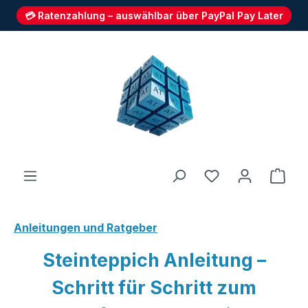
💳 Ratenzahlung – auswählbar über PayPal Pay Later
Zum Hauptinhalt springen
Du hast 0 Produ
Ware
Anleitungen und Ratgeber
Steinteppich Anleitung –
Schritt für Schritt zum