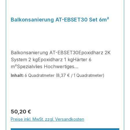
Balkonsanierung AT-EBSET30 Set 6m²
Balkonsanierung AT-EBSET30Epoxidharz 2K
System 2 kgEpoxidharz 1 kgHärter 6
m²Spezialvlies Hochwertiges
Balkonsanierungssystem aus Epoxidharz mit
Inhalt:
6 Quadratmeter
(8,37 € / 1 Quadratmeter)
Härter und Spezialvlies als Verstärkungseinlage.
Reicht für ca. 2 Anstriche auf 6 m² und
gewährleistet dank Vlieseinlage eine dauerhaft
rissüberbrückende, beständige Beschichtung.
Eigenschaften ✓ Sehr gute
Regulärer Preis:
50,20 €
Beschichtungseigenschaften✓ Lösemittelfrei ✓
Preise inkl. MwSt. zzgl. Versandkosten
Haftet fest auf vorbereitetem Untergrund✓
Kristallisationsfrei ✓ Nonylphenolfrei✓ Keine