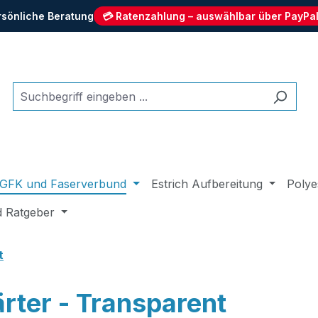
rsönliche Beratung
💳 Ratenzahlung – auswählbar über PayPal
GFK und Faserverbund
Estrich Aufbereitung
Polye
d Ratgeber
t
rter - Transparent