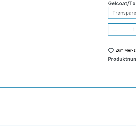
Gelcoat/To
Produkt
Zum Merkze
Produktnu