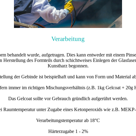
Verarbeitung
orm behandelt wurde, aufgetragen. Dies kann entweder mit einem Pinsel
chen Herstellung des Formteils durch schichtweises Einlegen der Glas
Kunstharz begonnen.
tellung der Gebinde ist beispielhaft und kann von Form und Material a
efern immer im richtigen Mischungsverhältnis (z.B. 1kg Gelcoat + 20g H
Das Gelcoat sollte vor Gebrauch gründlich aufgerührt werden.
bei Raumtemperatur unter Zugabe eines Ketonperoxids wie z.B. MEKP-H
Verarbeitungstemperatur ab 18°C
Härterzugabe 1 - 2%