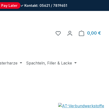
 Pay Later
✓ Kontakt: 05621 / 7819651
Du hast 0 Produkte auf 
0,00 €
Ware
sterharze
Spachteln, Filler & Lacke