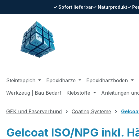
✓ Sofort lieferbar
✓ Naturprodukt
✓ Pe
m Hauptinhalt springen
Zur Suche springen
Zur Hauptnavigation springen
Steinteppich
Epoxidharze
Epoxidharzboden
Werkzeug | Bau Bedarf
Klebstoffe
Anleitungen un
GFK und Faserverbund
Coating Systeme
Gelcoa
Gelcoat ISO/NPG inkl. Hä