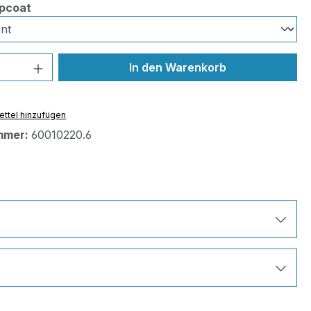
auswählen
pcoat
 Anzahl: Gib den gewünschten Wert ein 
In den Warenkorb
ttel hinzufügen
mmer:
60010220.6