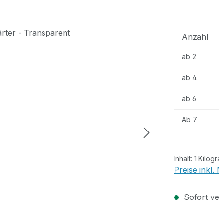
Anzahl
ab
2
ab
4
ab
6
Ab
7
Inhalt:
1 Kilog
Preise inkl
Sofort ver