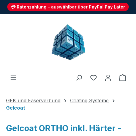
💳 Ratenzahlung – auswählbar über PayPal Pay Later
Zum Hauptinhalt springen
Du hast 0 Produ
Ware
GFK und Faserverbund
Coating Systeme
Gelcoat
Gelcoat ORTHO inkl. Härter -