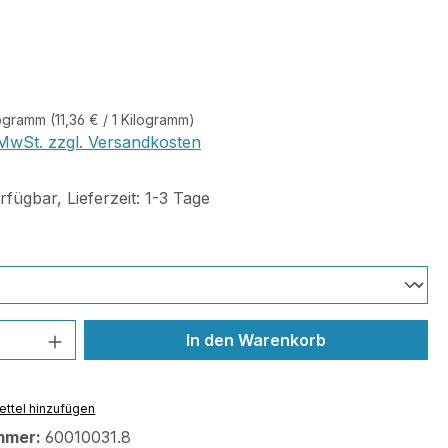
eis:
€
logramm
(11,36 € / 1 Kilogramm)
. MwSt. zzgl. Versandkosten
fügbar, Lieferzeit: 1-3 Tage
uswählen
 Anzahl: Gib den gewünschten Wert ein 
In den Warenkorb
ttel hinzufügen
mmer:
60010031.8