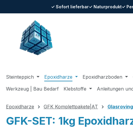
✓ Sofort lieferbar
✓ Naturprodukt
✓ Pe
m Hauptinhalt springen
Zur Suche springen
Zur Hauptnavigation springen
Steinteppich
Epoxidharze
Epoxidharzboden
Werkzeug | Bau Bedarf
Klebstoffe
Anleitungen un
Epoxidharze
GFK Komplettpakete|AT
Glasroving
GFK-SET: 1kg Epoxidha