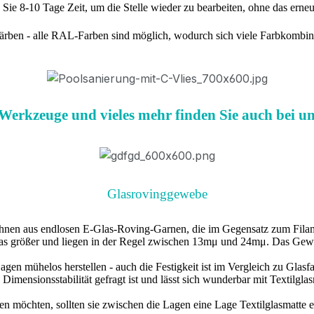
ie 8-10 Tage Zeit, um die Stelle wieder zu bearbeiten, ohne das erneut
ärben - alle RAL-Farben sind möglich, wodurch sich viele Farbkombinat
Werkzeuge und vieles mehr finden Sie auch bei u
Glasrovinggewebe
hnen aus endlosen E-Glas-Roving-Garnen, die im Gegensatz zum Filame
as größer und liegen in der Regel zwischen 13mμ und 24mμ. Das Gewebe
n mühelos herstellen - auch die Festigkeit ist im Vergleich zu Glasfas
Dimensionsstabilität gefragt ist und lässt sich wunderbar mit Textilgla
möchten, sollten sie zwischen die Lagen eine Lage Textilglasmatte 