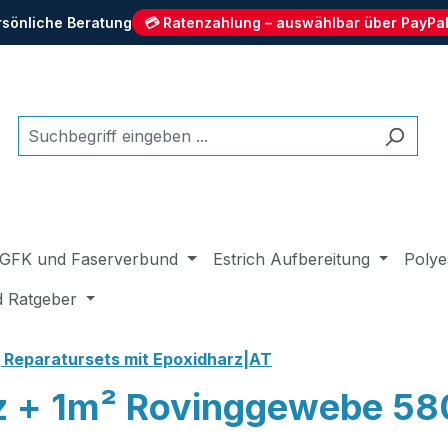
rsönliche Beratung
💳 Ratenzahlung – auswählbar über PayPal
GFK und Faserverbund
Estrich Aufbereitung
Polye
d Ratgeber
 Reparatursets mit Epoxidharz|AT
rz + 1m² Rovinggewebe 5