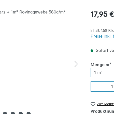
Regulärer Pr
17,95 
Inhalt:
1.58 Ki
Preise inkl
Sofort ver
a
Menge m²
Produkt
Zum Merkze
Produktnu