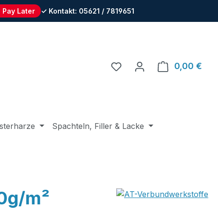
 Pay Later
✓ Kontakt: 05621 / 7819651
Du hast 0 Produkte auf 
0,00 €
Ware
sterharze
Spachteln, Filler & Lacke
80g/m²