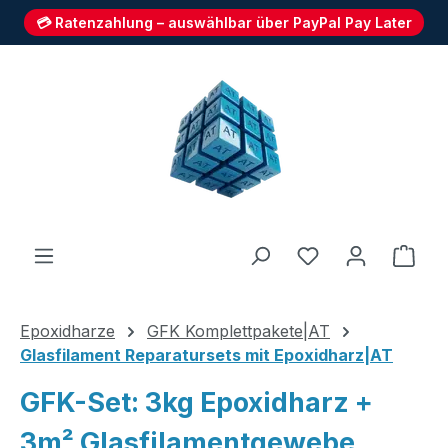
💳 Ratenzahlung – auswählbar über PayPal Pay Later
Zum Hauptinhalt springen
Du hast 0 Produ
Ware
Epoxidharze
GFK Komplettpakete|AT
Glasfilament Reparatursets mit Epoxidharz|AT
GFK-Set: 3kg Epoxidharz +
3m² Glasfilamentgewebe