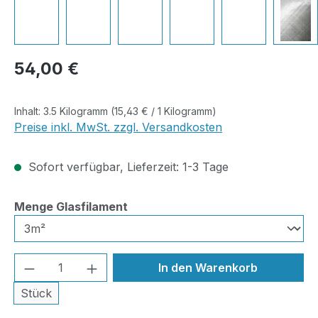
Regulärer Preis:
54,00 €
Inhalt:
3.5 Kilogramm
(15,43 € / 1 Kilogramm)
Preise inkl. MwSt. zzgl. Versandkosten
Sofort verfügbar, Lieferzeit: 1-3 Tage
auswählen
Menge Glasfilament
Produkt Anzahl: Gib den gewünschten We
In den Warenkorb
Stück