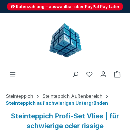
💳 Ratenzahlung – auswählbar über PayPal Pay Later
Zum Hauptinhalt springen
Du hast 0 Produ
Ware
Steinteppich
Steinteppich Außenbereich
Steinteppich auf schwierigen Untergründen
Steinteppich Profi-Set Vlies | für
schwierige oder rissige