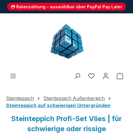
💳 Ratenzahlung – auswählbar über PayPal Pay Later
Zum Hauptinhalt springen
Du hast 0 Produ
Ware
Steinteppich
Steinteppich Außenbereich
Steinteppich auf schwierigen Untergründen
Steinteppich Profi-Set Vlies | für
schwierige oder rissige