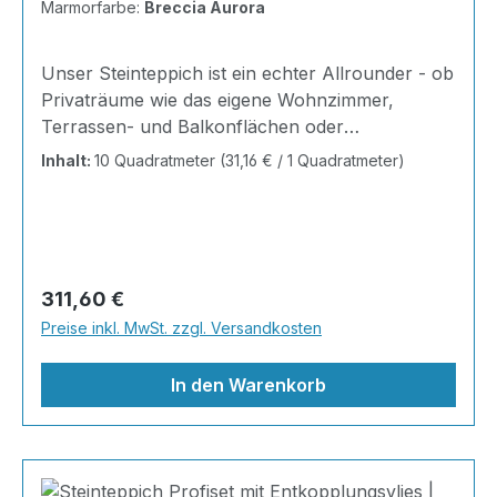
Marmorfarbe:
Breccia Aurora
Unser Steinteppich ist ein echter Allrounder - ob
Privaträume wie das eigene Wohnzimmer,
Terrassen- und Balkonflächen oder
Gewerbeobjekte und Ausstellungsräume; unsere
Inhalt:
10 Quadratmeter
(31,16 € / 1 Quadratmeter)
Steinteppiche sind robust, pflegeleicht und
verleihen jedem Raum ein edles Ambiente. Dank
der Lösemittelfreiheit eignen sie sich für
sämtliche Innenräume, sind leicht zu reinigen
und einfach zu verlegen. Stöbern Sie in unserem
Regulärer Preis:
311,60 €
Shop nach Ihrer Lieblingsfarbe und legen Sie
Preise inkl. MwSt. zzgl. Versandkosten
gleich los. Marmorsteine haben von Natur aus
den Charakter der Einmaligk
In den Warenkorb