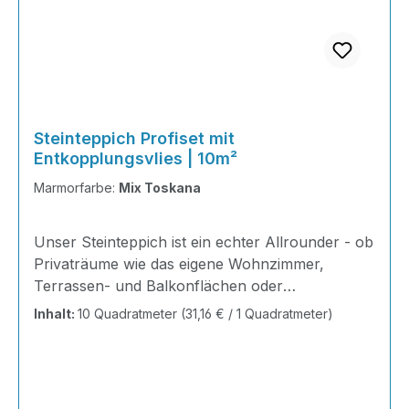
Steinteppich Profiset mit
Entkopplungsvlies | 10m²
Marmorfarbe:
Mix Toskana
Unser Steinteppich ist ein echter Allrounder - ob
Privaträume wie das eigene Wohnzimmer,
Terrassen- und Balkonflächen oder
Gewerbeobjekte und Ausstellungsräume; unsere
Inhalt:
10 Quadratmeter
(31,16 € / 1 Quadratmeter)
Steinteppiche sind robust, pflegeleicht und
verleihen jedem Raum ein edles Ambiente. Dank
der Lösemittelfreiheit eignen sie sich für
sämtliche Innenräume, sind leicht zu reinigen