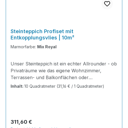
Steinteppich Profiset mit
Entkopplungsvlies | 10m²
Marmorfarbe:
Mix Royal
Unser Steinteppich ist ein echter Allrounder - ob
Privaträume wie das eigene Wohnzimmer,
Terrassen- und Balkonflächen oder
Gewerbeobjekte und Ausstellungsräume; unsere
Inhalt:
10 Quadratmeter
(31,16 € / 1 Quadratmeter)
Steinteppiche sind robust, pflegeleicht und
verleihen jedem Raum ein edles Ambiente. Dank
der Lösemittelfreiheit eignen sie sich für
sämtliche Innenräume, sind leicht zu reinigen
und einfach zu verlegen. Stöbern Sie in unserem
Regulärer Preis:
311,60 €
Shop nach Ihrer Lieblingsfarbe und legen Sie