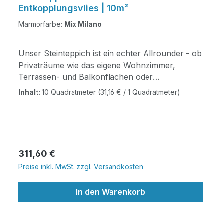
Entkopplungsvlies | 10m²
Marmorfarbe:
Mix Milano
Unser Steinteppich ist ein echter Allrounder - ob
Privaträume wie das eigene Wohnzimmer,
Terrassen- und Balkonflächen oder
Gewerbeobjekte und Ausstellungsräume; unsere
Inhalt:
10 Quadratmeter
(31,16 € / 1 Quadratmeter)
Steinteppiche sind robust, pflegeleicht und
verleihen jedem Raum ein edles Ambiente. Dank
der Lösemittelfreiheit eignen sie sich für
sämtliche Innenräume, sind leicht zu reinigen
und einfach zu verlegen. Stöbern Sie in unserem
Regulärer Preis:
311,60 €
Shop nach Ihrer Lieblingsfarbe und legen Sie
Preise inkl. MwSt. zzgl. Versandkosten
gleich los. Marmorsteine haben von Natur aus
den Charakter der Einmaligk
In den Warenkorb