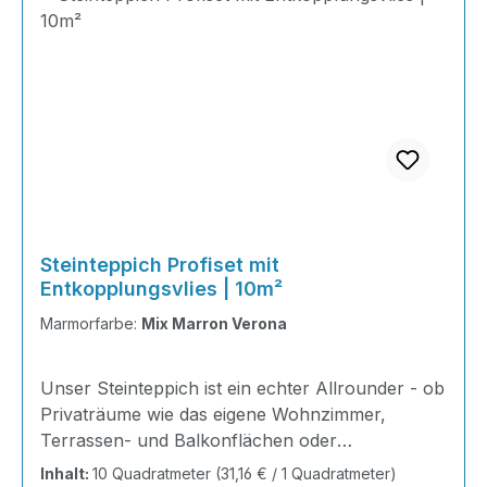
Steinteppich Profiset mit
Entkopplungsvlies | 10m²
Marmorfarbe:
Mix Marron Verona
Unser Steinteppich ist ein echter Allrounder - ob
Privaträume wie das eigene Wohnzimmer,
Terrassen- und Balkonflächen oder
Gewerbeobjekte und Ausstellungsräume; unsere
Inhalt:
10 Quadratmeter
(31,16 € / 1 Quadratmeter)