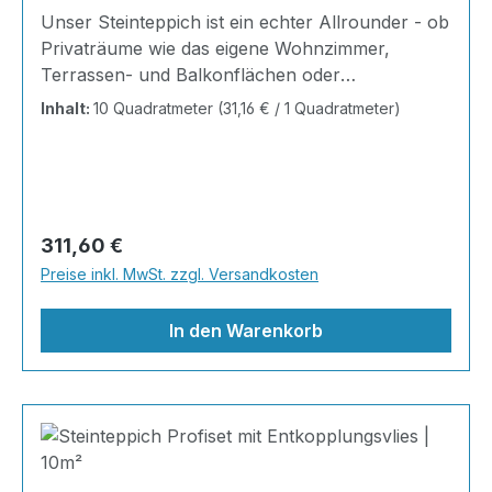
Unser Steinteppich ist ein echter Allrounder - ob
Privaträume wie das eigene Wohnzimmer,
Terrassen- und Balkonflächen oder
Gewerbeobjekte und Ausstellungsräume; unsere
Inhalt:
10 Quadratmeter
(31,16 € / 1 Quadratmeter)
Steinteppiche sind robust, pflegeleicht und
verleihen jedem Raum ein edles Ambiente. Dank
der Lösemittelfreiheit eignen sie sich für
sämtliche Innenräume, sind leicht zu reinigen
und einfach zu verlegen. Stöbern Sie in unserem
Regulärer Preis:
311,60 €
Shop nach Ihrer Lieblingsfarbe und legen Sie
Preise inkl. MwSt. zzgl. Versandkosten
gleich los. Marmorsteine haben von Natur aus
den Charakter der Einmaligk
In den Warenkorb