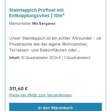
Steinteppich Profiset mit
Entkopplungsvlies | 10m²
Marmorfarbe:
Mix Bergamo
Unser Steinteppich ist ein echter Allrounder - ob
Privaträume wie das eigene Wohnzimmer,
Terrassen- und Balkonflächen oder
Gewerbeobjekte und Ausstellungsräume; unsere
Inhalt:
10 Quadratmeter
(31,16 € / 1 Quadratmeter)
Steinteppiche sind robust, pflegeleicht und
verleihen jedem Raum ein edles Ambiente. Dank
der Lösemittelfreiheit eignen sie sich für
sämtliche Innenräume, sind leicht zu reinigen
und einfach zu verlegen. Stöbern Sie in unserem
Regulärer Preis:
311,60 €
Shop nach Ihrer Lieblingsfarbe und legen Sie
Preise inkl. MwSt. zzgl. Versandkosten
gleich los. Marmorsteine haben von Natur aus
den Charakter der Einmaligk
In den Warenkorb