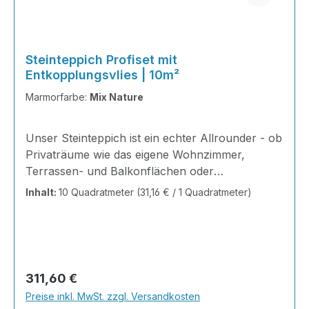
Steinteppich Profiset mit
Entkopplungsvlies | 10m²
Marmorfarbe:
Mix Nature
Unser Steinteppich ist ein echter Allrounder - ob
Privaträume wie das eigene Wohnzimmer,
Terrassen- und Balkonflächen oder
Gewerbeobjekte und Ausstellungsräume; unsere
Inhalt:
10 Quadratmeter
(31,16 € / 1 Quadratmeter)
Steinteppiche sind robust, pflegeleicht und
verleihen jedem Raum ein edles Ambiente. Dank
der Lösemittelfreiheit eignen sie sich für
sämtliche Innenräume, sind leicht zu reinigen
und einfach zu verlegen. Stöbern Sie in unserem
Regulärer Preis:
311,60 €
Shop nach Ihrer Lieblingsfarbe und legen Sie
Preise inkl. MwSt. zzgl. Versandkosten
gleich los. Marmorsteine haben von Natur aus