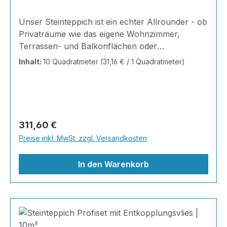
Unser Steinteppich ist ein echter Allrounder - ob
Privaträume wie das eigene Wohnzimmer,
Terrassen- und Balkonflächen oder
Gewerbeobjekte und Ausstellungsräume; unsere
Inhalt:
10 Quadratmeter
(31,16 € / 1 Quadratmeter)
Steinteppiche sind robust, pflegeleicht und
verleihen jedem Raum ein edles Ambiente. Dank
der Lösemittelfreiheit eignen sie sich für
sämtliche Innenräume, sind leicht zu reinigen
und einfach zu verlegen. Stöbern Sie in unserem
Regulärer Preis:
311,60 €
Shop nach Ihrer Lieblingsfarbe und legen Sie
Preise inkl. MwSt. zzgl. Versandkosten
gleich los. Marmorsteine haben von Natur aus
den Charakter der Einmaligk
In den Warenkorb