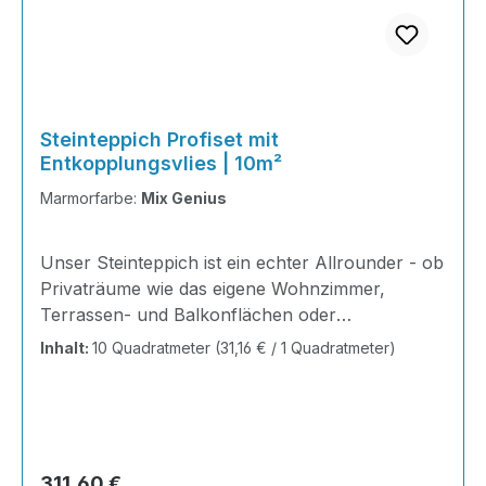
Steinteppich Profiset mit
Entkopplungsvlies | 10m²
Marmorfarbe:
Mix Genius
Unser Steinteppich ist ein echter Allrounder - ob
Privaträume wie das eigene Wohnzimmer,
Terrassen- und Balkonflächen oder
Gewerbeobjekte und Ausstellungsräume; unsere
Inhalt:
10 Quadratmeter
(31,16 € / 1 Quadratmeter)
Steinteppiche sind robust, pflegeleicht und
verleihen jedem Raum ein edles Ambiente. Dank
der Lösemittelfreiheit eignen sie sich für
sämtliche Innenräume, sind leicht zu reinigen
und einfach zu verlegen. Stöbern Sie in unserem
Regulärer Preis:
311,60 €