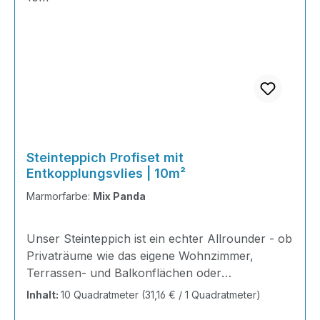
Steinteppich Profiset mit
Entkopplungsvlies | 10m²
Marmorfarbe:
Mix Panda
Unser Steinteppich ist ein echter Allrounder - ob
Privaträume wie das eigene Wohnzimmer,
Terrassen- und Balkonflächen oder
Gewerbeobjekte und Ausstellungsräume; unsere
Inhalt:
10 Quadratmeter
(31,16 € / 1 Quadratmeter)
Steinteppiche sind robust, pflegeleicht und