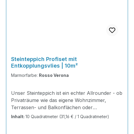
Steinteppich Profiset mit
Entkopplungsvlies | 10m²
Marmorfarbe:
Rosso Verona
Unser Steinteppich ist ein echter Allrounder - ob
Privaträume wie das eigene Wohnzimmer,
Terrassen- und Balkonflächen oder
Gewerbeobjekte und Ausstellungsräume; unsere
Inhalt:
10 Quadratmeter
(31,16 € / 1 Quadratmeter)
Steinteppiche sind robust, pflegeleicht und
verleihen jedem Raum ein edles Ambiente. Dank