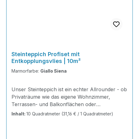
Steinteppich Profiset mit
Entkopplungsvlies | 10m²
Marmorfarbe:
Giallo Siena
Unser Steinteppich ist ein echter Allrounder - ob
Privaträume wie das eigene Wohnzimmer,
Terrassen- und Balkonflächen oder
Gewerbeobjekte und Ausstellungsräume; unsere
Inhalt:
10 Quadratmeter
(31,16 € / 1 Quadratmeter)
Steinteppiche sind robust, pflegeleicht und
verleihen jedem Raum ein edles Ambiente. Dank
der Lösemittelfreiheit eignen sie sich für