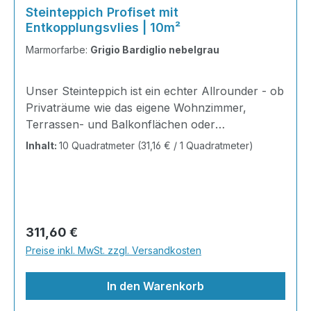
Steinteppich Profiset mit
Entkopplungsvlies | 10m²
Marmorfarbe:
Grigio Bardiglio nebelgrau
Unser Steinteppich ist ein echter Allrounder - ob
Privaträume wie das eigene Wohnzimmer,
Terrassen- und Balkonflächen oder
Gewerbeobjekte und Ausstellungsräume; unsere
Inhalt:
10 Quadratmeter
(31,16 € / 1 Quadratmeter)
Steinteppiche sind robust, pflegeleicht und
verleihen jedem Raum ein edles Ambiente. Dank
der Lösemittelfreiheit eignen sie sich für
sämtliche Innenräume, sind leicht zu reinigen
und einfach zu verlegen. Stöbern Sie in unserem
Regulärer Preis:
311,60 €
Shop nach Ihrer Lieblingsfarbe und legen Sie
Preise inkl. MwSt. zzgl. Versandkosten
gleich los. Marmorsteine haben von Natur aus
den Charakter der Einmaligk
In den Warenkorb