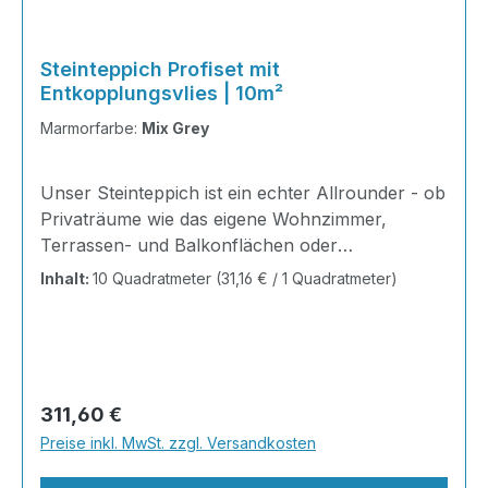
Steinteppich Profiset mit
Entkopplungsvlies | 10m²
Marmorfarbe:
Mix Grey
Unser Steinteppich ist ein echter Allrounder - ob
Privaträume wie das eigene Wohnzimmer,
Terrassen- und Balkonflächen oder
Gewerbeobjekte und Ausstellungsräume; unsere
Inhalt:
10 Quadratmeter
(31,16 € / 1 Quadratmeter)
Steinteppiche sind robust, pflegeleicht und
verleihen jedem Raum ein edles Ambiente. Dank
der Lösemittelfreiheit eignen sie sich für
sämtliche Innenräume, sind leicht zu reinigen
und einfach zu verlegen. Stöbern Sie in unserem
Regulärer Preis:
311,60 €
Shop nach Ihrer Lieblingsfarbe und legen Sie
Preise inkl. MwSt. zzgl. Versandkosten
gleich los. Marmorsteine haben von Natur aus
den Charakter der Einmaligk